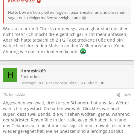
Ksaver schrieb:
Hatte btw die kompletten Tage ein paar Sneaker an und die sehen
sogar noch einigermaßen vorzeigbar aus. 😉
War auch nur mit Chucks unterwegs, vorzeigbar sind die aber
nicht mehr (ich möcht die eigentlich gar nicht mehr anfassen).
Aber ich hatte tatsächlich 2 1/2 Tage trockene Füße und bin
wirklich oft durch den Matsch an den Wellenbrechern. Keine
Ahnung wie das funktionieren konnte
Homesick89
H
Parkrocker
Beiträge
93
Reaktionspunkte
60
Alter
36
10. Juni 2025
#25
Abgesehen von zwei, drei kurzen Schauern hat uns das Wetter
wirklich nie gestört. Da hatten wir wohl Glück! Es war auch
super, dass zwei Bands, die wir sehen wollten, genau während
der stärksten Regenfälle in der Halle gespielt haben. Ich fand
das Gelände auch nicht übermässig schlimm, obwohl es immer
wieder geregnet hat. Meine Sneaker sind allerdings absolut