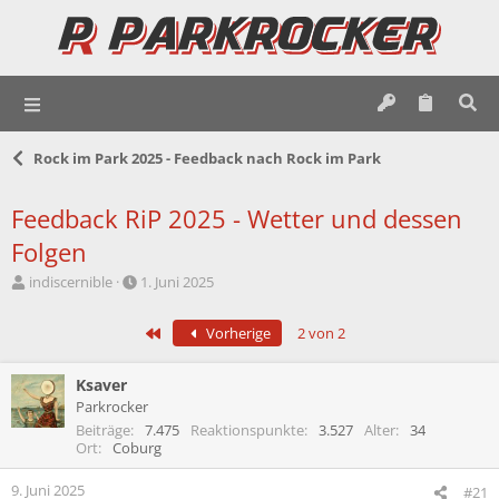
Rock im Park 2025 - Feedback nach Rock im Park
Feedback RiP 2025 - Wetter und dessen
Folgen
E
E
indiscernible
1. Juni 2025
r
r
s
s
Erste
Vorherige
2 von 2
t
t
e
e
l
l
Ksaver
l
l
Parkrocker
e
t
Beiträge
7.475
Reaktionspunkte
3.527
Alter
34
r
a
Ort
Coburg
m
9. Juni 2025
#21