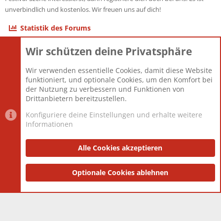
unverbindlich und kostenlos. Wir freuen uns auf dich!
Statistik des Forums
Wir schützen deine Privatsphäre
Themen
22.123
Beiträge
825.722
Wir verwenden essentielle Cookies, damit diese Website
Mitglieder
12.427
funktioniert, und optionale Cookies, um den Komfort bei
Neuestes Mitglied
Berlin
der Nutzung zu verbessern und Funktionen von
Drittanbietern bereitzustellen.
Konfiguriere deine Einstellungen und erhalte weitere
Informationen
Datenschutz-Einstellungen
PR Light
Deutsch [Du]
Nutzungsbedingungen
Alle Cookies akzeptieren
Datenschutzerklärung
Impressum
®
Community platform by XenForo
Optionale Cookies ablehnen
© 2010-2025 XenForo Ltd.
|
Style
and add-ons by ThemeHouse