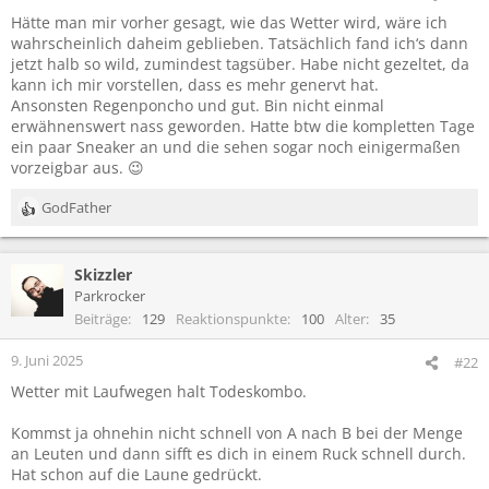
Hätte man mir vorher gesagt, wie das Wetter wird, wäre ich
wahrscheinlich daheim geblieben. Tatsächlich fand ich‘s dann
jetzt halb so wild, zumindest tagsüber. Habe nicht gezeltet, da
kann ich mir vorstellen, dass es mehr genervt hat.
Ansonsten Regenponcho und gut. Bin nicht einmal
erwähnenswert nass geworden. Hatte btw die kompletten Tage
ein paar Sneaker an und die sehen sogar noch einigermaßen
vorzeigbar aus. 😉
GodFather
R
e
a
Skizzler
k
t
Parkrocker
i
Beiträge
129
Reaktionspunkte
100
Alter
35
o
n
9. Juni 2025
#22
e
Wetter mit Laufwegen halt Todeskombo.
n
:
Kommst ja ohnehin nicht schnell von A nach B bei der Menge
an Leuten und dann sifft es dich in einem Ruck schnell durch.
Hat schon auf die Laune gedrückt.