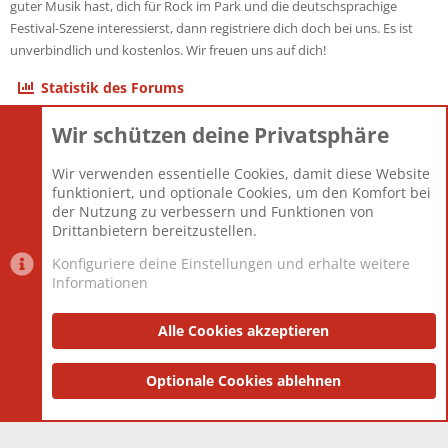
guter Musik hast, dich für Rock im Park und die deutschsprachige
Festival-Szene interessierst, dann registriere dich doch bei uns. Es ist
unverbindlich und kostenlos. Wir freuen uns auf dich!
Statistik des Forums
Wir schützen deine Privatsphäre
Themen
22.121
Beiträge
825.675
Wir verwenden essentielle Cookies, damit diese Website
Mitglieder
12.425
funktioniert, und optionale Cookies, um den Komfort bei
Neuestes Mitglied
Toddster85
der Nutzung zu verbessern und Funktionen von
Drittanbietern bereitzustellen.
Konfiguriere deine Einstellungen und erhalte weitere
Informationen
Datenschutz-Einstellungen
PR Light
Deutsch [Du]
Nutzungsbedingungen
Alle Cookies akzeptieren
Datenschutzerklärung
Impressum
®
Community platform by XenForo
Optionale Cookies ablehnen
© 2010-2025 XenForo Ltd.
|
Style
and add-ons by ThemeHouse