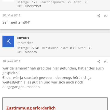
Beiträge
177
Reaktionspunkte
29
Alter
38
Ort
Oberstdorf
20. Mai 2011
#2
Sehr geil :smt041
KuzKus
K
Parkrocker
Beiträge
5.741
Reaktionspunkte
838
Alter
36
Ort
Monaco
18. Juni 2011
#3
war da jemand? hab grad des hier gefunden, hat er des auch
gespielt??
€: der wär ja saustark gewesen, des zeugs hört sich ja
weitestgehn alles gut an und wär sich auch noch
ausgegangen..maaaan
Zustimmung erforderlich