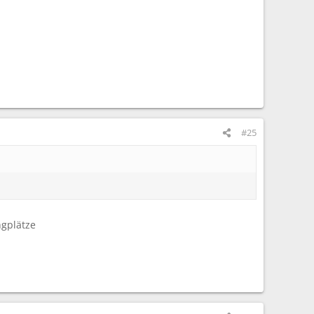
#25
ngplätze