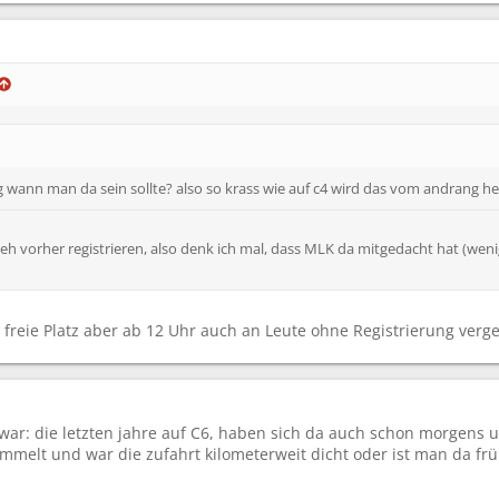
ann man da sein sollte? also so krass wie auf c4 wird das vom andrang her 
 eh vorher registrieren, also denk ich mal, dass MLK da mitgedacht hat (wen
reie Platz aber ab 12 Uhr auch an Leute ohne Registrierung vergebe
e war: die letzten jahre auf C6, haben sich da auch schon morgens
melt und war die zufahrt kilometerweit dicht oder ist man da f