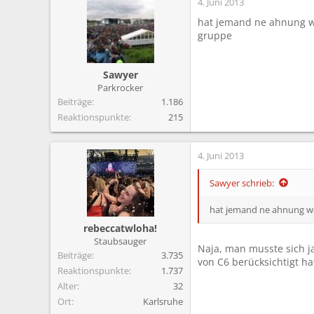
4. Juni 2013
hat jemand ne ahnung wan
gruppe
Sawyer
Parkrocker
Beiträge
1.186
Reaktionspunkte
215
4. Juni 2013
Sawyer schrieb:
hat jemand ne ahnung wan
rebeccatwloha!
Staubsauger
Naja, man musste sich ja
Beiträge
3.735
von C6 berücksichtigt ha
Reaktionspunkte
1.737
Alter
32
Ort
Karlsruhe