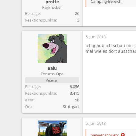
Camping-Bereich.
protte
Parkrocker
Beiträge
26
Reaktionspunkte
3
5. Juni 2013
ich glaub ich schau mir 
mal wie es dort ausschau
Balu
Forums-Opa
Veteran
Beiträge
8.056
Reaktionspunkte
3.415
Alter
58
Ort
Stuttgart
5. Juni 2013
Sawyer schrieb: