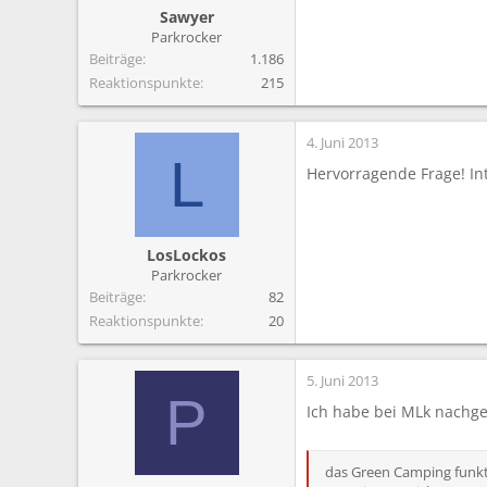
Sawyer
Parkrocker
Beiträge
1.186
Reaktionspunkte
215
4. Juni 2013
L
Hervorragende Frage! Int
LosLockos
Parkrocker
Beiträge
82
Reaktionspunkte
20
5. Juni 2013
P
Ich habe bei MLk nachg
das Green Camping funkt