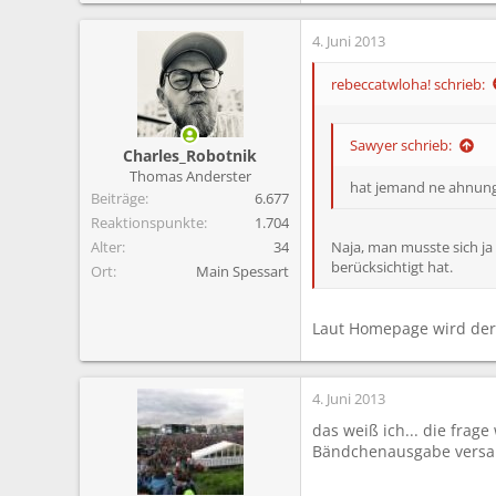
4. Juni 2013
rebeccatwloha! schrieb:
Sawyer schrieb:
Charles_Robotnik
Thomas Anderster
hat jemand ne ahnung w
Beiträge
6.677
Reaktionspunkte
1.704
Alter
34
Naja, man musste sich ja
berücksichtigt hat.
Ort
Main Spessart
Laut Homepage wird der f
4. Juni 2013
das weiß ich... die frag
Bändchenausgabe versam