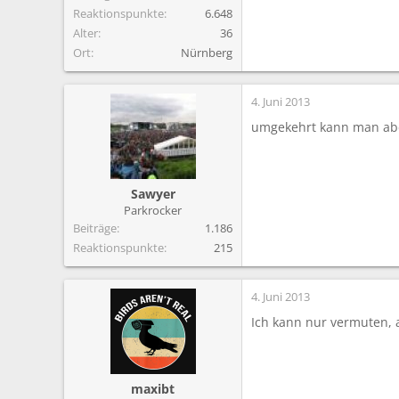
Reaktionspunkte
6.648
Alter
36
Ort
Nürnberg
4. Juni 2013
umgekehrt kann man ab
Sawyer
Parkrocker
Beiträge
1.186
Reaktionspunkte
215
4. Juni 2013
Ich kann nur vermuten, a
maxibt