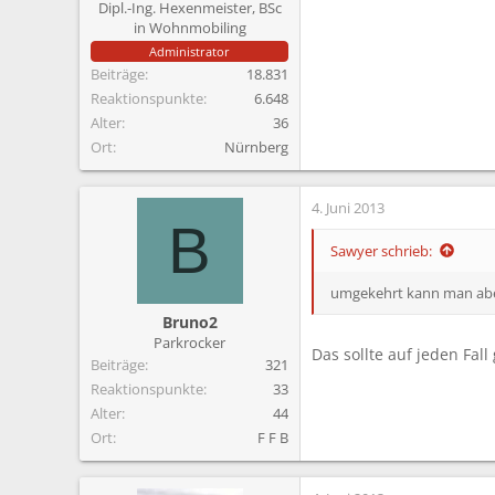
Dipl.-Ing. Hexenmeister, BSc
in Wohnmobiling
Administrator
Beiträge
18.831
Reaktionspunkte
6.648
Alter
36
Ort
Nürnberg
4. Juni 2013
B
Sawyer schrieb:
umgekehrt kann man abe
Bruno2
Parkrocker
Das sollte auf jeden Fa
Beiträge
321
Reaktionspunkte
33
Alter
44
Ort
F F B