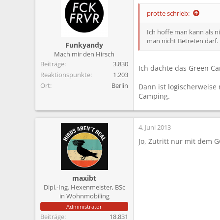
m
protte schrieb:
Ich hoffe man kann als n
man nicht Betreten darf.
Funkyandy
Mach mir den Hirsch
Beiträge
3.830
Ich dachte das Green C
Reaktionspunkte
1.203
Ort
Berlin
Dann ist logischerweise
Camping.
4. Juni 2013
Jo, Zutritt nur mit dem 
maxibt
Dipl.-Ing. Hexenmeister, BSc
in Wohnmobiling
Administrator
Beiträge
18.831