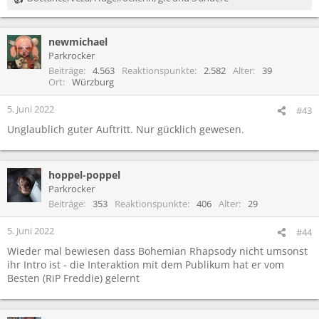
R
e
a
newmichael
k
t
Parkrocker
i
Beiträge
4.563
Reaktionspunkte
2.582
Alter
39
o
Ort
Würzburg
n
e
5. Juni 2022
#43
n
Unglaublich guter Auftritt. Nur gücklich gewesen.
:
hoppel-poppel
Parkrocker
Beiträge
353
Reaktionspunkte
406
Alter
29
5. Juni 2022
#44
Wieder mal bewiesen dass Bohemian Rhapsody nicht umsonst
ihr Intro ist - die Interaktion mit dem Publikum hat er vom
Besten (RiP Freddie) gelernt