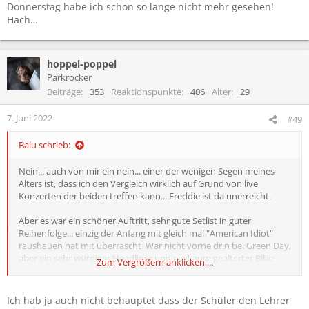
Donnerstag habe ich schon so lange nicht mehr gesehen!
Hach…
hoppel-poppel
Parkrocker
Beiträge
353
Reaktionspunkte
406
Alter
29
7. Juni 2022
#49
Balu schrieb:
Nein... auch von mir ein nein... einer der wenigen Segen meines
Alters ist, dass ich den Vergleich wirklich auf Grund von live
Konzerten der beiden treffen kann... Freddie ist da unerreicht.
Aber es war ein schöner Auftritt, sehr gute Setlist in guter
Reihenfolge... einzig der Anfang mit gleich mal "American Idiot"
raushauen hat mit überrascht. War nicht vorne drin bei Green Day,
aber ein sehr würdiger Headliner und ein kaum gealterter Billie
Zum Vergrößern anklicken....
Joe... der ist jetzt 50.. ich würde wetten unter der Haarfarbe ist
auch schon grau :)
Ich hab ja auch nicht behauptet dass der Schüler den Lehrer