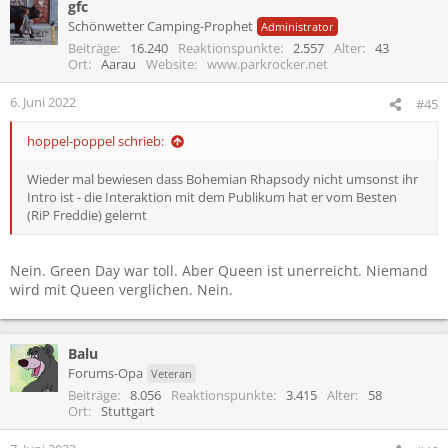
gfc
Schönwetter Camping-Prophet
Administrator
Beiträge
16.240
Reaktionspunkte
2.557
Alter
43
Ort
Aarau
Website
www.parkrocker.net
6. Juni 2022
#45
hoppel-poppel schrieb:
Wieder mal bewiesen dass Bohemian Rhapsody nicht umsonst ihr
Intro ist - die Interaktion mit dem Publikum hat er vom Besten
(RiP Freddie) gelernt
Nein. Green Day war toll. Aber Queen ist unerreicht. Niemand
wird mit Queen verglichen. Nein.
Balu
Forums-Opa
Veteran
Beiträge
8.056
Reaktionspunkte
3.415
Alter
58
Ort
Stuttgart