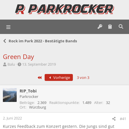
Rock im Park 2022 - Bestätigte Bands
Green Day
E
E
Balu
13. September 2019
r
r
s
s
Erste
Vorherige
3 von 3
t
t
e
e
l
l
RIP_Tobi
l
l
Parkrocker
e
t
Beiträge
2.369
Reaktionspunkte
1.489
Alter
32
r
a
Ort
Würzburg
m
2. Juni 2022
#41
Kurzes Feedback zum Konzert gestern. Die Jungs sind gut