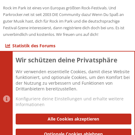
Rock im Park ist eines von Europas größten Rock-Festivals. Und
Parkrocker.net ist seit 2003 DIE Community dazu! Wenn Du Spaß an
guter Musik hast, dich für Rock im Park und die deutschsprachige
Festival-Szene interessierst, dann registriere dich doch bei uns. Es ist
unverbindlich und kostenlos. Wir freuen uns auf dich!
Statistik des Forums
Wir schützen deine Privatsphäre
Themen
22.121
Beiträge
825.692
Wir verwenden essentielle Cookies, damit diese Website
Mitglieder
12.427
funktioniert, und optionale Cookies, um den Komfort bei
Neuestes Mitglied
Berlin
der Nutzung zu verbessern und Funktionen von
Drittanbietern bereitzustellen.
Konfiguriere deine Einstellungen und erhalte weitere
Informationen
Datenschutz-Einstellungen
PR Light
Deutsch [Du]
Nutzungsbedingungen
Alle Cookies akzeptieren
Datenschutzerklärung
Impressum
®
Community platform by XenForo
Optionale Cookies ablehnen
© 2010-2025 XenForo Ltd.
|
Style