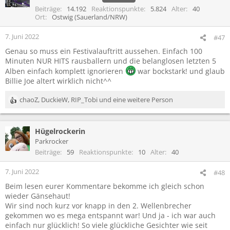
Beiträge
14.192
Reaktionspunkte
5.824
Alter
40
Ort
Ostwig (Sauerland/NRW)
7. Juni 2022
#47
Genau so muss ein Festivalauftritt aussehen. Einfach 100
Minuten NUR HITS rausballern und die belanglosen letzten 5
Alben einfach komplett ignorieren
war bockstark! und glaub
Billie Joe altert wirklich nicht^^
chaoZ
,
DuckieW
,
RIP_Tobi
und eine weitere Person
R
e
a
Hügelrockerin
k
t
Parkrocker
i
Beiträge
59
Reaktionspunkte
10
Alter
40
o
n
7. Juni 2022
#48
e
Beim lesen eurer Kommentare bekomme ich gleich schon
n
wieder Gänsehaut!
:
Wir sind noch kurz vor knapp in den 2. Wellenbrecher
gekommen wo es mega entspannt war! Und ja - ich war auch
einfach nur glücklich! So viele glückliche Gesichter wie seit