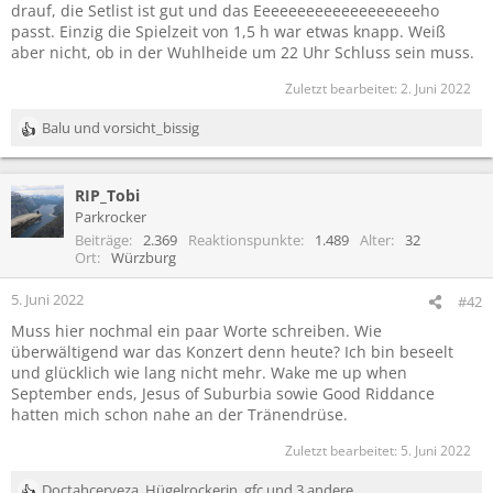
drauf, die Setlist ist gut und das Eeeeeeeeeeeeeeeeeeeho
passt. Einzig die Spielzeit von 1,5 h war etwas knapp. Weiß
aber nicht, ob in der Wuhlheide um 22 Uhr Schluss sein muss.
Zuletzt bearbeitet:
2. Juni 2022
Balu
und
vorsicht_bissig
R
e
a
RIP_Tobi
k
t
Parkrocker
i
Beiträge
2.369
Reaktionspunkte
1.489
Alter
32
o
Ort
Würzburg
n
e
5. Juni 2022
#42
n
Muss hier nochmal ein paar Worte schreiben. Wie
:
überwältigend war das Konzert denn heute? Ich bin beseelt
und glücklich wie lang nicht mehr. Wake me up when
September ends, Jesus of Suburbia sowie Good Riddance
hatten mich schon nahe an der Tränendrüse.
Zuletzt bearbeitet:
5. Juni 2022
Doctahcerveza
,
Hügelrockerin
,
gfc
und 3 andere