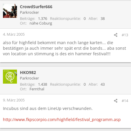
CrowdSurfer666
Parkrocker
Beiträge
1.376
Reaktionspunkte
0
Alter
38
Ort
nähe Coburg
4. März 2005
#13
also für highfield bekommt man noch lange karten... die
bestätigen ja auch immer sehr spät erst die bands... aba sonst
von location un stimmung is des ein hammer festival!!!
HKO982
Parkrocker
Beiträge
1.438
Reaktionspunkte
0
Alter
43
Ort
Fernthal
9. März 2005
#14
Incubus sind aus dem LineUp verschwunden.
http://www.fkpscorpio.com/highfield/festival_programm.asp