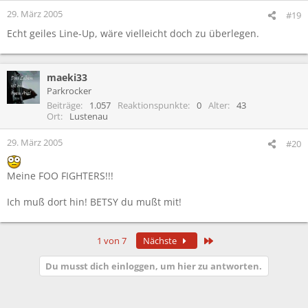
29. März 2005
#19
Echt geiles Line-Up, wäre vielleicht doch zu überlegen.
maeki33
Parkrocker
Beiträge
1.057
Reaktionspunkte
0
Alter
43
Ort
Lustenau
29. März 2005
#20
Meine FOO FIGHTERS!!!
Ich muß dort hin! BETSY du mußt mit!
Letzte
1 von 7
Nächste
Du musst dich einloggen, um hier zu antworten.