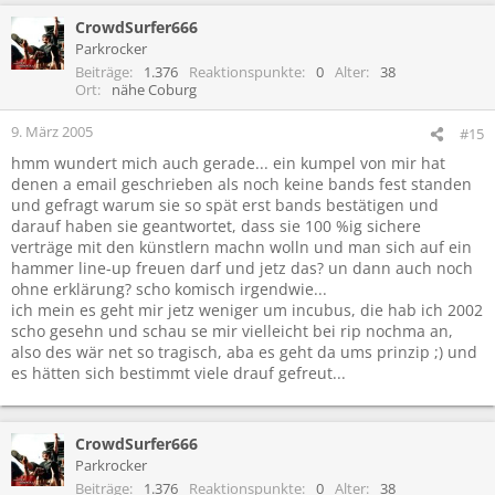
CrowdSurfer666
Parkrocker
Beiträge
1.376
Reaktionspunkte
0
Alter
38
Ort
nähe Coburg
9. März 2005
#15
hmm wundert mich auch gerade... ein kumpel von mir hat
denen a email geschrieben als noch keine bands fest standen
und gefragt warum sie so spät erst bands bestätigen und
darauf haben sie geantwortet, dass sie 100 %ig sichere
verträge mit den künstlern machn wolln und man sich auf ein
hammer line-up freuen darf und jetz das? un dann auch noch
ohne erklärung? scho komisch irgendwie...
ich mein es geht mir jetz weniger um incubus, die hab ich 2002
scho gesehn und schau se mir vielleicht bei rip nochma an,
also des wär net so tragisch, aba es geht da ums prinzip ;) und
es hätten sich bestimmt viele drauf gefreut...
CrowdSurfer666
Parkrocker
Beiträge
1.376
Reaktionspunkte
0
Alter
38