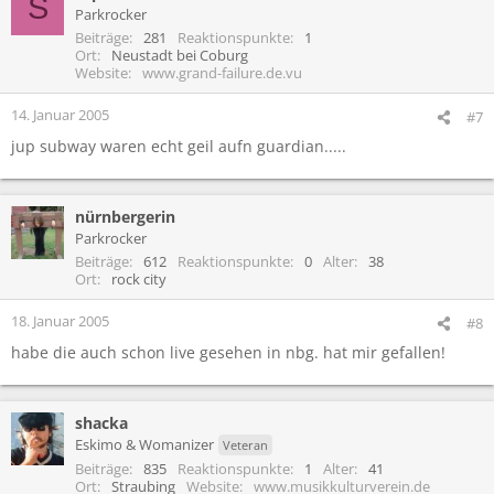
S
Parkrocker
Beiträge
281
Reaktionspunkte
1
Ort
Neustadt bei Coburg
Website
www.grand-failure.de.vu
14. Januar 2005
#7
jup subway waren echt geil aufn guardian.....
nürnbergerin
Parkrocker
Beiträge
612
Reaktionspunkte
0
Alter
38
Ort
rock city
18. Januar 2005
#8
habe die auch schon live gesehen in nbg. hat mir gefallen!
shacka
Eskimo & Womanizer
Veteran
Beiträge
835
Reaktionspunkte
1
Alter
41
Ort
Straubing
Website
www.musikkulturverein.de