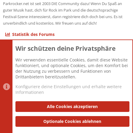
Parkrocker.net ist seit 2003 DIE Community dazu! Wenn Du Spaß an
guter Musik hast, dich für Rock im Park und die deutschsprachige
Festival-Szene interessierst, dann registriere dich doch bei uns. Es ist
unverbindlich und kostenlos. Wir freuen uns auf dich!
Statistik des Forums
Wir schützen deine Privatsphäre
Themen
22.121
Beiträge
825.675
Wir verwenden essentielle Cookies, damit diese Website
Mitglieder
12.426
funktioniert, und optionale Cookies, um den Komfort bei
Neuestes Mitglied
nabulamisika
der Nutzung zu verbessern und Funktionen von
Drittanbietern bereitzustellen.
Konfiguriere deine Einstellungen und erhalte weitere
Informationen
Datenschutz-Einstellungen
PR Light
Deutsch [Du]
Nutzungsbedingungen
Alle Cookies akzeptieren
Datenschutzerklärung
Impressum
®
Community platform by XenForo
Optionale Cookies ablehnen
© 2010-2025 XenForo Ltd.
|
Style
and add-ons by ThemeHouse