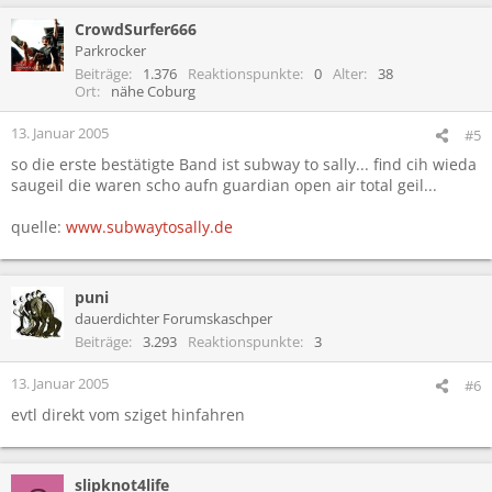
CrowdSurfer666
Parkrocker
Beiträge
1.376
Reaktionspunkte
0
Alter
38
Ort
nähe Coburg
13. Januar 2005
#5
so die erste bestätigte Band ist subway to sally... find cih wieda
saugeil die waren scho aufn guardian open air total geil...
quelle:
www.subwaytosally.de
puni
dauerdichter Forumskaschper
Beiträge
3.293
Reaktionspunkte
3
13. Januar 2005
#6
evtl direkt vom sziget hinfahren
slipknot4life