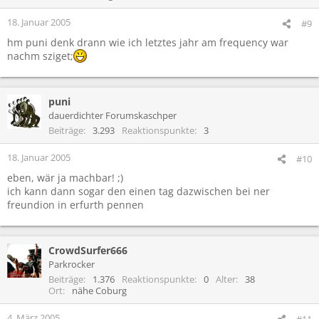
18. Januar 2005
#9
hm puni denk drann wie ich letztes jahr am frequency war
nachm sziget;
puni
dauerdichter Forumskaschper
Beiträge
3.293
Reaktionspunkte
3
18. Januar 2005
#10
eben, wär ja machbar! ;)
ich kann dann sogar den einen tag dazwischen bei ner
freundion in erfurth pennen
CrowdSurfer666
Parkrocker
Beiträge
1.376
Reaktionspunkte
0
Alter
38
Ort
nähe Coburg
4. März 2005
#11