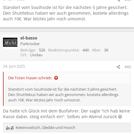
e
Standort vom Southside ist für die nächsten 5 Jahre gesichert.
n
Den Shuttlebus haben wir auch genommen, kostete allerdings
:
auch 10€. War letztes Jahr noch umsonst.
el-basso
Parkrocker
Beiträge
526
Reaktionspunkte
440
Alter
36
Ort
Lindau
24. Juni 2025
#86
Die Toten Hasen schrieb:
Standort vom Southside ist für die nächsten 5 Jahre gesichert.
Den Shuttlebus haben wir auch genommen, kostete allerdings
auch 10€. War letztes Jahr noch umsonst.
Da hatte ich Glück mit dem Busfahrer. Der sagte "ich hab keine
Kasse dabei, steig einfach ein". Selbes am Abend zurück 😄
Kewinowitsch
,
Gledde
und
Hooch
R