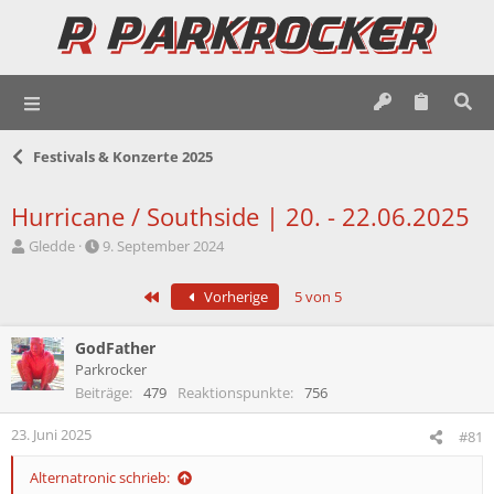
Festivals & Konzerte 2025
Hurricane / Southside | 20. - 22.06.2025
E
E
Gledde
9. September 2024
r
r
s
s
Erste
Vorherige
5 von 5
t
t
e
e
l
l
GodFather
l
l
Parkrocker
e
t
Beiträge
479
Reaktionspunkte
756
r
a
m
23. Juni 2025
#81
Alternatronic schrieb: