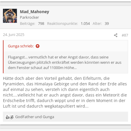
e
a
Mad_Mahoney
k
t
Parkrocker
i
Beiträge
798
Reaktionspunkte
1.054
Alter
39
o
n
24. Juni 2025
#87
e
n
Gunga schrieb:
:
Flugangst... vermutlich hat er eher Angst davor, dass seine
Überzeugungen plötzlich entkräftet werden könnten wenn er aus
dem Fenster schaut auf 11000m Höhe...
Hätte doch aber den Vorteil gehabt, den Eifelturm, die
Pyramiden, das Himalaya Gebirge und den Rand der Erde alles
auf einmal zu sehen, versteh ich dann eigentlich auch
nicht....vielleicht hat er auch angst davor, dass ein Meteorit die
Erdscheibe trifft, dadurch wippt und er in dem Moment in der
Luft ist und dadurch wegkatapultiert wird...
GodFather
und
Gunga
R
e
a