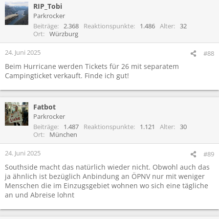
RIP_Tobi
k
t
Parkrocker
i
Beiträge
2.368
Reaktionspunkte
1.486
Alter
32
o
Ort
Würzburg
n
e
24. Juni 2025
#88
n
Beim Hurricane werden Tickets für 26 mit separatem
:
Campingticket verkauft. Finde ich gut!
Fatbot
Parkrocker
Beiträge
1.487
Reaktionspunkte
1.121
Alter
30
Ort
München
24. Juni 2025
#89
Southside macht das natürlich wieder nicht. Obwohl auch das
ja ähnlich ist bezüglich Anbindung an ÖPNV nur mit weniger
Menschen die im Einzugsgebiet wohnen wo sich eine tägliche
an und Abreise lohnt