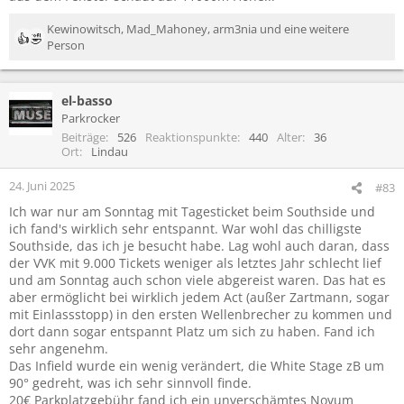
Kewinowitsch
,
Mad_Mahoney
,
arm3nia
und eine weitere
R
Person
e
a
k
el-basso
t
Parkrocker
i
Beiträge
526
Reaktionspunkte
440
Alter
36
o
Ort
Lindau
n
e
24. Juni 2025
#83
n
:
Ich war nur am Sonntag mit Tagesticket beim Southside und
ich fand's wirklich sehr entspannt. War wohl das chilligste
Southside, das ich je besucht habe. Lag wohl auch daran, dass
der VVK mit 9.000 Tickets weniger als letztes Jahr schlecht lief
und am Sonntag auch schon viele abgereist waren. Das hat es
aber ermöglicht bei wirklich jedem Act (außer Zartmann, sogar
mit Einlassstopp) in den ersten Wellenbrecher zu kommen und
dort dann sogar entspannt Platz um sich zu haben. Fand ich
sehr angenehm.
Das Infield wurde ein wenig verändert, die White Stage zB um
90° gedreht, was ich sehr sinnvoll finde.
20€ Parkplatzgebühr fand ich ein unverschämtes Novum