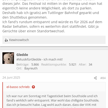
dieses Jahr. Das Festival ist mitten in der Pampa und man hat
eigentlich keine andere Möglichkeit, als dort zu parken.
Deshalb hab ich (gratis) am Tuttlinger Bahnhof geparkt und
den Shuttlebus genommen.
Ich fand's rundum entspannt und würde es für 2026 auf dem
Radar behalten, sofern es weiterhin dort stattfindet. Gibt ja
Gerüchte über einen Standortwechsel.
Kewinowitsch
R
e
a
Gledde
k
t
#MusikfürGledde - ich mach mit!
i
Beiträge
5.866
Reaktionspunkte
5.921
Alter
34
o
Ort
Bayreuth
n
e
24. Juni 2025
#84
n
:
el-basso schrieb:
Ich war nur am Sonntag mit Tagesticket beim Southside und ich
fand's wirklich sehr entspannt. War wohl das chilligste Southside,
das ich je besucht habe. Lag wohl auch daran, dass der VVK mit