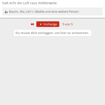
halt echt die Luft raus mittlerweile.
Baumi.
,
Ma_Ice11
,
Gledde
und eine weitere Person
R
e
a
Erste
Vorherige
5 von 5
k
t
Du musst dich einloggen, um hier zu antworten.
i
o
n
e
n
: