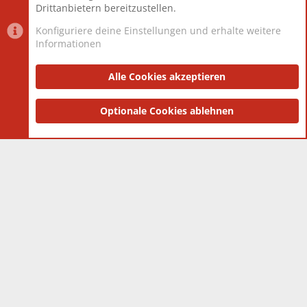
Drittanbietern bereitzustellen.
Konfiguriere deine Einstellungen und erhalte weitere
Informationen
Datenschutz-Einstellungen
PR Light
Deutsch [Du]
Nutzungsbedingungen
Alle Cookies akzeptieren
Datenschutzerklärung
Impressum
®
Community platform by XenForo
Optionale Cookies ablehnen
© 2010-2025 XenForo Ltd.
|
Style
and add-ons by ThemeHouse