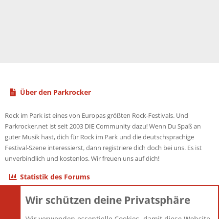
Partner mit kalte Schnauze
1
Wie viele Antworten mit "Maulwurst?"​
Antworten​
Maulwurst​
8​
0 / Keiner / Niemand​
6​
Einer​
1​
Ja
1
Über den Parkrocker
10
1
Hä
1
Rock im Park ist eines von Europas größten Rock-Festivals. Und
What?
1
Parkrocker.net ist seit 2003 DIE Community dazu! Wenn Du Spaß an
guter Musik hast, dich für Rock im Park und die deutschsprachige
Welche Stelle neustes Tattoo?
Antworten
Festival-Szene interessierst, dann registriere dich doch bei uns. Es ist
unverbindlich und kostenlos. Wir freuen uns auf dich!
(Unter/Ober/Rechter/Linker) Arm
5
Arschgeweih
2
Statistik des Forums
Wade
2
Wir schützen deine Privatsphäre
Hand (Extrapunkt)
1 (2)
Themen
22.121
Beiträge
825.688
(Ober/Unter) Schenkel
2
Wir verwenden essentielle Cookies, damit diese Website