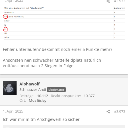
1. April 2025
#3.972
n
:
Fehler unterlaufen? bekommt noch einer 5 Punkte mehr?
Ansonsten nen schwacher Mittelfeldplatz natürlich
enttäuschend nach 2 Siegen in Folge
Alphawolf
Schnauzer-Andi
Moderator
Beiträge
10.112
Reaktionspunkte
10.377
Ort
Mos Eisley
1. April 2025
#3.973
Ich war mir mitm Arschgeweih so sicher