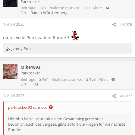
t
Parkrocker
i
Beiträge
370
Reaktionspunkte
330
Alter
34
o
Ort
Baden-Württemberg
n
e
1. April 2025
#3.976
n
:
uiuiui volle Punktzahl in Runde 3
Jimmy Pop
R
e
a
Mike1893
k
t
Parkrocker
i
Beiträge
3.484
Reaktionspunkte
2.458
Alter
48
o
Ort
FFM
n
e
1. April 2025
#3.977
n
:
parkrocker92 schrieb:
Uhhhhh hätte nicht mit einem Gesamtsieg gerechnet.
Bevor ich auch das vergess, gibts sofort die Fragen für die nächste
Runde: