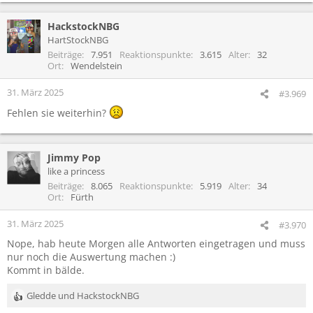
e
a
HackstockNBG
k
t
HartStockNBG
i
Beiträge
7.951
Reaktionspunkte
3.615
Alter
32
o
Ort
Wendelstein
n
e
31. März 2025
#3.969
n
Fehlen sie weiterhin?
:
Jimmy Pop
like a princess
Beiträge
8.065
Reaktionspunkte
5.919
Alter
34
Ort
Fürth
31. März 2025
#3.970
Nope, hab heute Morgen alle Antworten eingetragen und muss
nur noch die Auswertung machen :)
Kommt in bälde.
Gledde
und
HackstockNBG
R