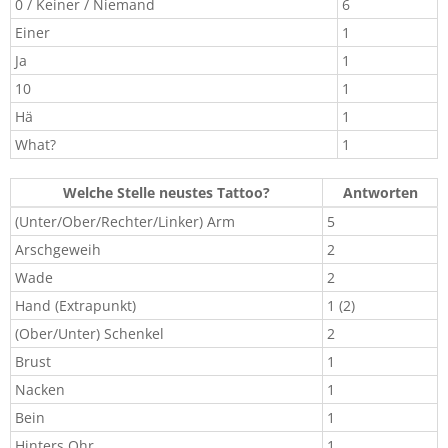
0 / Keiner / Niemand​
6​
Einer​
1​
Ja
1
10
1
Hä
1
What?
1
Welche Stelle neustes Tattoo?
Antworten
(Unter/Ober/Rechter/Linker) Arm
5
Arschgeweih
2
Wade
2
Hand (Extrapunkt)
1 (2)
(Ober/Unter) Schenkel
2
Brust
1
Nacken
1
Bein
1
Hinters Ohr
1