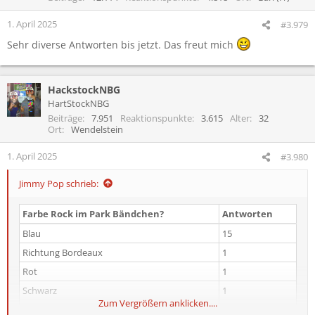
1. April 2025
#3.979
Sehr diverse Antworten bis jetzt. Das freut mich
HackstockNBG
HartStockNBG
Beiträge
7.951
Reaktionspunkte
3.615
Alter
32
Ort
Wendelstein
1. April 2025
#3.980
Jimmy Pop schrieb:
Farbe Rock im Park Bändchen?​
Antworten​
Blau​
15​
Richtung Bordeaux​
1​
Rot​
1​
Schwarz​
1​
Zum Vergrößern anklicken....
Orange
1