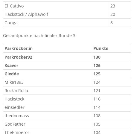
El_Cattivo​
23​
Hackstock / Alphawolf​
20​
Gunga​
8​
Gesamtpunkte nach finaler Runde 3
Parkrocker:in​
Punkte​
Parkrocker92
130
Ksaver
126
Gledde
125
Mike1893​
124​
Rock'n'Rolla​
121​
Hackstock​
116​
einsiedler​
114​
thedoomass​
108​
GodFather
105​
TheEmperor​
104​