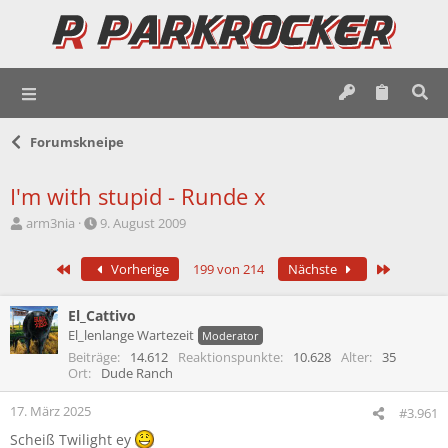
Forumskneipe
I'm with stupid - Runde x
E
E
arm3nia
9. August 2009
r
r
s
s
Erste
Letzte
Vorherige
199 von 214
Nächste
t
t
e
e
l
l
El_Cattivo
l
l
El_lenlange Wartezeit
Moderator
e
t
Beiträge
14.612
Reaktionspunkte
10.628
Alter
35
r
a
Ort
Dude Ranch
m
17. März 2025
#3.961
Scheiß Twilight ey