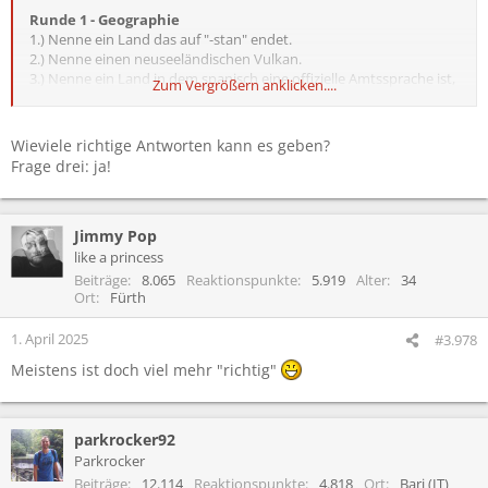
Runde 1 - Geographie
1.) Nenne ein Land das auf "-stan" endet.
2.) Nenne einen neuseeländischen Vulkan.
3.) Nenne ein Land in dem spanisch eine offizielle Amtssprache ist,
Zum Vergrößern anklicken....
außer Spanien und Mexiko.
4.) Wie tief war die tiefste Höhle (also negative Höhendifferenz ab
dem Eingangspunkt), die ich bisher erkundet hab? (richtige
Wieviele richtige Antworten kann es geben?
Antwort +-10m bekommt einen Extrapunkt)
Frage drei: ja!
5.) Wie hoch war der höchste Berg den ich bisher erklommen hab?
(richtige Antwort +-50m bekommt einen Extrapunkt)
Jimmy Pop
like a princess
Beiträge
8.065
Reaktionspunkte
5.919
Alter
34
Ort
Fürth
1. April 2025
#3.978
Meistens ist doch viel mehr "richtig"
parkrocker92
Parkrocker
Beiträge
12.114
Reaktionspunkte
4.818
Ort
Bari (IT)