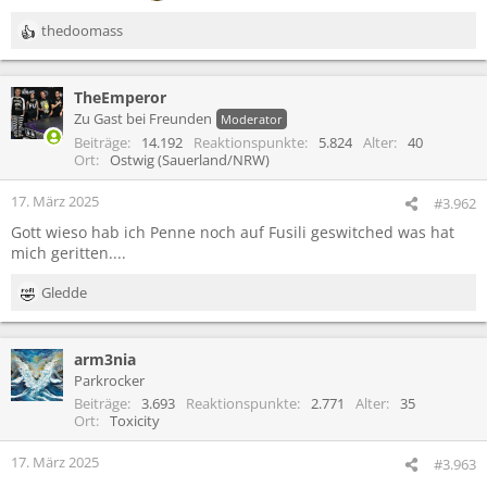
thedoomass
R
e
a
TheEmperor
k
t
Zu Gast bei Freunden
Moderator
i
Beiträge
14.192
Reaktionspunkte
5.824
Alter
40
o
Ort
Ostwig (Sauerland/NRW)
n
e
17. März 2025
#3.962
n
Gott wieso hab ich Penne noch auf Fusili geswitched was hat
:
mich geritten....
Gledde
R
e
a
arm3nia
k
t
Parkrocker
i
Beiträge
3.693
Reaktionspunkte
2.771
Alter
35
o
Ort
Toxicity
n
e
17. März 2025
#3.963
n