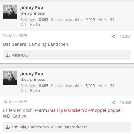
Jimmy Pop
like a princess
Beiträge
8.065
Reaktionspunkte
5.919
Alter
34
Ort
Fürth
21. März 2025
#3.967
Das General Camping Bändchen
Mike1893
R
e
a
Jimmy Pop
k
t
like a princess
i
Beiträge
8.065
Reaktionspunkte
5.919
Alter
34
o
Ort
Fürth
n
e
24. März 2025
#3.968
n
Es fehlen noch:
@arm3nia
@parkrocker92
@hoppel-poppel
:
@El_Cattivo
arm3nia
,
HackstockNBG
und
parkrocker92
R