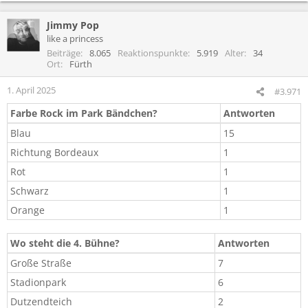
e
a
Jimmy Pop
k
t
like a princess
i
Beiträge
8.065
Reaktionspunkte
5.919
Alter
34
o
Ort
Fürth
n
e
1. April 2025
#3.971
n
:
Farbe Rock im Park Bändchen?​
Antworten​
Blau​
15​
Richtung Bordeaux​
1​
Rot​
1​
Schwarz​
1​
Orange
1
Wo steht die 4. Bühne?​
Antworten​
Große Straße​
7​
Stadionpark​
6​
Dutzendteich​
2​