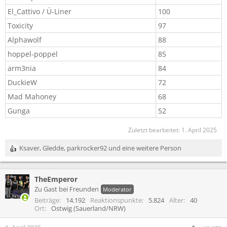
El_Cattivo / Ü-Liner​
100​
Toxicity
97
Alphawolf​
88​
hoppel-poppel​
85​
arm3nia
84
DuckieW​
72​
Mad Mahoney
68
Gunga
52
Zuletzt bearbeitet:
1. April 2025
Ksaver
,
Gledde
,
parkrocker92
und eine weitere Person
R
e
a
TheEmperor
k
t
Zu Gast bei Freunden
Moderator
i
Beiträge
14.192
Reaktionspunkte
5.824
Alter
40
o
Ort
Ostwig (Sauerland/NRW)
n
e