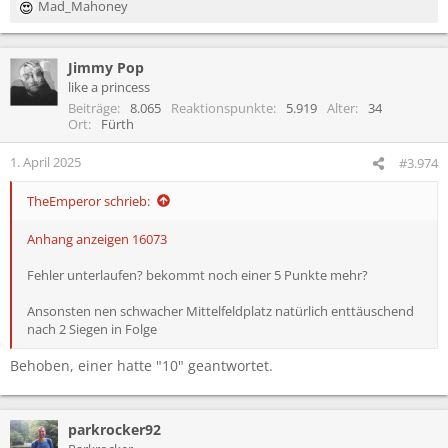
Mad_Mahoney
R
e
a
Jimmy Pop
k
t
like a princess
i
Beiträge
8.065
Reaktionspunkte
5.919
Alter
34
o
Ort
Fürth
n
e
1. April 2025
#3.974
n
:
TheEmperor schrieb:
Anhang anzeigen 16073
Fehler unterlaufen? bekommt noch einer 5 Punkte mehr?
Ansonsten nen schwacher Mittelfeldplatz natürlich enttäuschend
nach 2 Siegen in Folge
Behoben, einer hatte "10" geantwortet.
parkrocker92