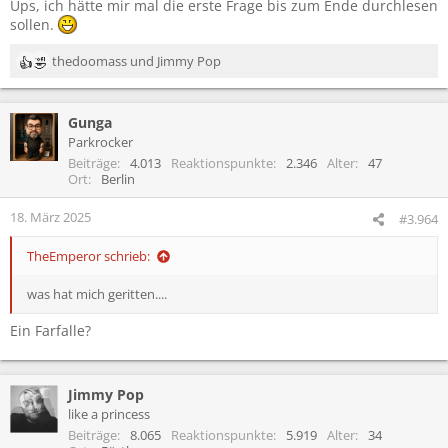
Ups, ich hätte mir mal die erste Frage bis zum Ende durchlesen
:
sollen.
thedoomass
und
Jimmy Pop
R
e
a
Gunga
k
t
Parkrocker
i
Beiträge
4.013
Reaktionspunkte
2.346
Alter
47
o
Ort
Berlin
n
e
18. März 2025
#3.964
n
:
TheEmperor schrieb:
was hat mich geritten....
Ein Farfalle?
Jimmy Pop
like a princess
Beiträge
8.065
Reaktionspunkte
5.919
Alter
34