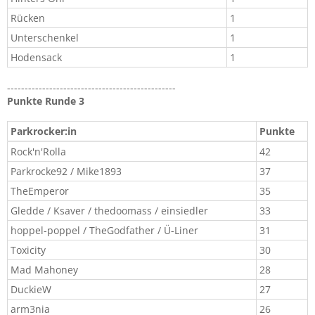
Rücken
1
Unterschenkel
1
Hodensack
1
------------------------------------------------
Punkte Runde 3
Parkrocker:in​
Punkte​
Rock'n'Rolla
42​
Parkrocke92 / Mike1893​
37​
TheEmperor​
35​
Gledde / Ksaver / thedoomass / einsiedler​
33​
hoppel-poppel / TheGodfather / Ü-Liner​
31​
Toxicity​
30​
Mad Mahoney​
28​
DuckieW
27​
arm3nia​
26​