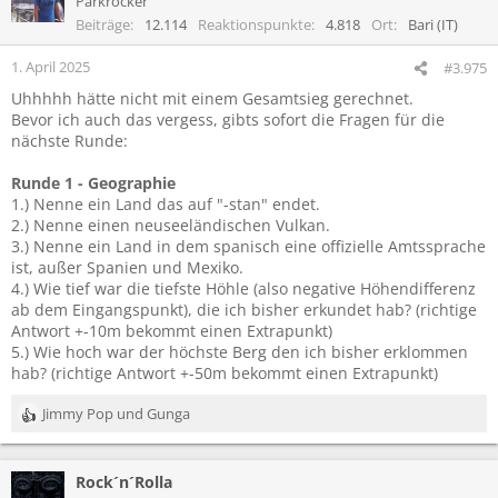
Parkrocker
Beiträge
12.114
Reaktionspunkte
4.818
Ort
Bari (IT)
1. April 2025
#3.975
Uhhhhh hätte nicht mit einem Gesamtsieg gerechnet.
Bevor ich auch das vergess, gibts sofort die Fragen für die
nächste Runde:
Runde 1 - Geographie
1.) Nenne ein Land das auf "-stan" endet.
2.) Nenne einen neuseeländischen Vulkan.
3.) Nenne ein Land in dem spanisch eine offizielle Amtssprache
ist, außer Spanien und Mexiko.
4.) Wie tief war die tiefste Höhle (also negative Höhendifferenz
ab dem Eingangspunkt), die ich bisher erkundet hab? (richtige
Antwort +-10m bekommt einen Extrapunkt)
5.) Wie hoch war der höchste Berg den ich bisher erklommen
hab? (richtige Antwort +-50m bekommt einen Extrapunkt)
Jimmy Pop
und
Gunga
R
e
a
Rock´n´Rolla
k