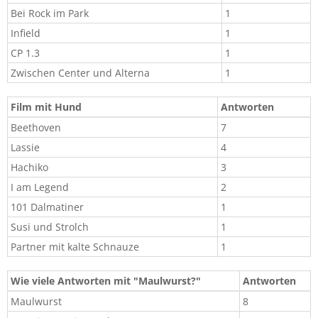
Bei Rock im Park​
1​
Infield​
1​
CP 1.3​
1​
Zwischen Center und Alterna​
1​
Film mit Hund​
Antworten​
Beethoven​
7​
Lassie​
4​
Hachiko​
3​
I am Legend​
2​
101 Dalmatiner​
1​
Susi und Strolch
1
Partner mit kalte Schnauze
1
Wie viele Antworten mit "Maulwurst?"​
Antworten​
Maulwurst​
8​