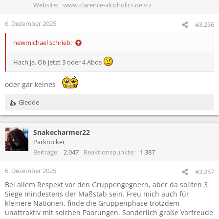
Website
www.clarence-alcoholics.de.vu
6. Dezember 2025
#3.256
newmichael schrieb:
Hach ja. Ob jetzt 3 oder 4 Abos
oder gar keines
Gledde
R
e
a
Snakecharmer22
k
t
Parkrocker
i
Beiträge
2.047
Reaktionspunkte
1.387
o
n
6. Dezember 2025
#3.257
e
Bei allem Respekt vor den Gruppengegnern, aber da sollten 3
n
Siege mindestens der Maßstab sein. Freu mich auch für
:
kleinere Nationen, finde die Gruppenphase trotzdem
unattraktiv mit solchen Paarungen. Sonderlich große Vorfreude