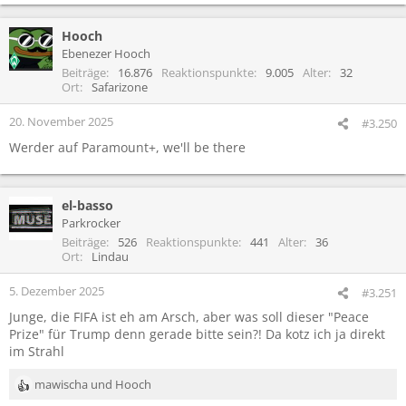
e
a
Hooch
k
t
Ebenezer Hooch
i
Beiträge
16.876
Reaktionspunkte
9.005
Alter
32
o
Ort
Safarizone
n
e
20. November 2025
#3.250
n
Werder auf Paramount+, we'll be there
:
el-basso
Parkrocker
Beiträge
526
Reaktionspunkte
441
Alter
36
Ort
Lindau
5. Dezember 2025
#3.251
Junge, die FIFA ist eh am Arsch, aber was soll dieser "Peace
Prize" für Trump denn gerade bitte sein?! Da kotz ich ja direkt
im Strahl
mawischa
und
Hooch
R