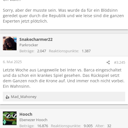
Sorry, aber der musste sein. Was wurde da für ein Blödsinn
geredet quer durch die Republik und wie leise sind die ganzen
Experten jetzt plötzlich.
Snakecharmer22
Parkrocker
Beiträge
2.047
Reaktionspunkte
1.387
6. Mai 2025
#3.245
Letzte Woche aus Langeweile bei Inter vs. Barca eingeschaltet
und da schon ein krankes Spiel gesehen. Das Rückspiel setzt
dem Ganzen noch die Krone auf. Und immer noch nicht vorbei.
Ein Wahnsinn.
Mad_Mahoney
R
e
a
Hooch
k
t
Ebenezer Hooch
i
Beiträge
16.876
Reaktionspunkte
9.005
Alter
32