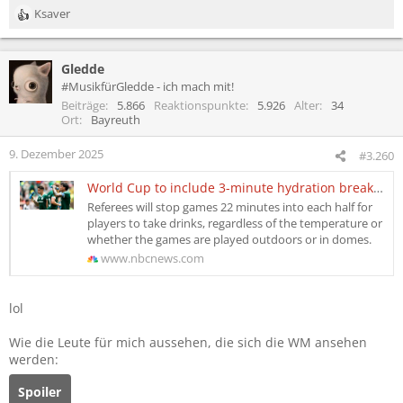
Ksaver
R
e
a
Gledde
k
t
#MusikfürGledde - ich mach mit!
i
Beiträge
5.866
Reaktionspunkte
5.926
Alter
34
o
Ort
Bayreuth
n
e
9. Dezember 2025
#3.260
n
:
World Cup to include 3-minute hydration breaks in each half of all games
Referees will stop games 22 minutes into each half for
players to take drinks, regardless of the temperature or
whether the games are played outdoors or in domes.
www.nbcnews.com
lol
Wie die Leute für mich aussehen, die sich die WM ansehen
werden:
Spoiler