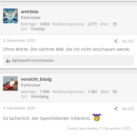
e
a
arm3nia
k
t
Parkrocker
i
Beiträge
3.693
Reaktionspunkte
2.771
Alter
35
o
Ort
Toxicity
n
e
5. Dezember 2025
#3.252
n
Ohne Worte. Die nächste WM, die ich nicht anschauen werde.
:
Alphawolf
und
el-basso
R
e
a
vorsicht_bissig
k
t
Parkrocker
i
Beiträge
1.568
Reaktionspunkte
1.582
Alter
55
o
Ort
Nürnberg
n
e
5. Dezember 2025
#3.253
n
:
So lächerlich, der Speichellecker Infantino.
Zuletzt bearbeitet:
7. Dezember 2025