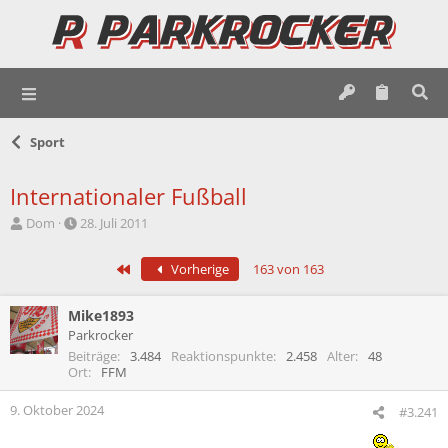
Sport
Internationaler Fußball
E
E
Dom
28. Juli 2011
r
r
s
s
Erste
Vorherige
163 von 163
t
t
e
e
l
l
Mike1893
l
l
Parkrocker
e
t
Beiträge
3.484
Reaktionspunkte
2.458
Alter
48
r
a
Ort
FFM
m
9. Oktober 2024
#3.241