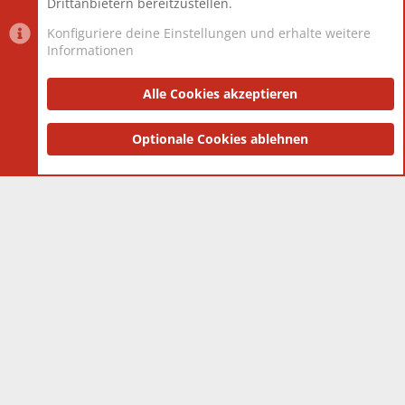
Drittanbietern bereitzustellen.
Konfiguriere deine Einstellungen und erhalte weitere
Informationen
Datenschutz-Einstellungen
PR Light
Deutsch [Du]
Nutzungsbedingungen
Alle Cookies akzeptieren
Datenschutzerklärung
Impressum
®
Community platform by XenForo
Optionale Cookies ablehnen
© 2010-2025 XenForo Ltd.
|
Style
and add-ons by ThemeHouse