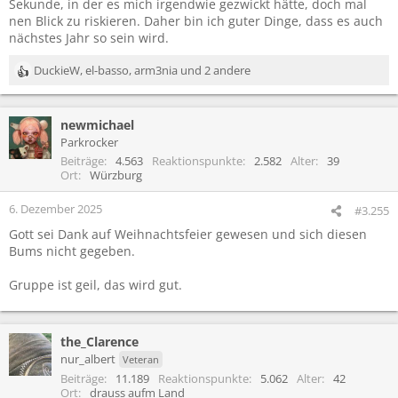
Sekunde, in der es mich irgendwie gezwickt hätte, doch mal
nen Blick zu riskieren. Daher bin ich guter Dinge, dass es auch
nächstes Jahr so sein wird.
DuckieW
,
el-basso
,
arm3nia
und 2 andere
R
e
a
newmichael
k
t
Parkrocker
i
Beiträge
4.563
Reaktionspunkte
2.582
Alter
39
o
Ort
Würzburg
n
e
6. Dezember 2025
#3.255
n
Gott sei Dank auf Weihnachtsfeier gewesen und sich diesen
:
Bums nicht gegeben.
Gruppe ist geil, das wird gut.
the_Clarence
nur_albert
Veteran
Beiträge
11.189
Reaktionspunkte
5.062
Alter
42
Ort
drauss aufm Land