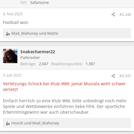
o
Ort
Safarizone
n
e
6. Mai 2025
#3.246
n
Football won
:
Mad_Mahoney
und
Matte
R
e
a
Snakecharmer22
k
t
Parkrocker
i
Beiträge
2.047
Reaktionspunkte
1.387
o
n
5. Juli 2025
#3.247
e
Verletzungs-Schock bei Klub-WM: Jamal Musiala wohl schwer
n
verletzt
:
Einfach herrlich so eine Klub WM, bitte unbedingt noch mehr
Spiele und Wettbewerbe einführen liebe FIFA. Der sportliche
Erkenntnisgewinn war auch überschaubar.
Hooch
und
Mad_Mahoney
R
e