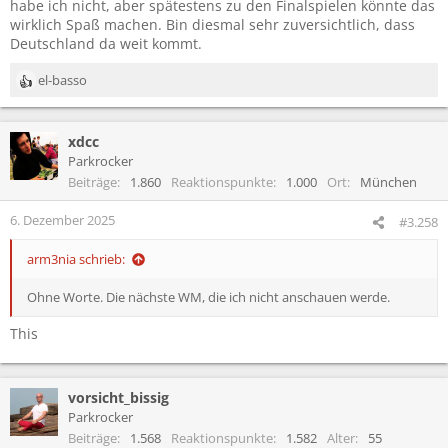
habe ich nicht, aber spätestens zu den Finalspielen könnte das
wirklich Spaß machen. Bin diesmal sehr zuversichtlich, dass
Deutschland da weit kommt.
el-basso
R
e
a
xdcc
k
t
Parkrocker
i
Beiträge
1.860
Reaktionspunkte
1.000
Ort
München
o
n
6. Dezember 2025
#3.258
e
n
arm3nia schrieb:
:
Ohne Worte. Die nächste WM, die ich nicht anschauen werde.
This
vorsicht_bissig
Parkrocker
Beiträge
1.568
Reaktionspunkte
1.582
Alter
55