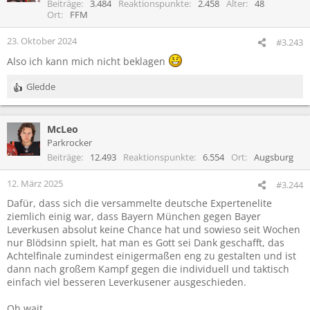
Beiträge
3.484
Reaktionspunkte
2.458
Alter
48
Ort
FFM
23. Oktober 2024
#3.243
Also ich kann mich nicht beklagen
Gledde
R
e
a
McLeo
k
t
Parkrocker
i
Beiträge
12.493
Reaktionspunkte
6.554
Ort
Augsburg
o
n
12. März 2025
#3.244
e
Dafür, dass sich die versammelte deutsche Expertenelite
n
ziemlich einig war, dass Bayern München gegen Bayer
:
Leverkusen absolut keine Chance hat und sowieso seit Wochen
nur Blödsinn spielt, hat man es Gott sei Dank geschafft, das
Achtelfinale zumindest einigermaßen eng zu gestalten und ist
dann nach großem Kampf gegen die individuell und taktisch
einfach viel besseren Leverkusener ausgeschieden.
Oh wait...