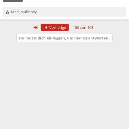
Mad_Mahoney
R
e
a
Erste
Vorherige
163 von 163
k
t
Du musst dich einloggen, um hier zu antworten.
i
o
n
e
n
: