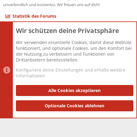
unverbindlich und kostenlos. Wir freuen uns auf dich!
Statistik des Forums
Wir schützen deine Privatsphäre
Themen
22.123
Beiträge
825.708
Wir verwenden essentielle Cookies, damit diese Website
Mitglieder
12.427
funktioniert, und optionale Cookies, um den Komfort bei
Neuestes Mitglied
Berlin
der Nutzung zu verbessern und Funktionen von
Drittanbietern bereitzustellen.
Konfiguriere deine Einstellungen und erhalte weitere
Informationen
Datenschutz-Einstellungen
PR Light
Deutsch [Du]
Nutzungsbedingungen
Alle Cookies akzeptieren
Datenschutzerklärung
Impressum
®
Community platform by XenForo
Optionale Cookies ablehnen
© 2010-2025 XenForo Ltd.
|
Style
and add-ons by ThemeHouse