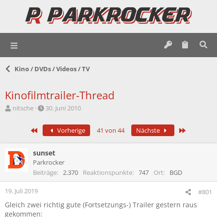
Kino / DVDs / Videos / TV
Kinofilmtrailer-Thread
E
E
nitsche
30. Juni 2010
r
r
s
s
Erste
Letzte
Vorherige
41 von 44
Nächste
t
t
e
e
l
l
sunset
l
l
Parkrocker
e
t
Beiträge
2.370
Reaktionspunkte
747
Ort
BGD
r
a
m
19. Juli 2019
#801
Gleich zwei richtig gute (Fortsetzungs-) Trailer gestern raus
gekommen: