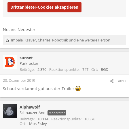
Drittanbieter-Cookies akzeptieren
Nolans Neuester
Impala
,
Ksaver
,
Charles_Robotnik
und eine weitere Person
R
e
a
sunset
k
t
Parkrocker
i
Beiträge
2.370
Reaktionspunkte
747
Ort
BGD
o
n
20. Dezember 2019
#813
e
Schaut verdammt gut aus der Trailer
n
:
Alphawolf
Schnauzer-Andi
Moderator
Beiträge
10.114
Reaktionspunkte
10.378
Ort
Mos Eisley