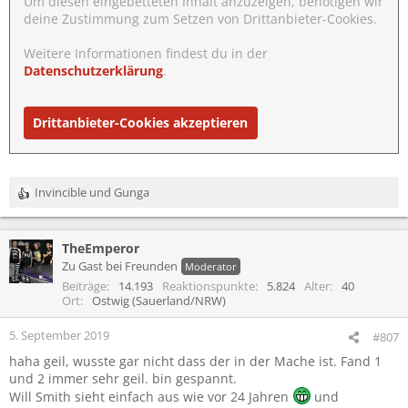
Um diesen eingebetteten Inhalt anzuzeigen, benötigen wir
deine Zustimmung zum Setzen von Drittanbieter-Cookies.
Weitere Informationen findest du in der
Datenschutzerklärung
.
Drittanbieter-Cookies akzeptieren
Invincible
und
Gunga
R
e
a
TheEmperor
k
t
Zu Gast bei Freunden
Moderator
i
Beiträge
14.193
Reaktionspunkte
5.824
Alter
40
o
Ort
Ostwig (Sauerland/NRW)
n
e
5. September 2019
#807
n
haha geil, wusste gar nicht dass der in der Mache ist. Fand 1
:
und 2 immer sehr geil. bin gespannt.
Will Smith sieht einfach aus wie vor 24 Jahren
und