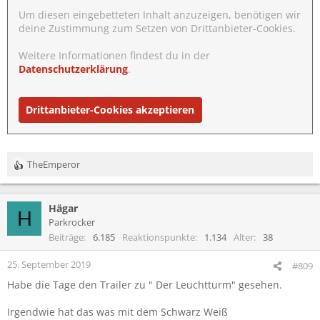
Um diesen eingebetteten Inhalt anzuzeigen, benötigen wir
deine Zustimmung zum Setzen von Drittanbieter-Cookies.
Weitere Informationen findest du in der
Datenschutzerklärung
.
Drittanbieter-Cookies akzeptieren
TheEmperor
R
e
a
Hägar
k
H
t
Parkrocker
i
Beiträge
6.185
Reaktionspunkte
1.134
Alter
38
o
n
25. September 2019
#809
e
Habe die Tage den Trailer zu " Der Leuchtturm" gesehen.
n
:
Irgendwie hat das was mit dem Schwarz Weiß