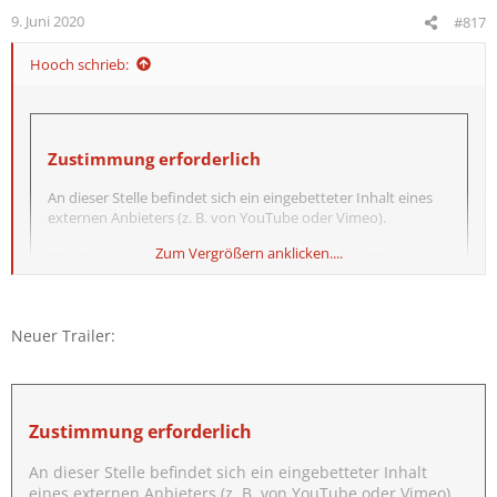
9. Juni 2020
#817
Hooch schrieb:
Zustimmung erforderlich
An dieser Stelle befindet sich ein eingebetteter Inhalt eines
externen Anbieters (z. B. von YouTube oder Vimeo).
Zum Vergrößern anklicken....
Um diesen eingebetteten Inhalt anzuzeigen, benötigen wir
deine Zustimmung zum Setzen von Drittanbieter-Cookies.
Weitere Informationen findest du in der
Neuer Trailer:
Datenschutzerklärung
.
Drittanbieter-Cookies akzeptieren
Zustimmung erforderlich
An dieser Stelle befindet sich ein eingebetteter Inhalt
Nolans Neuester
eines externen Anbieters (z. B. von YouTube oder Vimeo).