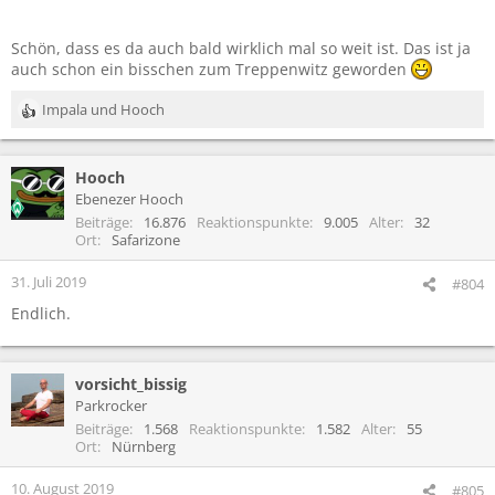
Schön, dass es da auch bald wirklich mal so weit ist. Das ist ja
auch schon ein bisschen zum Treppenwitz geworden
Impala
und
Hooch
R
e
a
Hooch
k
t
Ebenezer Hooch
i
Beiträge
16.876
Reaktionspunkte
9.005
Alter
32
o
Ort
Safarizone
n
e
31. Juli 2019
#804
n
Endlich.
:
vorsicht_bissig
Parkrocker
Beiträge
1.568
Reaktionspunkte
1.582
Alter
55
Ort
Nürnberg
10. August 2019
#805