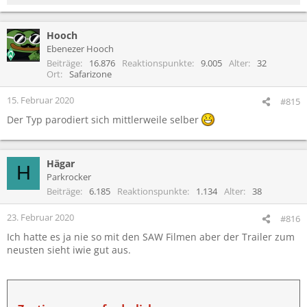
e
a
Hooch
k
t
Ebenezer Hooch
i
Beiträge
16.876
Reaktionspunkte
9.005
Alter
32
o
Ort
Safarizone
n
e
15. Februar 2020
#815
n
Der Typ parodiert sich mittlerweile selber
:
Hägar
H
Parkrocker
Beiträge
6.185
Reaktionspunkte
1.134
Alter
38
23. Februar 2020
#816
Ich hatte es ja nie so mit den SAW Filmen aber der Trailer zum
neusten sieht iwie gut aus.