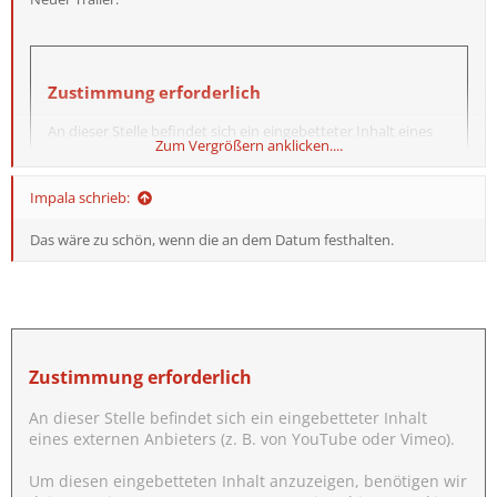
Zustimmung erforderlich
An dieser Stelle befindet sich ein eingebetteter Inhalt eines
Zum Vergrößern anklicken....
externen Anbieters (z. B. von YouTube oder Vimeo).
Um diesen eingebetteten Inhalt anzuzeigen, benötigen wir
Impala schrieb:
deine Zustimmung zum Setzen von Drittanbieter-Cookies.
Das wäre zu schön, wenn die an dem Datum festhalten.
Weitere Informationen findest du in der
Datenschutzerklärung
.
Drittanbieter-Cookies akzeptieren
Zustimmung erforderlich
An dieser Stelle befindet sich ein eingebetteter Inhalt
... nur noch 5 Wochen, hab Bock.
eines externen Anbieters (z. B. von YouTube oder Vimeo).
Um diesen eingebetteten Inhalt anzuzeigen, benötigen wir