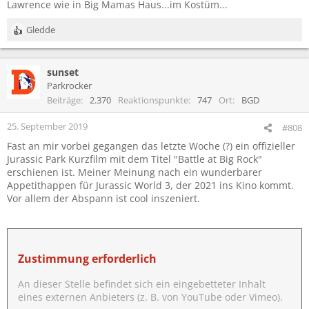
Lawrence wie in Big Mamas Haus...im Kostüm...
Gledde
R
e
a
sunset
k
t
Parkrocker
i
Beiträge
2.370
Reaktionspunkte
747
Ort
BGD
o
n
25. September 2019
#808
e
Fast an mir vorbei gegangen das letzte Woche (?) ein offizieller
n
Jurassic Park Kurzfilm mit dem Titel "Battle at Big Rock"
:
erschienen ist. Meiner Meinung nach ein wunderbarer
Appetithappen für Jurassic World 3, der 2021 ins Kino kommt.
Vor allem der Abspann ist cool inszeniert.
Zustimmung erforderlich
An dieser Stelle befindet sich ein eingebetteter Inhalt
eines externen Anbieters (z. B. von YouTube oder Vimeo).