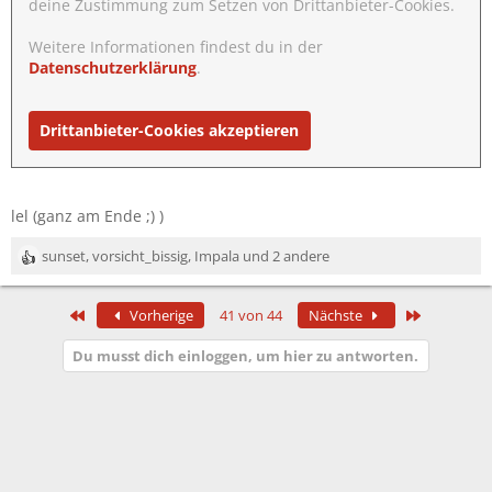
deine Zustimmung zum Setzen von Drittanbieter-Cookies.
Weitere Informationen findest du in der
Datenschutzerklärung
.
Drittanbieter-Cookies akzeptieren
lel (ganz am Ende ;) )
sunset
,
vorsicht_bissig
,
Impala
und 2 andere
R
e
a
Erste
Letzte
Vorherige
41 von 44
Nächste
k
t
Du musst dich einloggen, um hier zu antworten.
i
o
n
e
n
: