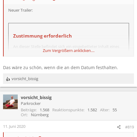
Neuer Trailer:
Zustimmung erforderlich
An dieser Stelle befindet sich ein eingebetteter Inhalt eines
Zum Vergrößern anklicken....
externen Anbieters (z. B. von YouTube oder Vimeo).
Um diesen eingebetteten Inhalt anzuzeigen, benötigen wir
Das wäre zu schön, wenn die an dem Datum festhalten.
deine Zustimmung zum Setzen von Drittanbieter-Cookies.
vorsicht_bissig
Weitere Informationen findest du in der
R
Datenschutzerklärung
.
e
a
vorsicht_bissig
k
Drittanbieter-Cookies akzeptieren
t
Parkrocker
i
Beiträge
1.568
Reaktionspunkte
1.582
Alter
55
o
Ort
Nürnberg
n
e
... nur noch 5 Wochen, hab Bock.
11. Juni 2020
#819
n
: