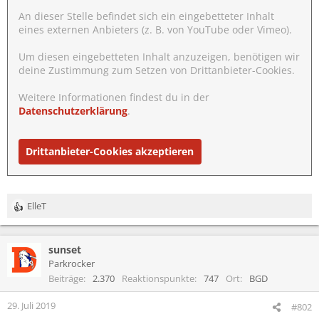
An dieser Stelle befindet sich ein eingebetteter Inhalt
eines externen Anbieters (z. B. von YouTube oder Vimeo).
Um diesen eingebetteten Inhalt anzuzeigen, benötigen wir
deine Zustimmung zum Setzen von Drittanbieter-Cookies.
Weitere Informationen findest du in der
Datenschutzerklärung
.
Drittanbieter-Cookies akzeptieren
ElleT
R
e
a
sunset
k
t
Parkrocker
i
Beiträge
2.370
Reaktionspunkte
747
Ort
BGD
o
n
29. Juli 2019
#802
e