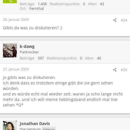
Beiträge
1.438
Reaktionspunkte
0
Alter
43
Ort
Fernthal
26. Januar 2005
#34
Gibts da was zu diskutieren? ;)
k-dawg
Parkrocker
Beiträge
597
Reaktionspunkte
0
Alter
40
27. Januar 2005
#35
jo gibts was zu diskutieren.
ich denk dass es trotzdem einige gibt die sie gern sehen
würden.
und es würde echt mal wieder zeit. waren ja scho lange nicht
mehr da. und ich will meine lieblingsband endlich mal live
sehen *G*
Jonathan Davis
the penguin
Veteran