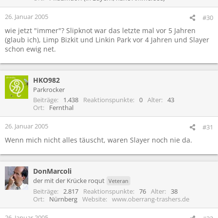
26. Januar 2005
#30
wie jetzt "immer"? Slipknot war das letzte mal vor 5 Jahren
(glaub ich), Limp Bizkit und Linkin Park vor 4 Jahren und Slayer
schon ewig net.
HKO982
Parkrocker
Beiträge
1.438
Reaktionspunkte
0
Alter
43
Ort
Fernthal
26. Januar 2005
#31
Wenn mich nicht alles täuscht, waren Slayer noch nie da.
DonMarcoli
der mit der Krücke roqut
Veteran
Beiträge
2.817
Reaktionspunkte
76
Alter
38
Ort
Nürnberg
Website
www.oberrang-trashers.de
26. Januar 2005