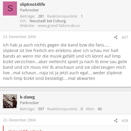
slipknot4life
S
Parkrocker
Beiträge
281
Reaktionspunkte
1
Ort
Neustadt bei Coburg
Website
www.grand-failure.de.vu
23. Dezember 2004
#27
ich hab ja auch nichts gegen die band bzw die fans.....
slipknot ist live freilich ein erlebnis aber ich schau mir halt
bands an wenn mir die musik gefällt und ich könnt auf limp
bizkit verzichten...aber vielleicht spielt ja nach lb eine sau geile
band und ich muss mir lb anschaun und sie überzeugen mich
live...mal schaun...naja ist ja jetzt auch egal....weder slipknot
noch limp bizkit sind bestädigt....mal abwarten
k-dawg
Parkrocker
Beiträge
597
Reaktionspunkte
0
Alter
40
23. Dezember 2004
#28