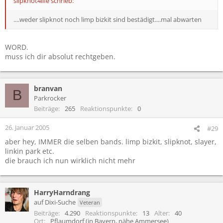
slipknot4life schrieb:
....weder slipknot noch limp bizkit sind bestädigt....mal abwarten
WORD.
muss ich dir absolut rechtgeben.
branvan
B
Parkrocker
Beiträge
265
Reaktionspunkte
0
26. Januar 2005
#29
aber hey, IMMER die selben bands. limp bizkit, slipknot, slayer,
linkin park etc.
die brauch ich nun wirklich nicht mehr
HarryHarndrang
auf Dixi-Suche
Veteran
Beiträge
4.290
Reaktionspunkte
13
Alter
40
Ort
Pflaumdorf (in Bayern, nähe Ammersee)