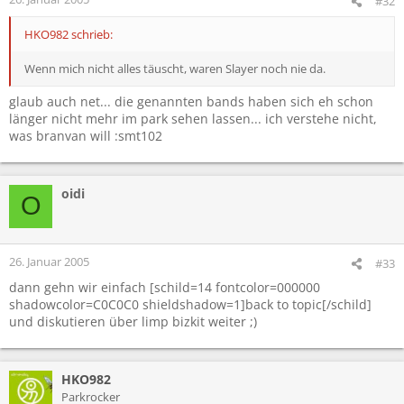
#32
HKO982 schrieb:
Wenn mich nicht alles täuscht, waren Slayer noch nie da.
glaub auch net... die genannten bands haben sich eh schon
länger nicht mehr im park sehen lassen... ich verstehe nicht,
was branvan will :smt102
oidi
O
26. Januar 2005
#33
dann gehn wir einfach [schild=14 fontcolor=000000
shadowcolor=C0C0C0 shieldshadow=1]back to topic[/schild]
und diskutieren über limp bizkit weiter ;)
HKO982
Parkrocker