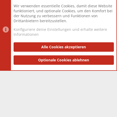
Beiträge
825.675
Wir verwenden essentielle Cookies, damit diese Website
Mitglieder
12.425
funktioniert, und optionale Cookies, um den Komfort bei
Neuestes Mitglied
Toddster85
der Nutzung zu verbessern und Funktionen von
Drittanbietern bereitzustellen.
Konfiguriere deine Einstellungen und erhalte weitere
Informationen
Datenschutz-Einstellungen
PR Light
Deutsch [Du]
Nutzungsbedingungen
Alle Cookies akzeptieren
Datenschutzerklärung
Impressum
®
Community platform by XenForo
Optionale Cookies ablehnen
© 2010-2025 XenForo Ltd.
|
Style
and add-ons by ThemeHouse