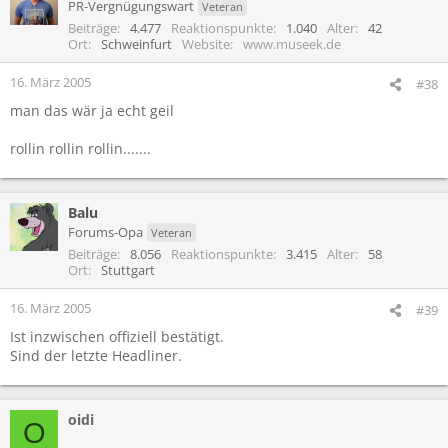
PR-Vergnügungswart
Veteran
Beiträge
4.477
Reaktionspunkte
1.040
Alter
42
Ort
Schweinfurt
Website
www.museek.de
16. März 2005
#38
man das wär ja echt geil
rollin rollin rollin.......
Balu
Forums-Opa
Veteran
Beiträge
8.056
Reaktionspunkte
3.415
Alter
58
Ort
Stuttgart
16. März 2005
#39
Ist inzwischen offiziell bestätigt.
Sind der letzte Headliner.
oidi
O