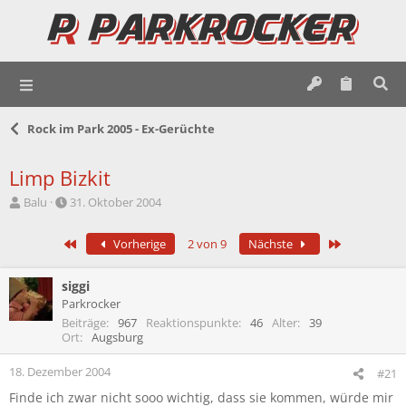
Rock im Park 2005 - Ex-Gerüchte
Limp Bizkit
E
E
Balu
31. Oktober 2004
r
r
s
s
Erste
Letzte
Vorherige
2 von 9
Nächste
t
t
e
e
l
l
siggi
l
l
Parkrocker
e
t
Beiträge
967
Reaktionspunkte
46
Alter
39
r
a
Ort
Augsburg
m
18. Dezember 2004
#21
Finde ich zwar nicht sooo wichtig, dass sie kommen, würde mir