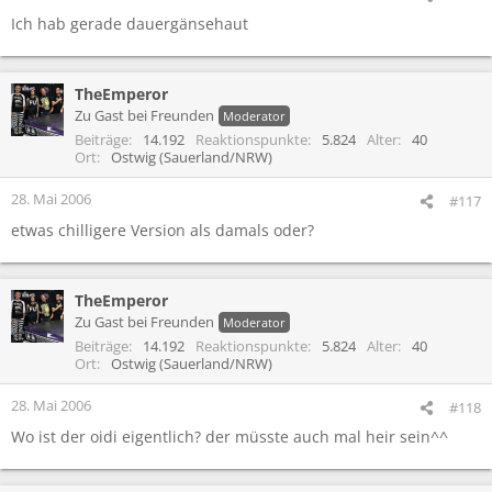
Ich hab gerade dauergänsehaut
TheEmperor
Zu Gast bei Freunden
Moderator
Beiträge
14.192
Reaktionspunkte
5.824
Alter
40
Ort
Ostwig (Sauerland/NRW)
28. Mai 2006
#117
etwas chilligere Version als damals oder?
TheEmperor
Zu Gast bei Freunden
Moderator
Beiträge
14.192
Reaktionspunkte
5.824
Alter
40
Ort
Ostwig (Sauerland/NRW)
28. Mai 2006
#118
Wo ist der oidi eigentlich? der müsste auch mal heir sein^^