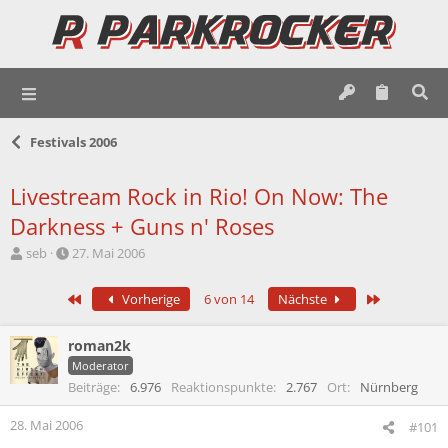
Festivals 2006
Livestream Rock in Rio! On Now: The
Darkness + Guns n' Roses
E
E
seb
27. Mai 2006
r
r
s
s
Erste
Letzte
Vorherige
6 von 14
Nächste
t
t
e
e
l
l
roman2k
l
l
Moderator
e
t
Beiträge
6.976
Reaktionspunkte
2.767
Ort
Nürnberg
r
a
m
28. Mai 2006
#101