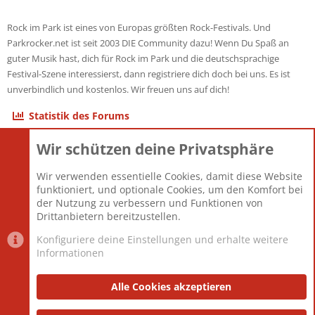
Rock im Park ist eines von Europas größten Rock-Festivals. Und
Parkrocker.net ist seit 2003 DIE Community dazu! Wenn Du Spaß an
guter Musik hast, dich für Rock im Park und die deutschsprachige
Festival-Szene interessierst, dann registriere dich doch bei uns. Es ist
unverbindlich und kostenlos. Wir freuen uns auf dich!
Statistik des Forums
Wir schützen deine Privatsphäre
Themen
22.121
Beiträge
825.690
Wir verwenden essentielle Cookies, damit diese Website
Mitglieder
12.427
funktioniert, und optionale Cookies, um den Komfort bei
Neuestes Mitglied
Berlin
der Nutzung zu verbessern und Funktionen von
Drittanbietern bereitzustellen.
Konfiguriere deine Einstellungen und erhalte weitere
Informationen
Datenschutz-Einstellungen
PR Light
Deutsch [Du]
Nutzungsbedingungen
Alle Cookies akzeptieren
Datenschutzerklärung
Impressum