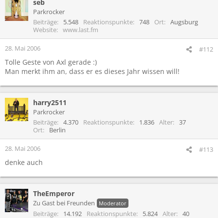
seb
Parkrocker
Beiträge
5.548
Reaktionspunkte
748
Ort
Augsburg
Website
www.last.fm
28. Mai 2006
#112
Tolle Geste von Axl gerade :)
Man merkt ihm an, dass er es dieses Jahr wissen will!
harry2511
Parkrocker
Beiträge
4.370
Reaktionspunkte
1.836
Alter
37
Ort
Berlin
28. Mai 2006
#113
denke auch
TheEmperor
Zu Gast bei Freunden
Moderator
Beiträge
14.192
Reaktionspunkte
5.824
Alter
40