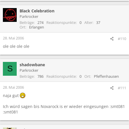
Black Celebration
Parkrocker
Beiträge
274
Reaktionspunkte
0
Alter
37
Ort
Erlangen
28. Mai 2006
#110
ole ole ole ole
shadowbane
S
Parkrocker
Beiträge
786
Reaktionspunkte
0
Ort
Pfeffenhausen
28. Mai 2006
#111
naja gut
Ich würd sagen bis Novarock is er wieder eingesungen :smt081
:smt081