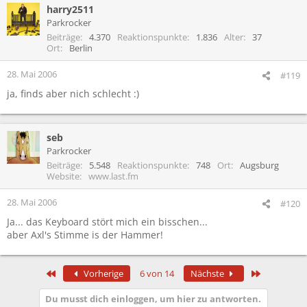
harry2511
Parkrocker
Beiträge
4.370
Reaktionspunkte
1.836
Alter
37
Ort
Berlin
28. Mai 2006
#119
ja, finds aber nich schlecht :)
seb
Parkrocker
Beiträge
5.548
Reaktionspunkte
748
Ort
Augsburg
Website
www.last.fm
28. Mai 2006
#120
Ja... das Keyboard stört mich ein bisschen...
aber Axl's Stimme is der Hammer!
Erste
Letzte
Vorherige
6 von 14
Nächste
Du musst dich einloggen, um hier zu antworten.