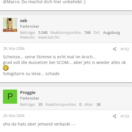
@Marco: Du machst dich hier unbeliebt ;)
seb
Parkrocker
Beiträge
5.548
Reaktionspunkte
748
Ort
Augsburg
Website
www.last.fm
28. Mai 2006
#102
Scheisse... seine Stimme is echt mal im Arsch...
grad voll die Aussetzer bei SCOM... aber jetz is wieder alles ok
Sologitarre zu leise... schade
Proggie
P
Parkrocker
Beiträge
35
Reaktionspunkte
0
Alter
38
28. Mai 2006
#103
oha da hats aber jemand verkackt -.-