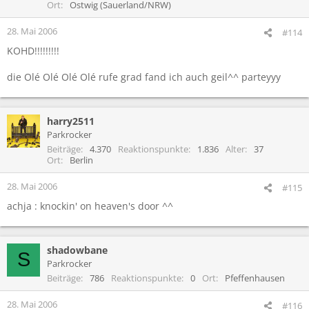
Ort
Ostwig (Sauerland/NRW)
28. Mai 2006
#114
KOHD!!!!!!!!!
die Olé Olé Olé Olé rufe grad fand ich auch geil^^ parteyyy
harry2511
Parkrocker
Beiträge
4.370
Reaktionspunkte
1.836
Alter
37
Ort
Berlin
28. Mai 2006
#115
achja : knockin' on heaven's door ^^
shadowbane
S
Parkrocker
Beiträge
786
Reaktionspunkte
0
Ort
Pfeffenhausen
28. Mai 2006
#116