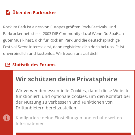
Über den Parkrocker
Rock im Park ist eines von Europas größten Rock-Festivals. Und
Parkrocker.net ist seit 2003 DIE Community dazu! Wenn Du Spaß an
guter Musik hast, dich für Rock im Park und die deutschsprachige
Festival-Szene interessierst, dann registriere dich doch bei uns. Es ist
unverbindlich und kostenlos. Wir freuen uns auf dich!
Statistik des Forums
Wir schützen deine Privatsphäre
Themen
22.120
Beiträge
825.667
Wir verwenden essentielle Cookies, damit diese Website
Mitglieder
12.425
funktioniert, und optionale Cookies, um den Komfort bei
Neuestes Mitglied
Toddster85
der Nutzung zu verbessern und Funktionen von
Drittanbietern bereitzustellen.
Konfiguriere deine Einstellungen und erhalte weitere
Informationen
Datenschutz-Einstellungen
PR Light
Deutsch [Du]