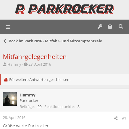
Rock im Park 2016 - Mitfahr- und Mitcampzentrale
Mitfahrgelegenheiten
E
E
Hammy
28. April 2016
r
r
s
s
t
Für weitere Antworten geschlossen.
t
e
e
l
l
Hammy
l
l
e
t
Parkrocker
r
a
Beiträge
20
Reaktionspunkte
3
m
28. April 2016
#1
Grüße werte Parkrocker,