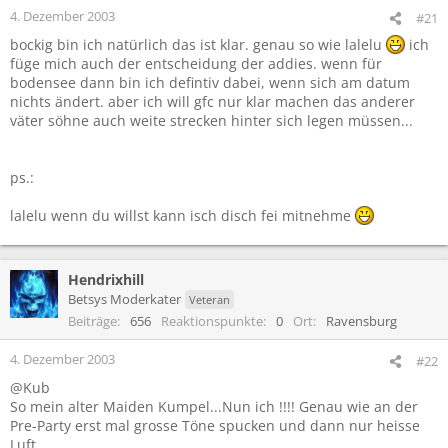
4. Dezember 2003
#21
bockig bin ich natürlich das ist klar. genau so wie lalelu
ich
füge mich auch der entscheidung der addies. wenn für
bodensee dann bin ich defintiv dabei, wenn sich am datum
nichts ändert. aber ich will gfc nur klar machen das anderer
väter söhne auch weite strecken hinter sich legen müssen...
ps.:
lalelu wenn du willst kann isch disch fei mitnehme
Hendrixhill
Betsys Moderkater
Veteran
Beiträge
656
Reaktionspunkte
0
Ort
Ravensburg
4. Dezember 2003
#22
@Kub
So mein alter Maiden Kumpel...Nun ich !!!! Genau wie an der
Pre-Party erst mal grosse Töne spucken und dann nur heisse
Luft.