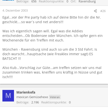
Beiträge
656
Reaktionspunkte
0
Ort
Ravensburg
4. Dezember 2003
#26
Egal...vor der Pre party hab ich auf deine Bitte hin dir die Nr.
geschickt....so war´s und net anders!!!
Was ich eigentlich sagen will. Egal was die Addies
entscheiden...Ob Bodensee oder München. Ich opfer gern ein
Wochenende für ein Treffen mit euch.
München - Ravensburg sind auch so um die 3 Std Fahrt. Is
doch wurscht...hauptsache (wie Freaklex immer sagt) ES
BATSCHT !!!
Also Kub...Vorschlag zur Güte...am treffen setzen wir uns mal
zusammen trinken was, kneiffen uns kräftig in Nüsse und gut
isch!!!!
Marienkefa
M
mexican Gemüsehexe
Veteran
Beiträge
2.196
Reaktionspunkte
0