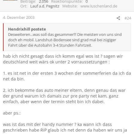
Beiträge
2.056
Reaktionspunkte
0
Ort
Lauf a.d. Pegnitz
Website
www.luschenland.de
4. Dezember 2003
#24
Hendrixhill postete
Desweiteren...was soll das gesammer!!! Die meisten von uns sind
doch eh mobil. Landshut-Bodensee sind grad mal bei zügiger
Fahrt über die Autobahn 3-4 Stunden Fahrtzeit.
hab ich nicht gesagt dass ich komm egal wos ist ? sagen wir
deutschland weit wärs ok unter 2 vorraussetzungen :
1. es ist net in der ersten 3 wochen der sommerferien da ich da
net da bin.
2. ich bekomme das auto meiner eltern, denn genau das war
der grund warum ich damals zur pre party net kam, ganz
einfach, aber wenn der termin steht bin ich dabei.
aber ps.:
was ist das mit der handy nummer ? ka wann ich dass
geschrieben habe RiP glaub ich net denn da haben wir uns ja