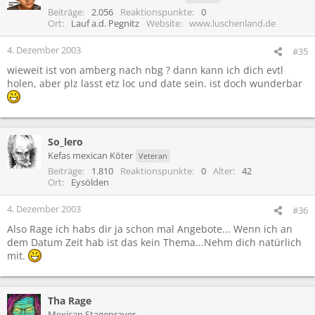
Beiträge
2.056
Reaktionspunkte
0
Ort
Lauf a.d. Pegnitz
Website
www.luschenland.de
4. Dezember 2003
#35
wieweit ist von amberg nach nbg ? dann kann ich dich evtl
holen, aber plz lasst etz loc und date sein. ist doch wunderbar
So_lero
Kefas mexican Köter
Veteran
Beiträge
1.810
Reaktionspunkte
0
Alter
42
Ort
Eysölden
4. Dezember 2003
#36
Also Rage ich habs dir ja schon mal Angebote... Wenn ich an
dem Datum Zeit hab ist das kein Thema...Nehm dich natürlich
mit.
Tha Rage
Mexican Stageprayer