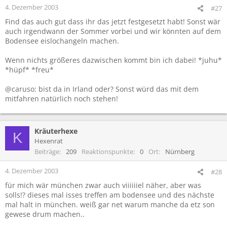
4. Dezember 2003
#27
Find das auch gut dass ihr das jetzt festgesetzt habt! Sonst wär
auch irgendwann der Sommer vorbei und wir könnten auf dem
Bodensee eislochangeln machen.
Wenn nichts größeres dazwischen kommt bin ich dabei! *juhu*
*hüpf* *freu*
@caruso: bist da in Irland oder? Sonst würd das mit dem
mitfahren natürlich noch stehen!
Kräuterhexe
K
Hexenrat
Beiträge
209
Reaktionspunkte
0
Ort
Nürnberg
4. Dezember 2003
#28
für mich wär münchen zwar auch viiiiiiel näher, aber was
solls!? dieses mal isses treffen am bodensee und des nächste
mal halt in münchen. weiß gar net warum manche da etz son
gewese drum machen..