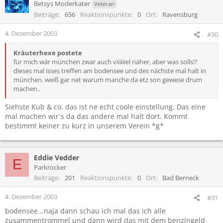
Betsys Moderkater
Veteran
Beiträge
656
Reaktionspunkte
0
Ort
Ravensburg
4. Dezember 2003
#30
Kräuterhexe postete
für mich wär münchen zwar auch viiiiiiel näher, aber was solls!?
dieses mal isses treffen am bodensee und des nächste mal halt in
münchen. weiß gar net warum manche da etz son gewese drum
machen..
Siehste Kub & co. das ist ne echt coole einstellung. Das eine
mal machen wir´s da das andere mal halt dort. Kommt
bestimmt keiner zu kurz in unserem Verein *g*
Eddie Vedder
E
Parkrocker
Beiträge
201
Reaktionspunkte
0
Ort
Bad Berneck
4. Dezember 2003
#31
bodensee...naja dann schau ich mal das ich alle
zusammentrommel und dann wird das mit dem benzingeld