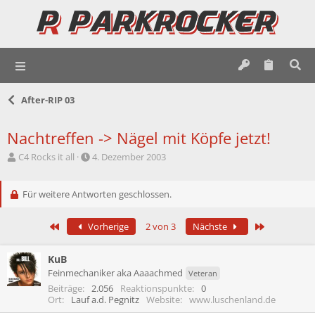
After-RIP 03
Nachtreffen -> Nägel mit Köpfe jetzt!
E
E
C4 Rocks it all
4. Dezember 2003
r
r
s
s
t
Für weitere Antworten geschlossen.
t
e
e
l
l
Erste
Letzte
Vorherige
2 von 3
Nächste
l
l
e
t
r
a
KuB
m
Feinmechaniker aka Aaaachmed
Veteran
Beiträge
2.056
Reaktionspunkte
0
Ort
Lauf a.d. Pegnitz
Website
www.luschenland.de