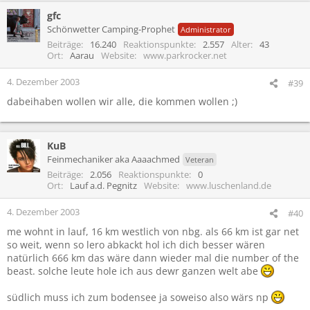
gfc
Schönwetter Camping-Prophet
Administrator
Beiträge
16.240
Reaktionspunkte
2.557
Alter
43
Ort
Aarau
Website
www.parkrocker.net
4. Dezember 2003
#39
dabeihaben wollen wir alle, die kommen wollen ;)
KuB
Feinmechaniker aka Aaaachmed
Veteran
Beiträge
2.056
Reaktionspunkte
0
Ort
Lauf a.d. Pegnitz
Website
www.luschenland.de
4. Dezember 2003
#40
me wohnt in lauf, 16 km westlich von nbg. als 66 km ist gar net
so weit, wenn so lero abkackt hol ich dich besser wären
natürlich 666 km das wäre dann wieder mal die number of the
beast. solche leute hole ich aus dewr ganzen welt abe
südlich muss ich zum bodensee ja soweiso also wärs np