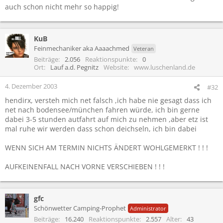
auch schon nicht mehr so happig!
KuB
Feinmechaniker aka Aaaachmed
Veteran
Beiträge
2.056
Reaktionspunkte
0
Ort
Lauf a.d. Pegnitz
Website
www.luschenland.de
4. Dezember 2003
#32
hendirx, versteh mich net falsch ,ich habe nie gesagt dass ich
net nach bodensee/münchen fahren würde, ich bin gerne
dabei 3-5 stunden autfahrt auf mich zu nehmen ,aber etz ist
mal ruhe wir werden dass schon deichseln, ich bin dabei
WENN SICH AM TERMIN NICHTS ÄNDERT WOHLGEMERKT ! ! !
AUFKEINENFALL NACH VORNE VERSCHIEBEN ! ! !
gfc
Schönwetter Camping-Prophet
Administrator
Beiträge
16.240
Reaktionspunkte
2.557
Alter
43