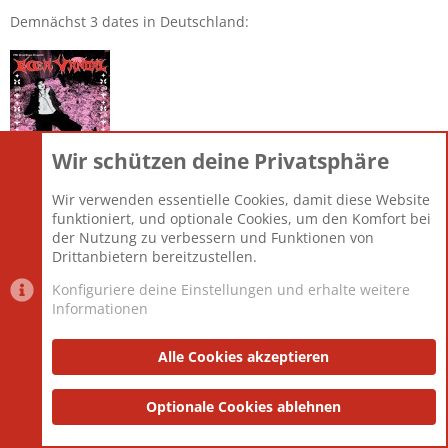
Demnächst 3 dates in Deutschland:
Wir schützen deine Privatsphäre
Wir verwenden essentielle Cookies, damit diese Website
Nachdem DreamHaus die Tour veranstaltet, hoffe ich auf ein
funktioniert, und optionale Cookies, um den Komfort bei
RiP Debüt in 2026.
der Nutzung zu verbessern und Funktionen von
Drittanbietern bereitzustellen.
Konfiguriere deine Einstellungen und erhalte weitere
vorsicht_bissig
Informationen
Parkrocker
Beiträge
1.568
Reaktionspunkte
1.582
Alter
55
Ort
Nürnberg
Alle Cookies akzeptieren
27. Juni 2025
#640
Optionale Cookies ablehnen
AUGN
Neuentdeckung des Monats für mich: