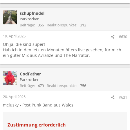
steil
schupfnudel
Parkrocker
Beiträge
356
Reaktionspunkte
312
Zustimmung erforderlich
19. April 2025
#630
An dieser Stelle befindet sich ein eingebetteter Inhalt eines
Oh ja, die sind super!
externen Anbieters (z. B. von YouTube oder Vimeo).
Hab ich in den letzten Monaten öfters live gesehen, für mich
ein guter Mix aus Avralize und The Narrator.
Um diesen eingebetteten Inhalt anzuzeigen, benötigen wir
deine Zustimmung zum Setzen von Drittanbieter-Cookies.
GodFather
Weitere Informationen findest du in der
Datenschutzerklärung
.
Parkrocker
Beiträge
479
Reaktionspunkte
756
Drittanbieter-Cookies akzeptieren
20. April 2025
#631
mclusky - Post Punk Band aus Wales
Zustimmung erforderlich