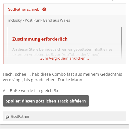
n
:
GodFather schrieb:
mclusky - Post Punk Band aus Wales
Zustimmung erforderlich
An dieser Stelle befindet sich ein eingebetteter Inhalt eines
externen Anbieters (z. B. von YouTube oder Vimeo).
Zum Vergrößern anklicken....
Um diesen eingebetteten Inhalt anzuzeigen, benötigen wir
deine Zustimmung zum Setzen von Drittanbieter-Cookies.
Hach, schee ... hab diese Combo fast aus meinem Gedächtnis
verdrängt, bis gerade eben. Danke Mann!
Weitere Informationen findest du in der
Datenschutzerklärung
.
Als Buße werde ich gleich 3x
Spoiler:
diesen göttlichen Track abfeiern
Drittanbieter-Cookies akzeptieren
GodFather
R
e
a