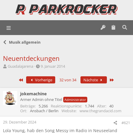
Musik allgemein
Neuentdeckungen
E
E
Guadalajarena
9. Januar 2014
r
r
s
s
Erste
Letzte
Vorherige
32 von 34
Nächste
t
t
e
e
l
l
jokemachine
l
l
Armer Admin ohne Titel
Administrator
e
t
Beiträge
5.266
Reaktionspunkte
1.744
Alter
40
r
a
Ort
Ansbach / Berlin
Website
www.thegrandacid.com
m
29. Dezember 2024
#621
Lola Young, hab den Song Messy im Radio in Neuseeland