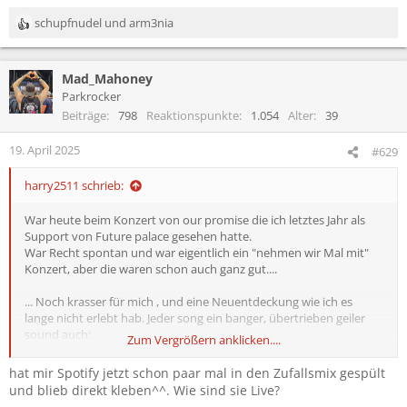
schupfnudel
und
arm3nia
R
e
a
Mad_Mahoney
k
t
Parkrocker
i
Beiträge
798
Reaktionspunkte
1.054
Alter
39
o
n
19. April 2025
#629
e
n
harry2511 schrieb:
:
War heute beim Konzert von our promise die ich letztes Jahr als
Support von Future palace gesehen hatte.
War Recht spontan und war eigentlich ein "nehmen wir Mal mit"
Konzert, aber die waren schon auch ganz gut....
... Noch krasser für mich , und eine Neuentdeckung wie ich es
lange nicht erlebt hab. Jeder song ein banger, übertrieben geiler
sound auch:
Zum Vergrößern anklicken....
Accvsed
hat mir Spotify jetzt schon paar mal in den Zufallsmix gespült
Irgendwas in Richtung Polaris, landmvrks und co aber wirklich
und blieb direkt kleben^^. Wie sind sie Live?
richtig, richtig gut. Album kommt im August. Ich denke die gehen