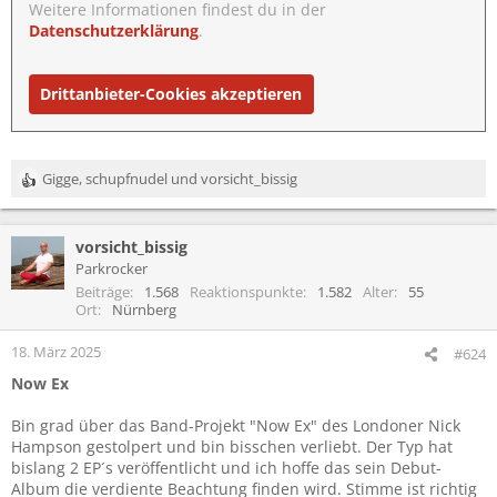
Weitere Informationen findest du in der
Datenschutzerklärung
.
Drittanbieter-Cookies akzeptieren
Gigge
,
schupfnudel
und
vorsicht_bissig
R
e
a
vorsicht_bissig
k
t
Parkrocker
i
Beiträge
1.568
Reaktionspunkte
1.582
Alter
55
o
Ort
Nürnberg
n
e
18. März 2025
#624
n
Now Ex
:
Bin grad über das Band-Projekt "Now Ex" des Londoner Nick
Hampson gestolpert und bin bisschen verliebt. Der Typ hat
bislang 2 EP´s veröffentlicht und ich hoffe das sein Debut-
Album die verdiente Beachtung finden wird. Stimme ist richtig