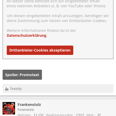
An dieser Stelle befindet sich ein eingebetteter Inhalt
eines externen Anbieters (z. B. von YouTube oder Vimeo).
Um diesen eingebetteten Inhalt anzuzeigen, benötigen wir
deine Zustimmung zum Setzen von Drittanbieter-Cookies.
Weitere Informationen findest du in der
Datenschutzerklärung
.
Drittanbieter-Cookies akzeptieren
Spoiler:
Promotext
Toxicity
R
e
a
Frankenstolz
k
t
Forenstolz
i
Beiträge
11.132
Reaktionspunkte
2.517
Alter
37