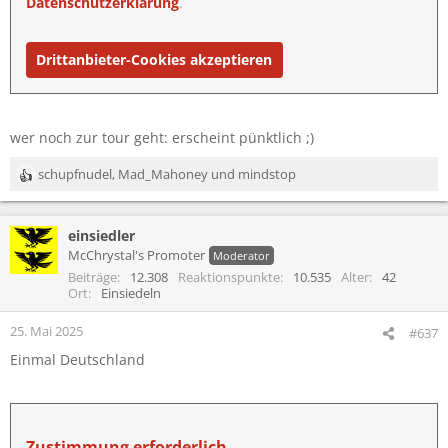
Datenschutzerklärung
.
Drittanbieter-Cookies akzeptieren
wer noch zur tour geht: erscheint pünktlich ;)
schupfnudel
,
Mad_Mahoney
und
mindstop
R
e
a
einsiedler
k
t
McChrystal's Promoter
Moderator
i
Beiträge
12.308
Reaktionspunkte
10.535
Alter
42
o
Ort
Einsiedeln
n
e
25. Mai 2025
#637
n
Einmal Deutschland
:
Zustimmung erforderlich