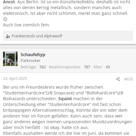
Ancst
. Aus Berlin. Ist so ein Künstlerkollektiv, deshalb ist nicht
alles von denen kernig metallisch, sondern manches auch
elektronisch. Ist aber nicht schlimm, merkt man ganz schnell.
😉
Auch live ziemlich fein.
Frankenstolz
und
Alphawolf
R
e
a
Schaufeltyp
k
t
Parkrocker
i
Beiträge
562
Reaktionspunkte
787
Alter
43
o
n
23. April 2025
#635
e
Bei uns im Freundeskreis wurde früher zwischen
n
"Studentenhardcore"(zB Snapcase) und "Bollohardcore"(zB
:
Biohazard) unterschieden.
Squint
machen in der
Unterscheidung eher "Studentenhardcore" mit fast schon
britpoppigem Alternativeeinschlag. Könnte der ein oder dem
anderen hier im Forum gefallen. Kann auch sein, dass wer
ganz anderes wegen meinen unpassenden Musikzuordnungen
über mich herfällt - ist okay, halte ich aus.
Ebenfalls aushalten werde ich die live im Juni, da kommen sie