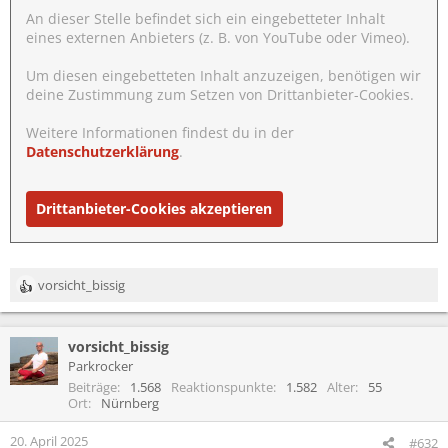
An dieser Stelle befindet sich ein eingebetteter Inhalt
eines externen Anbieters (z. B. von YouTube oder Vimeo).
Um diesen eingebetteten Inhalt anzuzeigen, benötigen wir
deine Zustimmung zum Setzen von Drittanbieter-Cookies.
Weitere Informationen findest du in der
Datenschutzerklärung
.
Drittanbieter-Cookies akzeptieren
vorsicht_bissig
R
e
a
vorsicht_bissig
k
t
Parkrocker
i
Beiträge
1.568
Reaktionspunkte
1.582
Alter
55
o
Ort
Nürnberg
n
e
20. April 2025
#632