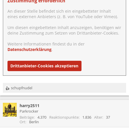
Zustimmung erforderlich
An dieser Stelle befindet sich ein eingebetteter Inhalt
eines externen Anbieters (z. B. von YouTube oder Vimeo).
Um diesen eingebetteten Inhalt anzuzeigen, benötigen wir
deine Zustimmung zum Setzen von Drittanbieter-Cookies.
Weitere Informationen findest du in der
Datenschutzerklärung
.
Drittanbieter-Cookies akzeptieren
schupfnudel
R
e
a
harry2511
k
t
Parkrocker
i
Beiträge
4.370
Reaktionspunkte
1.836
Alter
37
o
Ort
Berlin
n