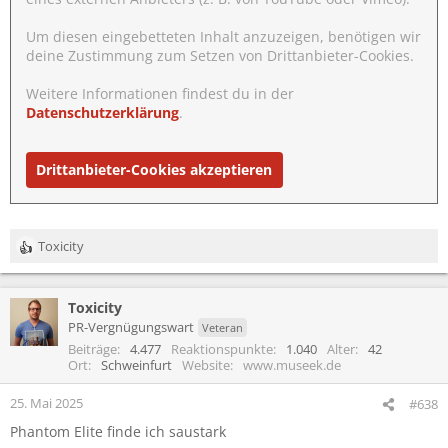
Um diesen eingebetteten Inhalt anzuzeigen, benötigen wir
deine Zustimmung zum Setzen von Drittanbieter-Cookies.
Weitere Informationen findest du in der
Datenschutzerklärung
.
Drittanbieter-Cookies akzeptieren
Toxicity
R
e
a
Toxicity
k
t
PR-Vergnügungswart
Veteran
i
Beiträge
4.477
Reaktionspunkte
1.040
Alter
42
o
Ort
Schweinfurt
Website
www.museek.de
n
e
25. Mai 2025
#638
n
Phantom Elite finde ich saustark
: