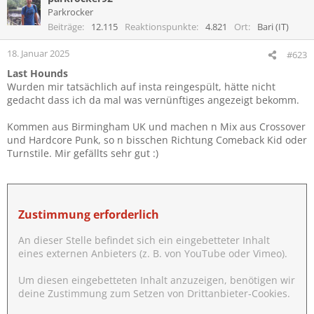
t
Parkrocker
i
Beiträge
12.115
Reaktionspunkte
4.821
Ort
Bari (IT)
o
n
18. Januar 2025
#623
e
Last Hounds
n
Wurden mir tatsächlich auf insta reingespült, hätte nicht
:
gedacht dass ich da mal was vernünftiges angezeigt bekomm.
Kommen aus Birmingham UK und machen n Mix aus Crossover
und Hardcore Punk, so n bisschen Richtung Comeback Kid oder
Turnstile. Mir gefällts sehr gut :)
Zustimmung erforderlich
An dieser Stelle befindet sich ein eingebetteter Inhalt
eines externen Anbieters (z. B. von YouTube oder Vimeo).
Um diesen eingebetteten Inhalt anzuzeigen, benötigen wir
deine Zustimmung zum Setzen von Drittanbieter-Cookies.