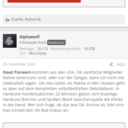
Charles_Robotnik
R
e
a
Alphawolf
k
t
Schnauzer-Andi
Moderator
i
Beiträge
10.112
Reaktionspunkte
10.378
o
Ort
Mos Eisley
n
e
29. Dezember 2024
#622
n
Dead Pioneers
kommen aus den USA. Ob sämtliche Mitglieder
:
Native Americans sind, oder nur der Sänger, kann ich nicht mit
Gewissheit sagen. Um das Leben als Native in den Staaten geht
es aber auf dem kompletten selbstbetitelten Debütalbum. In
Hardcore-handelsüblichen 22 Minuten geben sich knackige
Hardcore Brecher und Spoken Word Zwischenspiele die Klinke
in die Hand. Wer sich fragt, ob das was für ihn/sie ist, hört sich
mal schnell den Hit Bad Indian an.