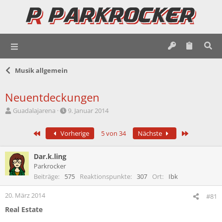
Musik allgemein
Neuentdeckungen
E
E
Guadalajarena
9. Januar 2014
r
r
s
s
Erste
Letzte
Vorherige
5 von 34
Nächste
t
t
e
e
l
l
Dar.k.ling
l
l
Parkrocker
e
t
Beiträge
575
Reaktionspunkte
307
Ort
Ibk
r
a
m
20. März 2014
#81
Real Estate