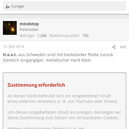
Cunego
R
e
a
mindstop
k
t
Parkrocker
i
Beiträge
1.268
Reaktionspunkte
730
o
n
12. Mai 2014
#89
e
H.e.a.t.
aus Schweden sind mit bockstarker Platte zurück.
n
Ziemlich eingängiger, melodischer Hard Rock:
:
Zustimmung erforderlich
An dieser Stelle befindet sich ein eingebetteter Inhalt
eines externen Anbieters (z. B. von YouTube oder Vimeo).
Um diesen eingebetteten Inhalt anzuzeigen, benötigen wir
deine Zustimmung zum Setzen von Drittanbieter-Cookies.
Weitere Informationen findest du in der