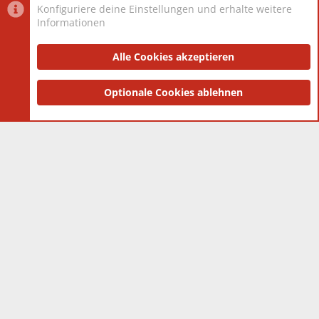
Konfiguriere deine Einstellungen und erhalte weitere
Informationen
Datenschutz-Einstellungen
PR Light
Deutsch [Du]
Nutzungsbedingungen
Alle Cookies akzeptieren
Datenschutzerklärung
Impressum
®
Community platform by XenForo
Optionale Cookies ablehnen
© 2010-2025 XenForo Ltd.
|
Style
and add-ons by ThemeHouse