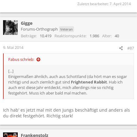
Zuletzt bearbeitet:
7. April 2014
Gigge
Forums-Orthograph
Veteran
Beiträge
10.419
Reaktionspunkte
1.986
Alter
40
9. Mai 2014
#87
Fabus schrieb:
[...]
Einigermaßen ähnlich, auch aus Schottland (da hört man es sogar
richtig) und auch ziemlich gut sind
Frightened Rabbit
. Hab ich
auch erst diese Jahr entdeckt, mich allerdings nie so richtig
festgehört. Muss ich aber bald mal machen.
Ich hab' es jetzt mal mit den Jungs beschäftigt und anders als
du direkt festgehört. Richtig stark!
Frankenstolz