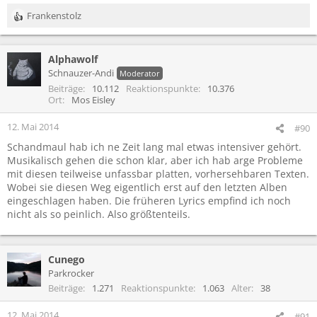
Frankenstolz
R
e
a
Alphawolf
k
t
Schnauzer-Andi
Moderator
i
Beiträge
10.112
Reaktionspunkte
10.376
o
Ort
Mos Eisley
n
e
12. Mai 2014
#90
n
Schandmaul hab ich ne Zeit lang mal etwas intensiver gehört.
:
Musikalisch gehen die schon klar, aber ich hab arge Probleme
mit diesen teilweise unfassbar platten, vorhersehbaren Texten.
Wobei sie diesen Weg eigentlich erst auf den letzten Alben
eingeschlagen haben. Die früheren Lyrics empfind ich noch
nicht als so peinlich. Also größtenteils.
Cunego
Parkrocker
Beiträge
1.271
Reaktionspunkte
1.063
Alter
38
12. Mai 2014
#91