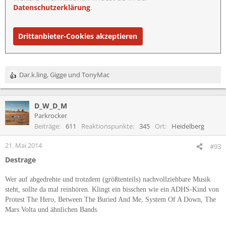
Datenschutzerklärung
.
Drittanbieter-Cookies akzeptieren
Dar.k.ling
,
Gigge
und
TonyMac
R
e
a
D_W_D_M
k
t
Parkrocker
i
Beiträge
611
Reaktionspunkte
345
Ort
Heidelberg
o
n
21. Mai 2014
#93
e
Destrage
n
:
Wer auf abgedrehte und trotzdem (größtenteils) nachvollziehbare Musik
steht, sollte da mal reinhören. Klingt ein bisschen wie ein ADHS-Kind von
Protest The Hero, Between The Buried And Me, System Of A Down, The
Mars Volta und ähnlichen Bands.