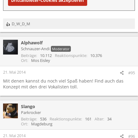
Drittanbieter-Cookies akzeptieren
D_W_D_M
R
e
a
Alphawolf
k
t
Schnauzer-Andi
Moderator
i
Beiträge
10.112
Reaktionspunkte
10.376
o
Ort
Mos Eisley
n
e
21. Mai 2014
#95
n
Mit denen kannst du noch viel Spaß haben! Find auch das
:
Konzept mit den drei Vokalisten toll.
Slango
Parkrocker
Beiträge
536
Reaktionspunkte
161
Alter
34
Ort
Magdeburg
21. Mai 2014
#96