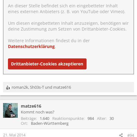
An dieser Stelle befindet sich ein eingebetteter Inhalt
eines externen Anbieters (z. B. von YouTube oder Vimeo).
Um diesen eingebetteten Inhalt anzuzeigen, benötigen wir
deine Zustimmung zum Setzen von Drittanbieter-Cookies.
Weitere Informationen findest du in der
Datenschutzerklärung
.
Drittanbieter-Cookies akzeptieren
roman2k
,
Sh03s-T
und
matze616
R
e
a
matze616
k
t
Kommt noch was?
i
Beiträge
1.640
Reaktionspunkte
984
Alter
30
o
Ort
Baden-Württemberg
n
e
21. Mai 2014
#94