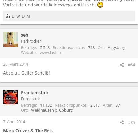
Vorfreude und wurde keineswegs enttäuscht
D_W_D_M
R
e
a
seb
k
t
Parkrocker
i
Beiträge
5.548
Reaktionspunkte
748
Ort
Augsburg
o
Website
www.last.fm
n
e
26. März 2014
#84
n
Absolut. Geiler Scheiß!
:
Frankenstolz
Forenstolz
Beiträge
11.132
Reaktionspunkte
2.517
Alter
37
Ort
Weidhausen b. Coburg
7. April 2014
#85
Mark Crozer & The Rels