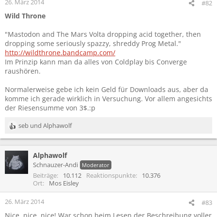
26. März 2014
#82
Wild Throne
"Mastodon and The Mars Volta dropping acid together, then
dropping some seriously spazzy, shreddy Prog Metal."
http://wildthrone.bandcamp.com/
Im Prinzip kann man da alles von Coldplay bis Converge
raushören.
Normalerweise gebe ich kein Geld für Downloads aus, aber da
komme ich gerade wirklich in Versuchung. Vor allem angesichts
der Riesensumme von 3$.:p
seb
und
Alphawolf
R
e
a
Alphawolf
k
t
Schnauzer-Andi
Moderator
i
Beiträge
10.112
Reaktionspunkte
10.376
o
Ort
Mos Eisley
n
e
26. März 2014
#83
n
Nice, nice, nice! War schon beim Lesen der Beschreibung voller
: