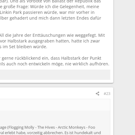
ar). Und als Vorbote von Ballast der Republik das
ne große Frage: Würde ich die Gelegenheit, meine
inkin Park passieren würde, war mir vorher in
selber gehadert und mich dann letzten Endes dafür
ll die Jahre der Enttäuschungen wie weggefegt. Mit
uvor Halbstark ausgegraben hatten, hatte ich zwar
 im Set bleiben würde.
r gerne rückblickend ein, dass Halbstark der Punkt
eils auch noch entwickeln möge, nie wirklich aufhören.
#23
age (Flogging Molly - The Hives - Arctic Monkeys - Foo
al erlebt habe, vorzeitig abbrechen. Es ist hundekalt und