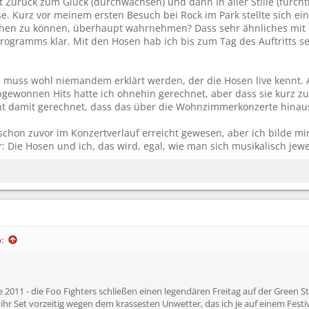
Zurück zum Glück (durchwachsen) und dann In aller Stille (furchtb
e. Kurz vor meinem ersten Besuch bei Rock im Park stellte sich ei
sehen zu können, überhaupt wahrnehmen? Dass sehr ähnliches mit L
programms klar. Mit den Hosen hab ich bis zum Tag des Auftritts 
 muss wohl niemandem erklärt werden, der die Hosen live kennt. A
ebgewonnen Hits hatte ich ohnehin gerechnet, aber dass sie kurz z
t damit gerechnet, dass das über die Wohnzimmerkonzerte hinaus
 schon zuvor im Konzertverlauf erreicht gewesen, aber ich bilde mi
: Die Hosen und ich, das wird, egal, wie man sich musikalisch jew
:
2011 - die Foo Fighters schließen einen legendären Freitag auf der Green St
hr Set vorzeitig wegen dem krassesten Unwetter, das ich je auf einem Festiv