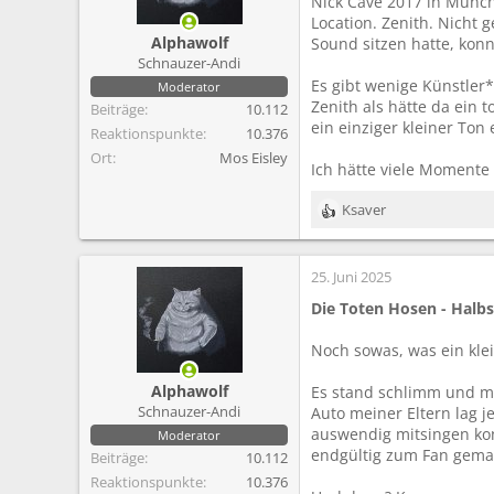
Nick Cave 2017 in Münch
m
Location. Zenith. Nicht
Alphawolf
Sound sitzen hatte, kon
Schnauzer-Andi
Es gibt wenige Künstler
Moderator
Zenith als hätte da ein 
Beiträge
10.112
ein einziger kleiner Ton
Reaktionspunkte
10.376
Ort
Mos Eisley
Ich hätte viele Momente
Ksaver
R
e
a
25. Juni 2025
k
t
Die Toten Hosen - Halb
i
o
Noch sowas, was ein kle
n
e
Alphawolf
Es stand schlimm und mi
n
Schnauzer-Andi
Auto meiner Eltern lag j
:
auswendig mitsingen kon
Moderator
endgültig zum Fan gema
Beiträge
10.112
Reaktionspunkte
10.376