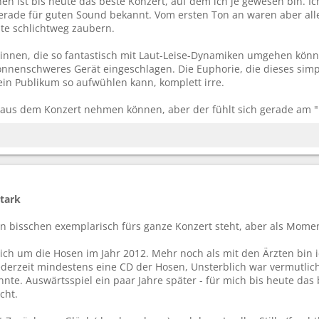
en ist bis heute das beste Konzert, auf dem ich je gewesen bin. I
 gerade für guten Sound bekannt. Vom ersten Ton an waren aber al
nte schlichtweg zaubern.
*innen, die so fantastisch mit Laut-Leise-Dynamiken umgehen kö
tonnenschweres Gerät eingeschlagen. Die Euphorie, die dieses simpl
 ein Publikum so aufwühlen kann, komplett irre.
 aus dem Konzert nehmen können, aber der fühlt sich gerade am "
stark
in bisschen exemplarisch fürs ganze Konzert steht, aber als Momen
ch um die Hosen im Jahr 2012. Mehr noch als mit den Ärzten bin
ederzeit mindestens eine CD der Hosen, Unsterblich war vermutlich
nte. Auswärtsspiel ein paar Jahre später - für mich bis heute da
cht.