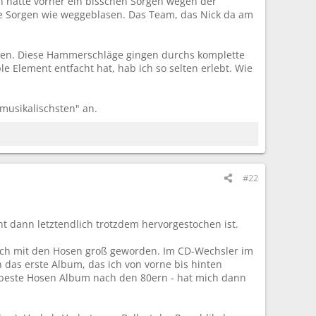
ch hatte vorher ein bisschen Sorgen wegen der
le Sorgen wie weggeblasen. Das Team, das Nick da am
nnen. Diese Hammerschläge gingen durchs komplette
e Element entfacht hat, hab ich so selten erlebt. Wie
musikalischsten" an.
#22
t dann letztendlich trotzdem hervorgestochen ist.
 ich mit den Hosen groß geworden. Im CD-Wechsler im
 das erste Album, das ich von vorne bis hinten
s beste Hosen Album nach den 80ern - hat mich dann