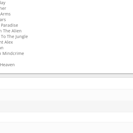
day
cher
n Arms
ars
e Paradise
th The Alien
 To The Jungle
t Alex
an
n Mindcrime
 Heaven