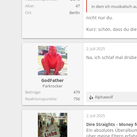
Alter
47
in dem ich musikalisch 
Ort
Berlin
nicht nur du.
Kurz: schön, dass du die 
2. Juli 2025
Na, ich schlaf mal drübe
GodFather
Parkrocker
Beiträge
479
Alphawolf
Reaktionspunkte
756
R
e
a
2. Juli 2025
k
t
Dire Straights - Money 
i
Ein absolutes Überalbum
o
über meine Eltern erfah