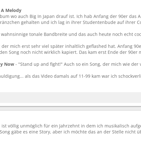
e A Melody
bum wo auch Big In Japan drauf ist. Ich hab Anfang der 90er das A
änzchen gehalten und ich lag in ihrer Studentenbude auf ihrer 
e wahnsinnige tonale Bandbreite und das auch heute noch echt coo
 der mich erst sehr viel später inhaltlich geflashed hat. Anfang 90
den Song noch nicht wirklich kapiert. Das kam erst Ende der 90e
my Now
- "Stand up and fight!" Auch so ein Song, der mich wie der v
huldigung... als das Video damals auf 11-99 kam war ich schockverlie
ist völlig unmöglich für ein Jahrzehnt in dem ich musikalisch auf
ong gäbe es eine Story, aber ich möchte das an der Stelle nicht ü