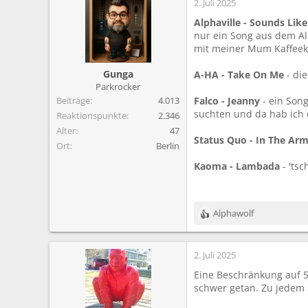
2. Juli 2025
k
t
Alphaville - Sounds Lik
i
nur ein Song aus dem Al
o
mit meiner Mum Kaffeekr
n
e
Gunga
A-HA - Take On Me
- di
n
Parkrocker
:
Beiträge
4.013
Falco - Jeanny
- ein Song
suchten und da hab ich 
Reaktionspunkte
2.346
Alter
47
Status Quo - In The Ar
Ort
Berlin
Kaoma - Lambada
- 'tsc
Alphawolf
R
e
a
2. Juli 2025
k
t
Eine Beschränkung auf 5 
i
schwer getan. Zu jedem S
o
n