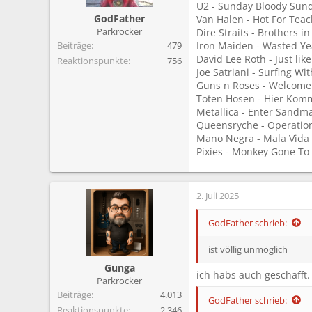
U2 - Sunday Bloody Sun
e
GodFather
Van Halen - Hot For Tea
n
Parkrocker
Dire Straits - Brothers i
:
Beiträge
479
Iron Maiden - Wasted Ye
David Lee Roth - Just lik
Reaktionspunkte
756
Joe Satriani - Surfing Wi
Guns n Roses - Welcome
Toten Hosen - Hier Komm
Metallica - Enter Sandm
Queensryche - Operatio
Mano Negra - Mala Vida
Pixies - Monkey Gone To
2. Juli 2025
GodFather schrieb:
ist völlig unmöglich
Gunga
ich habs auch geschafft.
Parkrocker
Beiträge
4.013
GodFather schrieb:
Reaktionspunkte
2.346