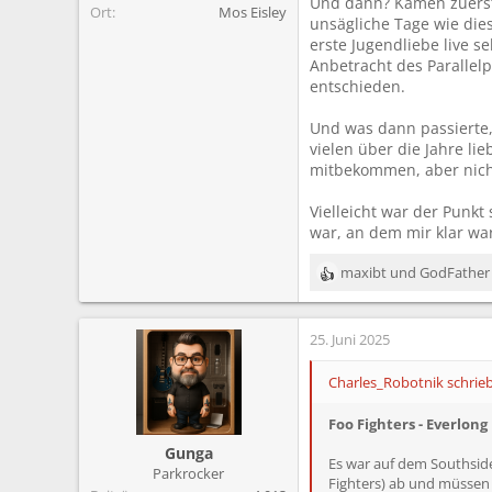
Und dann? Kamen zuerst 
Ort
Mos Eisley
unsägliche Tage wie dies
erste Jugendliebe live 
Anbetracht des Parallel
entschieden.
Und was dann passierte,
vielen über die Jahre li
mitbekommen, aber nich
Vielleicht war der Punkt
war, an dem mir klar war
maxibt
und
GodFather
R
e
a
25. Juni 2025
k
t
i
Charles_Robotnik schrieb
o
n
Foo Fighters - Everlong
e
Gunga
n
Es war auf dem Southside 
Parkrocker
:
Fighters) ab und müssen i