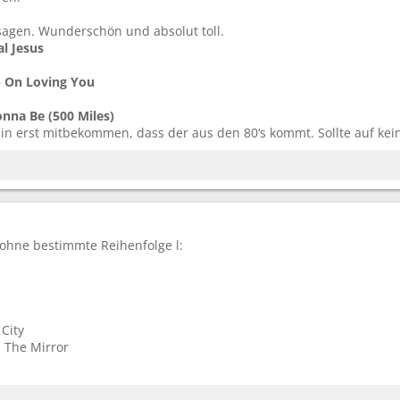
 sagen. Wunderschön und absolut toll.
l Jesus
 On Loving You
onna Be (500 Miles)
n erst mitbekommen, dass der aus den 80‘s kommt. Sollte auf keine
ohne bestimmte Reihenfolge l:
City
n The Mirror