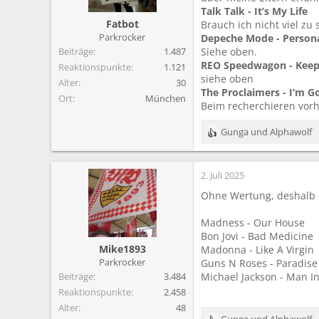
n
Talk Talk - It’s My Life
e
Fatbot
Brauch ich nicht viel zu
n
Parkrocker
Depeche Mode - Persona
:
Beiträge
1.487
Siehe oben.
REO Speedwagon - Keep
Reaktionspunkte
1.121
siehe oben
Alter
30
The Proclaimers - I‘m G
Ort
München
Beim recherchieren vorhi
Gunga
und
Alphawolf
R
e
a
2. Juli 2025
k
t
Ohne Wertung, deshalb 
i
o
Madness - Our House
n
Bon Jovi - Bad Medicine
e
Mike1893
Madonna - Like A Virgin
n
Parkrocker
Guns N Roses - Paradise 
:
Beiträge
3.484
Michael Jackson - Man I
Reaktionspunkte
2.458
Alter
48
Gunga
und
Alphawolf