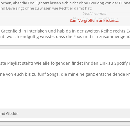
 Knochen, aber die Foo Fighters lassen sich nicht ohne Everlong von der Büh
nd Dave singt ohne zu wissen wie Recht er damit hat:
"And I wonder
When I sing along with you
Zum Vergrößern anklicken....
If everything could ever feel this real foreve
If anything could ever be this good again"
m Greenfield in Interlaken und hab da in der zweiten Reihe rechts
t, wo ich endgültig wusste, dass die Foos und ich zusammengehöre
erste Playlist steht! Wie alle folgenden findet ihr den Link zu Spotif
erne von euch bis zu fünf Songs, die mir eine ganz entscheidende 
und
Gledde