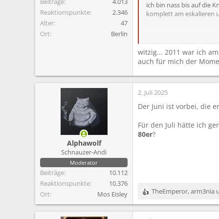
Beiträge
4.013
ich bin nass bis auf die
Reaktionspunkte
2.346
komplett am eskalieren u
Alter
47
Ort
Berlin
witzig... 2011 war ich a
auch für mich der Momen
2. Juli 2025
Der Juni ist vorbei, die 
Für den Juli hätte ich g
80er
?
Alphawolf
Schnauzer-Andi
Moderator
Beiträge
10.112
Reaktionspunkte
10.376
TheEmperor
,
arm3nia
Ort
Mos Eisley
R
e
a