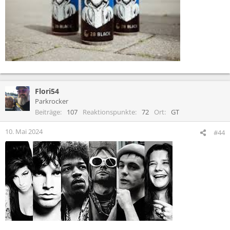
Flori54
Parkrocker
Beiträge
107
Reaktionspunkte
72
Ort
GT
10. Mai 2024
#44