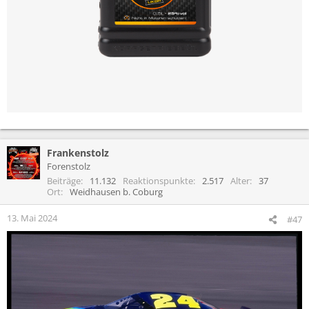
Frankenstolz
Forenstolz
Beiträge
11.132
Reaktionspunkte
2.517
Alter
37
Ort
Weidhausen b. Coburg
13. Mai 2024
#47