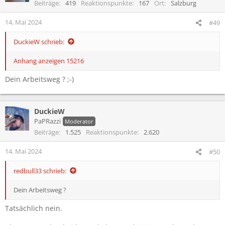
i
Beiträge
419
Reaktionspunkte
167
Ort
Salzburg
o
n
14. Mai 2024
#49
e
n
DuckieW schrieb:
:
Anhang anzeigen 15216
Dein Arbeitsweg ? ;-)
DuckieW
PaPRazzi
Moderator
Beiträge
1.525
Reaktionspunkte
2.620
14. Mai 2024
#50
redbull33 schrieb:
Dein Arbeitsweg ?
Tatsächlich nein.