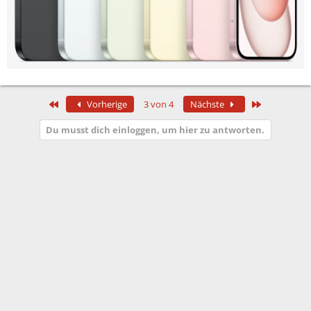
Erste
Letzte
Vorherige
3 von 4
Nächste
Du musst dich einloggen, um hier zu antworten.