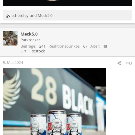
schetefey
und
Meck5.0
R
e
a
Meck5.0
k
t
Parkrocker
i
Beiträge
241
Reaktionspunkte
67
Alter
48
o
Ort
Rostock
n
e
9. Mai 2024
#43
n
: