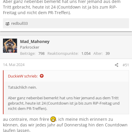
Aber ganz nebenbei bemerkt hat uns hier jemand aus dem
Tritt gebracht, heute ist 24 (Countdown ist ja bis zum RiP-
Freitag und nicht dem PR-Treffen).
redbull33
R
e
a
Mad_Mahoney
k
t
Parkrocker
i
Beiträge
798
Reaktionspunkte
1.054
Alter
39
o
n
14. Mai 2024
#51
e
n
DuckieW schrieb:
:
Tatsächlich nein.
Aber ganz nebenbei bemerkt hat uns hier jemand aus dem Tritt
gebracht, heute ist 24 (Countdown ist ja bis zum RiP-Freitag und
nicht dem PR-Treffen).
au contraire, mon frère
, ich meine mich erinnern zu
können, das wir jedes Jahr auf Donnerstag hin den Countdown
laufen lassen.