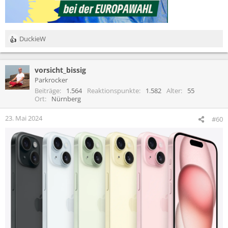
DuckieW
R
e
a
vorsicht_bissig
k
t
Parkrocker
i
Beiträge
1.564
Reaktionspunkte
1.582
Alter
55
o
Ort
Nürnberg
n
e
23. Mai 2024
#60
n
: