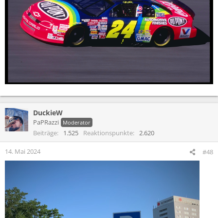
DuckieW
PaPRazzi
Moderator
Beiträge
1.525
Reaktionspunkte
2.620
14. Mai 2024
#48