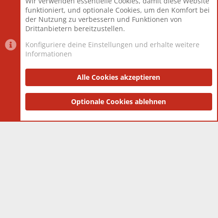
Wir verwenden essentielle Cookies, damit diese Website
Mitglieder
12.425
funktioniert, und optionale Cookies, um den Komfort bei
Neuestes Mitglied
Toddster85
der Nutzung zu verbessern und Funktionen von
Drittanbietern bereitzustellen.
Konfiguriere deine Einstellungen und erhalte weitere
Informationen
Datenschutz-Einstellungen
PR Light
Deutsch [Du]
Nutzungsbedingungen
Alle Cookies akzeptieren
Datenschutzerklärung
Impressum
®
Community platform by XenForo
Optionale Cookies ablehnen
© 2010-2025 XenForo Ltd.
|
Style
and add-ons by ThemeHouse