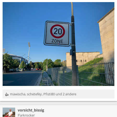
mawischa
,
schetefey
,
Pfisti80
und 2 andere
R
e
a
vorsicht_bissig
k
t
Parkrocker