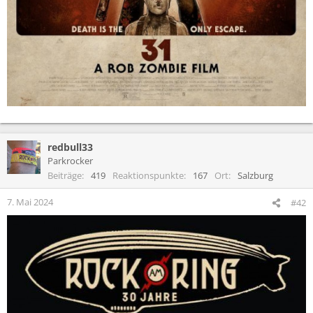
redbull33
Parkrocker
Beiträge
419
Reaktionspunkte
167
Ort
Salzburg
7. Mai 2024
#42