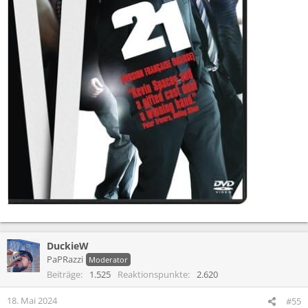
DuckieW
PaPRazzi
Moderator
Beiträge
1.525
Reaktionspunkte
2.620
18. Mai 2024
#55