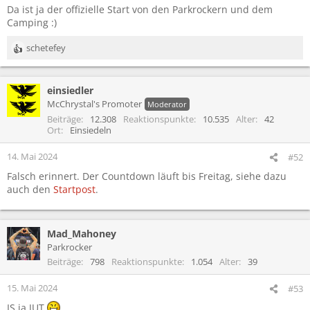
Da ist ja der offizielle Start von den Parkrockern und dem
Camping :)
schetefey
R
e
a
einsiedler
k
t
McChrystal's Promoter
Moderator
i
Beiträge
12.308
Reaktionspunkte
10.535
Alter
42
o
Ort
Einsiedeln
n
e
14. Mai 2024
#52
n
Falsch erinnert. Der Countdown läuft bis Freitag, siehe dazu
:
auch den
Startpost
.
Mad_Mahoney
Parkrocker
Beiträge
798
Reaktionspunkte
1.054
Alter
39
15. Mai 2024
#53
IS ja JUT
.