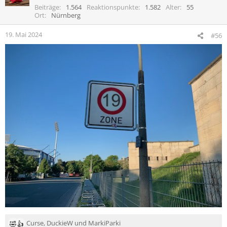
i
Beiträge
1.564
Reaktionspunkte
1.582
Alter
55
o
Ort
Nürnberg
n
e
19. Mai 2024
#56
n
:
Curse
,
DuckieW
und
MarkiParki
R