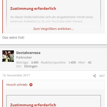
Zustimmung erforderlich
An dieser Stelle befindet sich ein eingebetteter Inhalt eines
externen Anbieters (z. B. von YouTube oder Vimeo).
Zum Vergrößern anklicken....
Um diesen eingebetteten Inhalt anzuzeigen, benötigen wir
deine Zustimmung zum Setzen von Drittanbieter-Cookies.
Das wäre hot!
Weitere Informationen findest du in der
Datenschutzerklärung
.
Doctahcerveza
Parkrocker
Drittanbieter-Cookies akzeptieren
Beiträge
3.495
Reaktionspunkte
1.459
Alter
43
Ort
Ditzingen
16. November 2017
#67
Hooch schrieb:
Zustimmung erforderlich
An dieser Stelle befindet sich ein eingebetteter Inhalt eines
externen Anbieters (z. B. von YouTube oder Vimeo).
Zustimmung erforderlich