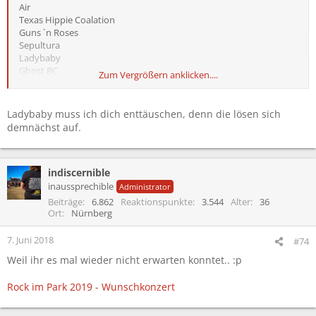
Air
Texas Hippie Coalation
Guns ´n Roses
Sepultura
Ladybaby
Ghost BC
Zum Vergrößern anklicken....
Haggard
Sodom
Testament
Ladybaby muss ich dich enttäuschen, denn die lösen sich
Dropkick Murphis
demnächst auf.
indiscernible
inaussprechible
Administrator
Beiträge
6.862
Reaktionspunkte
3.544
Alter
36
Ort
Nürnberg
7. Juni 2018
#74
Weil ihr es mal wieder nicht erwarten konntet.. :p
Rock im Park 2019 - Wunschkonzert