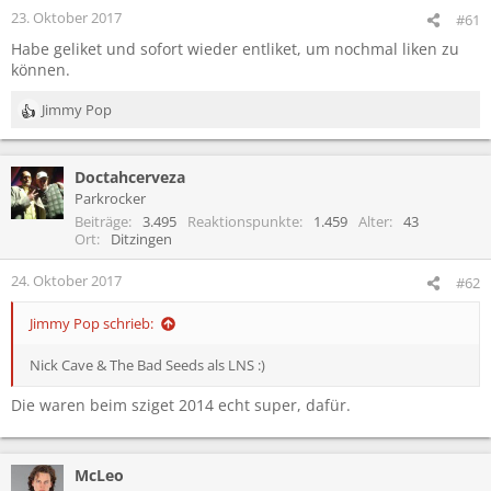
23. Oktober 2017
#61
Habe geliket und sofort wieder entliket, um nochmal liken zu
können.
Jimmy Pop
R
e
a
Doctahcerveza
k
t
Parkrocker
i
Beiträge
3.495
Reaktionspunkte
1.459
Alter
43
o
Ort
Ditzingen
n
e
24. Oktober 2017
#62
n
:
Jimmy Pop schrieb:
Nick Cave & The Bad Seeds als LNS :)
Die waren beim sziget 2014 echt super, dafür.
McLeo