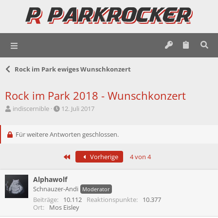
Rock im Park ewiges Wunschkonzert
Rock im Park 2018 - Wunschkonzert
E
E
indiscernible
12. Juli 2017
r
r
s
s
t
Für weitere Antworten geschlossen.
t
e
e
l
l
Erste
Vorherige
4 von 4
l
l
e
t
r
a
Alphawolf
m
Schnauzer-Andi
Moderator
Beiträge
10.112
Reaktionspunkte
10.377
Ort
Mos Eisley