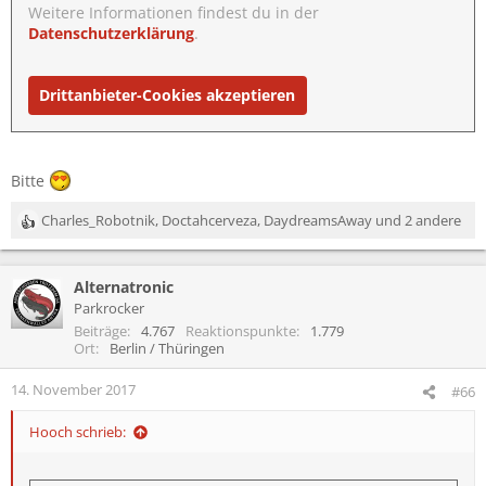
Weitere Informationen findest du in der
Datenschutzerklärung
.
Drittanbieter-Cookies akzeptieren
Bitte
Charles_Robotnik
,
Doctahcerveza
,
DaydreamsAway
und 2 andere
R
e
a
Alternatronic
k
t
Parkrocker
i
Beiträge
4.767
Reaktionspunkte
1.779
o
Ort
Berlin / Thüringen
n
e
14. November 2017
#66
n
:
Hooch schrieb: