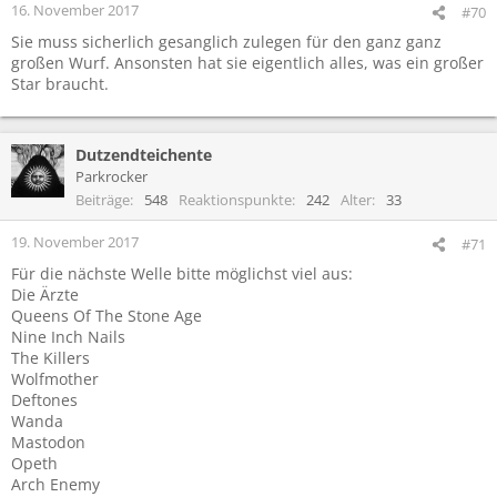
e
16. November 2017
#70
n
Sie muss sicherlich gesanglich zulegen für den ganz ganz
:
großen Wurf. Ansonsten hat sie eigentlich alles, was ein großer
Bitte
Star braucht.
Dutzendteichente
Parkrocker
Beiträge
548
Reaktionspunkte
242
Alter
33
19. November 2017
#71
Für die nächste Welle bitte möglichst viel aus:
Die Ärzte
Queens Of The Stone Age
Nine Inch Nails
The Killers
Wolfmother
Deftones
Wanda
Mastodon
Opeth
Arch Enemy