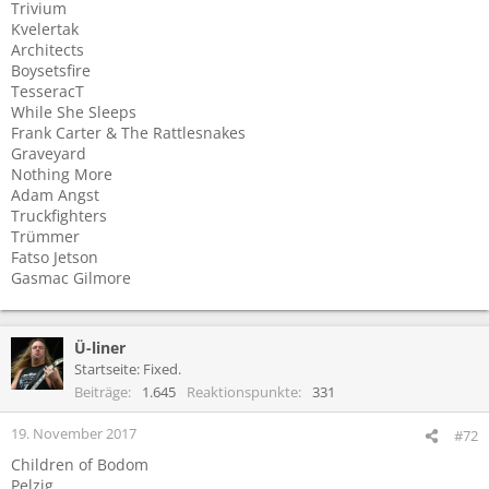
Trivium
Kvelertak
Architects
Boysetsfire
TesseracT
While She Sleeps
Frank Carter & The Rattlesnakes
Graveyard
Nothing More
Adam Angst
Truckfighters
Trümmer
Fatso Jetson
Gasmac Gilmore
Ü-liner
Startseite: Fixed.
Beiträge
1.645
Reaktionspunkte
331
19. November 2017
#72
Children of Bodom
Pelzig