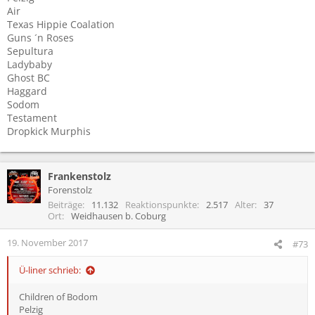
Air
Texas Hippie Coalation
Guns ´n Roses
Sepultura
Ladybaby
Ghost BC
Haggard
Sodom
Testament
Dropkick Murphis
Frankenstolz
Forenstolz
Beiträge
11.132
Reaktionspunkte
2.517
Alter
37
Ort
Weidhausen b. Coburg
19. November 2017
#73
Ü-liner schrieb:
Children of Bodom
Pelzig