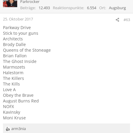
Parkrocker
Beiträge
12.493
Reaktionspunkte
6.554
Ort
Augsburg
25. Oktober 2017
#63
Parkway Drive
Stick to your guns
Architects
Brody Dalle
Queens of the Stoneage
Brian Fallon
The Ghost Inside
Marmozets
Halestorm
The Killers
The Kills
Love A
Obey the Brave
August Burns Red
NOFX
Kavinsky
Moni Kruse
arm3nia
R