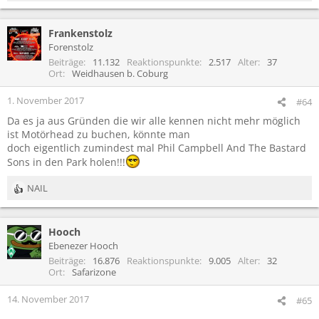
e
a
Frankenstolz
k
t
Forenstolz
i
Beiträge
11.132
Reaktionspunkte
2.517
Alter
37
o
Ort
Weidhausen b. Coburg
n
e
1. November 2017
#64
n
Da es ja aus Gründen die wir alle kennen nicht mehr möglich
:
ist Motörhead zu buchen, könnte man
doch eigentlich zumindest mal Phil Campbell And The Bastard
Sons in den Park holen!!!
NAIL
R
e
a
Hooch
k
t
Ebenezer Hooch
i
Beiträge
16.876
Reaktionspunkte
9.005
Alter
32
o
Ort
Safarizone
n
e
14. November 2017
#65
n