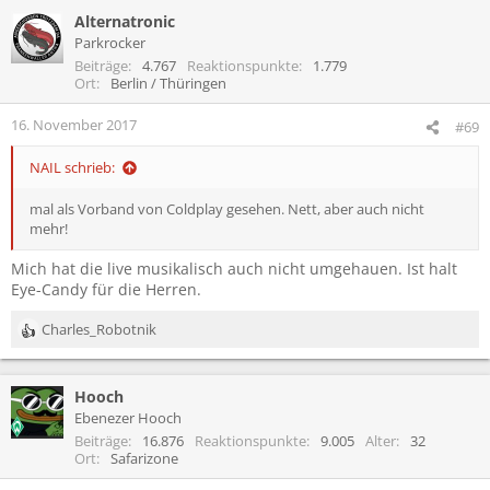
Alternatronic
Weitere Informationen findest du in der
Parkrocker
Drittanbieter-Cookies akzeptieren
Datenschutzerklärung
.
Beiträge
4.767
Reaktionspunkte
1.779
Ort
Berlin / Thüringen
Drittanbieter-Cookies akzeptieren
16. November 2017
#69
Bitte
NAIL schrieb:
mal als Vorband von Coldplay gesehen. Nett, aber auch nicht
mehr!
Zustimmung erforderlich
Mich hat die live musikalisch auch nicht umgehauen. Ist halt
An dieser Stelle befindet sich ein eingebetteter Inhalt eines
Eye-Candy für die Herren.
externen Anbieters (z. B. von YouTube oder Vimeo).
Charles_Robotnik
R
Um diesen eingebetteten Inhalt anzuzeigen, benötigen wir
e
deine Zustimmung zum Setzen von Drittanbieter-Cookies.
a
Hooch
k
Weitere Informationen findest du in der
t
Ebenezer Hooch
Datenschutzerklärung
.
i
Beiträge
16.876
Reaktionspunkte
9.005
Alter
32
o
Ort
Safarizone
n
Drittanbieter-Cookies akzeptieren