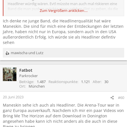
Headliner würdig wären. Evtl müsste man auch mal riskieren eine
Band die man pushen möchte einen solchen Slot zu geben, da die
Zum Vergrößern anklicken....
Headliner der letzten Jahre doch meist Bands sind/waren, die
schon etwas in die Jahre gekommen sind.
Ich denke ne junge Band, die Headlinerqualität hat wäre
Maneskin. Die sind für mich eine der Entdeckungen der letzten
Jahre, haben nicht nur in Europa, sondern auch in den USA
außerordentlich Erfolg. Ich würde sie als Headliner defintiv
sehen
mawischa
und
Lutz
R
e
a
Fatbot
k
t
Parkrocker
i
Beiträge
1.487
Reaktionspunkte
1.121
Alter
30
o
Ort
München
n
e
20. Juni 2023
#60
n
Maneskin sehe ich auch als Headliner. Die Arena-Tour war in
:
ganz Europa ausverkauft. Nachdem ich mir ein paar Videos von
Bring Me The Horizon auf dem Download in Donington
angesehen habe kann ich nicht anders als die auch in diese
Riege zu bringen.