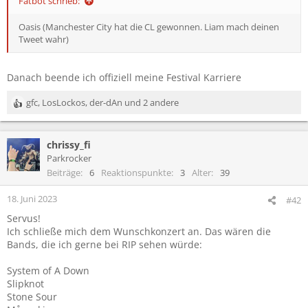
Fatbot schrieb:
Oasis (Manchester City hat die CL gewonnen. Liam mach deinen
Tweet wahr)
Danach beende ich offiziell meine Festival Karriere
gfc
,
LosLockos
,
der-dAn
und 2 andere
R
e
a
chrissy_fi
k
t
Parkrocker
i
Beiträge
6
Reaktionspunkte
3
Alter
39
o
n
18. Juni 2023
#42
e
Servus!
n
Ich schließe mich dem Wunschkonzert an. Das wären die
:
Bands, die ich gerne bei RIP sehen würde:
System of A Down
Slipknot
Stone Sour