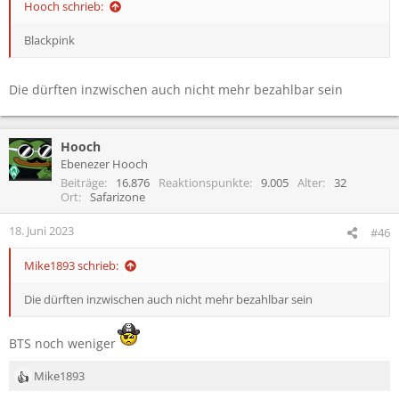
Hooch schrieb:
Blackpink
Die dürften inzwischen auch nicht mehr bezahlbar sein
Hooch
Ebenezer Hooch
Beiträge
16.876
Reaktionspunkte
9.005
Alter
32
Ort
Safarizone
18. Juni 2023
#46
Mike1893 schrieb:
Die dürften inzwischen auch nicht mehr bezahlbar sein
BTS noch weniger
Mike1893
R
e