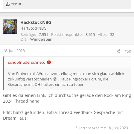
tim.sti
R
e
a
HackstockNBG
k
t
HartStockNBG
i
Beiträge
7.951
Reaktionspunkte
3.615
Alter
32
o
Ort
Wendelstein
n
e
18. Juni 2023
#50
n
:
schupfnudel schrieb:
Von Eminem als Wunschvorstellung muss man sich glaub wirklich
zukünftig verabschieden 😢 ... laut Ringrocker Forum, die
Gespräche mit DH hatten, einfach zu teuer.
Gibt es da einen Link, ich durchsuche gerade den Rock am Ring
2024 Thread haha
Edit: hab’s gefunden. Extra Thread Feedback Gespräche mit
DreamHaus
Zuletzt bearbeitet:
18. Juni 2023