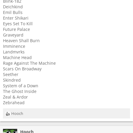
Blink-182
Deichkind
Emil Bulls
Enter Shikari
Eyes Set To Kill
Future Palace
Graveyard
Heaven Shall Burn
Imminence
Landmvrks
Machine Head
Rage Against The Machine
Scars On Broadway
Seether
Skindred
System of a Down
The Ghost Inside
Zeal & Ardor
Zebrahead
Hooch
R
e
a
Hooch
k