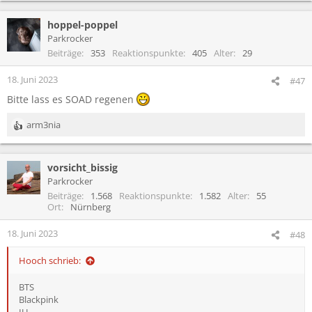
a
hoppel-poppel
k
t
Parkrocker
i
Beiträge
353
Reaktionspunkte
405
Alter
29
o
n
18. Juni 2023
#47
e
Bitte lass es SOAD regenen
n
:
arm3nia
R
e
a
vorsicht_bissig
k
t
Parkrocker
i
Beiträge
1.568
Reaktionspunkte
1.582
Alter
55
o
Ort
Nürnberg
n
e
18. Juni 2023
#48
n
:
Hooch schrieb:
BTS
Blackpink
IU