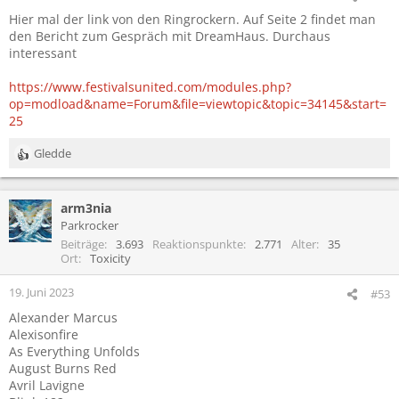
Hier mal der link von den Ringrockern. Auf Seite 2 findet man
den Bericht zum Gespräch mit DreamHaus. Durchaus
interessant
https://www.festivalsunited.com/modules.php?
op=modload&name=Forum&file=viewtopic&topic=34145&start=
25
Gledde
R
e
a
arm3nia
k
t
Parkrocker
i
Beiträge
3.693
Reaktionspunkte
2.771
Alter
35
o
Ort
Toxicity
n
e
19. Juni 2023
#53
n
Alexander Marcus
:
Alexisonfire
As Everything Unfolds
August Burns Red
Avril Lavigne