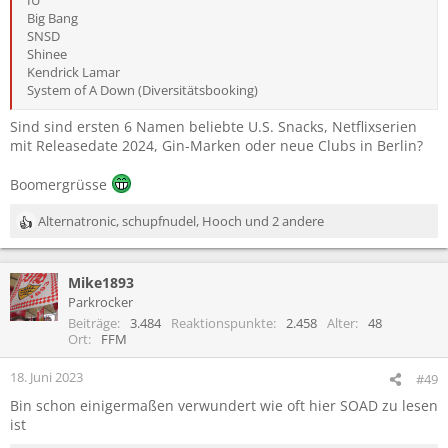
Big Bang
SNSD
Shinee
Kendrick Lamar
System of A Down (Diversitätsbooking)
Sind sind ersten 6 Namen beliebte U.S. Snacks, Netflixserien
mit Releasedate 2024, Gin-Marken oder neue Clubs in Berlin?
Boomergrüsse
Alternatronic
,
schupfnudel
,
Hooch
und 2 andere
R
e
a
Mike1893
k
t
Parkrocker
i
Beiträge
3.484
Reaktionspunkte
2.458
Alter
48
o
Ort
FFM
n
e
18. Juni 2023
#49
n
Bin schon einigermaßen verwundert wie oft hier SOAD zu lesen
:
ist