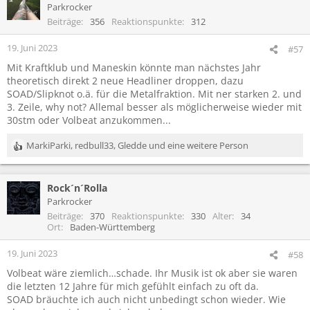
t
Parkrocker
i
Beiträge
356
Reaktionspunkte
312
o
n
19. Juni 2023
#57
e
Mit Kraftklub und Maneskin könnte man nächstes Jahr
n
theoretisch direkt 2 neue Headliner droppen, dazu
:
SOAD/Slipknot o.ä. für die Metalfraktion. Mit ner starken 2. und
3. Zeile, why not? Allemal besser als möglicherweise wieder mit
30stm oder Volbeat anzukommen...
MarkiParki
,
redbull33
,
Gledde
und eine weitere Person
R
e
a
Rock´n´Rolla
k
t
Parkrocker
i
Beiträge
370
Reaktionspunkte
330
Alter
34
o
Ort
Baden-Württemberg
n
e
19. Juni 2023
#58
n
Volbeat wäre ziemlich…schade. Ihr Musik ist ok aber sie waren
:
die letzten 12 Jahre für mich gefühlt einfach zu oft da.
SOAD bräuchte ich auch nicht unbedingt schon wieder. Wie