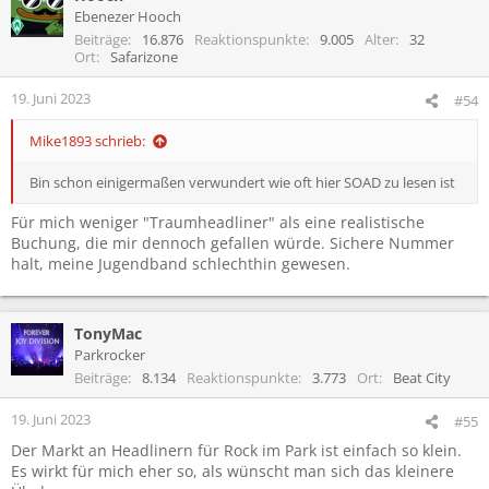
t
Ebenezer Hooch
i
Beiträge
16.876
Reaktionspunkte
9.005
Alter
32
o
Ort
Safarizone
n
e
19. Juni 2023
#54
n
:
Mike1893 schrieb:
Bin schon einigermaßen verwundert wie oft hier SOAD zu lesen ist
Für mich weniger "Traumheadliner" als eine realistische
Buchung, die mir dennoch gefallen würde. Sichere Nummer
halt, meine Jugendband schlechthin gewesen.
TonyMac
Parkrocker
Beiträge
8.134
Reaktionspunkte
3.773
Ort
Beat City
19. Juni 2023
#55
Der Markt an Headlinern für Rock im Park ist einfach so klein.
Es wirkt für mich eher so, als wünscht man sich das kleinere