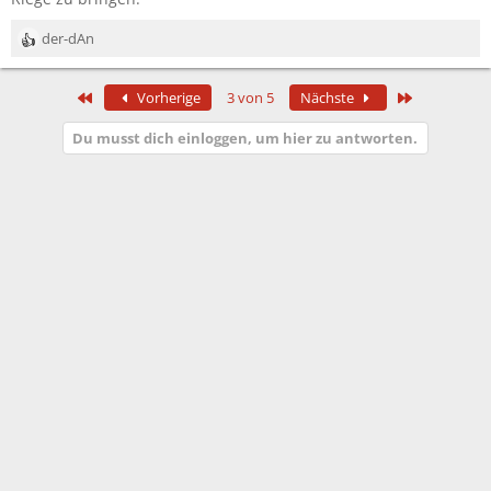
der-dAn
R
e
a
Erste
Letzte
Vorherige
3 von 5
Nächste
k
t
Du musst dich einloggen, um hier zu antworten.
i
o
n
e
n
: