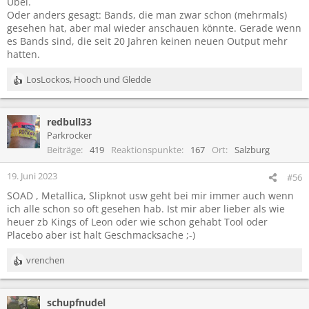
Übel.
Oder anders gesagt: Bands, die man zwar schon (mehrmals)
gesehen hat, aber mal wieder anschauen könnte. Gerade wenn
es Bands sind, die seit 20 Jahren keinen neuen Output mehr
hatten.
LosLockos
,
Hooch
und
Gledde
R
e
a
redbull33
k
t
Parkrocker
i
Beiträge
419
Reaktionspunkte
167
Ort
Salzburg
o
n
19. Juni 2023
#56
e
SOAD , Metallica, Slipknot usw geht bei mir immer auch wenn
n
ich alle schon so oft gesehen hab. Ist mir aber lieber als wie
:
heuer zb Kings of Leon oder wie schon gehabt Tool oder
Placebo aber ist halt Geschmacksache ;-)
vrenchen
R
e
a
schupfnudel
k