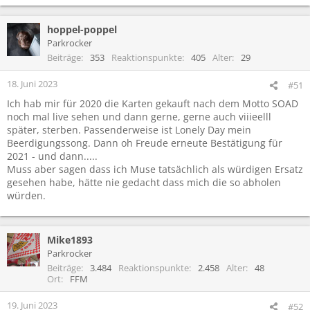
hoppel-poppel
Parkrocker
Beiträge
353
Reaktionspunkte
405
Alter
29
18. Juni 2023
#51
Ich hab mir für 2020 die Karten gekauft nach dem Motto SOAD
noch mal live sehen und dann gerne, gerne auch viiieelll
später, sterben. Passenderweise ist Lonely Day mein
Beerdigungssong. Dann oh Freude erneute Bestätigung für
2021 - und dann.....
Muss aber sagen dass ich Muse tatsächlich als würdigen Ersatz
gesehen habe, hätte nie gedacht dass mich die so abholen
würden.
Mike1893
Parkrocker
Beiträge
3.484
Reaktionspunkte
2.458
Alter
48
Ort
FFM
19. Juni 2023
#52