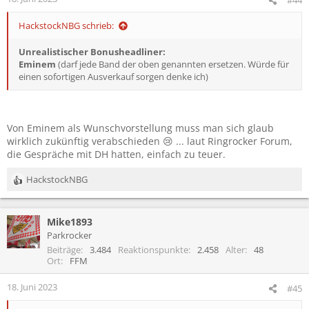
e
n
HackstockNBG schrieb:
:
Unrealistischer Bonusheadliner:
Eminem
(darf jede Band der oben genannten ersetzen. Würde für
einen sofortigen Ausverkauf sorgen denke ich)
Von Eminem als Wunschvorstellung muss man sich glaub
wirklich zukünftig verabschieden 😢 ... laut Ringrocker Forum,
die Gespräche mit DH hatten, einfach zu teuer.
HackstockNBG
R
e
a
Mike1893
k
t
Parkrocker
i
Beiträge
3.484
Reaktionspunkte
2.458
Alter
48
o
Ort
FFM
n
e
18. Juni 2023
#45
n
: