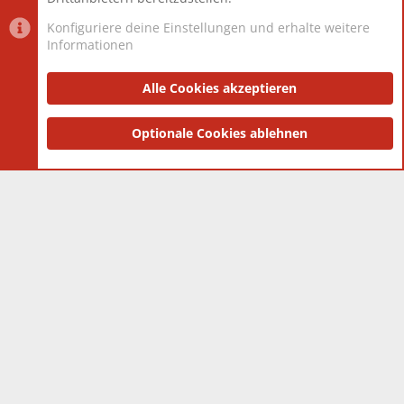
Konfiguriere deine Einstellungen und erhalte weitere
Informationen
Datenschutz-Einstellungen
PR Light
Deutsch [Du]
Nutzungsbedingungen
Alle Cookies akzeptieren
Datenschutzerklärung
Impressum
®
Community platform by XenForo
Optionale Cookies ablehnen
© 2010-2025 XenForo Ltd.
|
Style
and add-ons by ThemeHouse