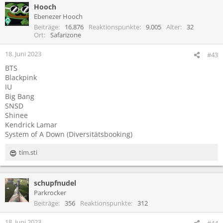
Hooch
k
t
Ebenezer Hooch
i
Beiträge
16.876
Reaktionspunkte
9.005
Alter
32
o
Ort
Safarizone
n
e
18. Juni 2023
#43
n
BTS
:
Blackpink
IU
Big Bang
SNSD
Shinee
Kendrick Lamar
System of A Down (Diversitätsbooking)
tim.sti
R
e
a
schupfnudel
k
t
Parkrocker
i
Beiträge
356
Reaktionspunkte
312
o
n
18. Juni 2023
#44