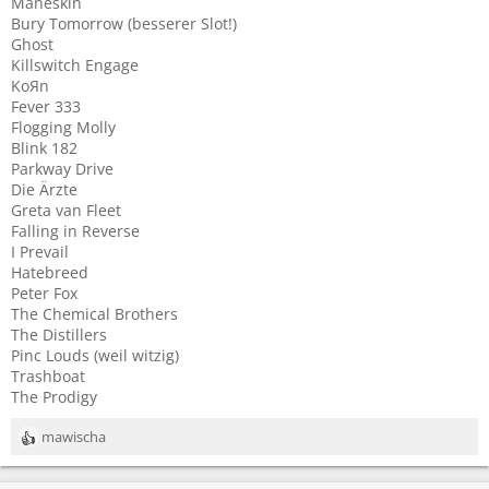
Måneskin
Bury Tomorrow (besserer Slot!)
Ghost
Killswitch Engage
KoЯn
Fever 333
Flogging Molly
Blink 182
Parkway Drive
Die Ärzte
Greta van Fleet
Falling in Reverse
I Prevail
Hatebreed
Peter Fox
The Chemical Brothers
The Distillers
Pinc Louds (weil witzig)
Trashboat
The Prodigy
mawischa
R
e
a