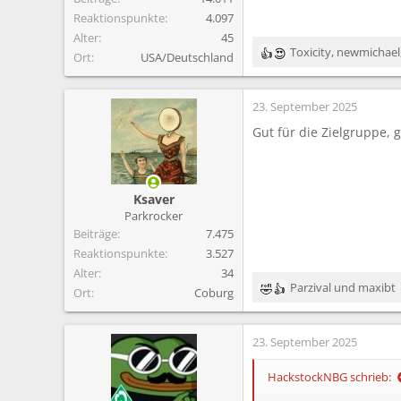
Reaktionspunkte
4.097
Alter
45
Toxicity
,
newmichael
Ort
USA/Deutschland
R
e
a
23. September 2025
k
t
Gut für die Zielgruppe, 
i
o
n
e
Ksaver
n
Parkrocker
:
Beiträge
7.475
Reaktionspunkte
3.527
Alter
34
Parzival
und
maxibt
Ort
Coburg
R
e
a
23. September 2025
k
t
i
HackstockNBG schrieb:
o