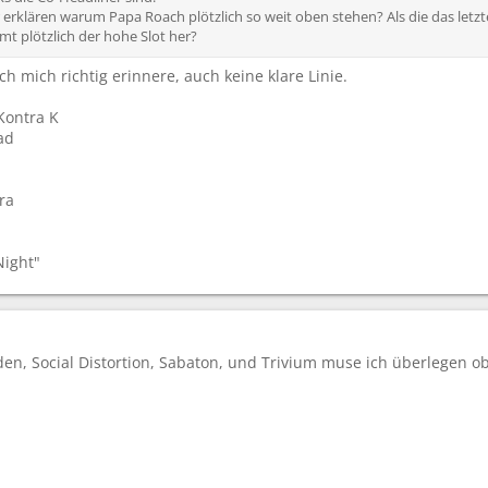
 erklären warum Papa Roach plötzlich so weit oben stehen? Als die das letz
mt plötzlich der hohe Slot her?
ich mich richtig erinnere, auch keine klare Linie.
 Kontra K
ad
ra
Night"
iden, Social Distortion, Sabaton, und Trivium muse ich überlegen