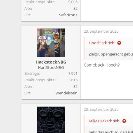
Reaktionspunkte
9.005
Alter
32
Ort
Safarizone
23. September 2025
Hooch schrieb:
Zielgruppengerecht gebuc
HackstockNBG
Comeback Hooch?
HartStockNBG
Beiträge
7.951
Reaktionspunkte
3.615
Alter
32
Ort
Wendelstein
23. September 2025
Mike1893 schrieb:
Sehr das auch so, daß lin