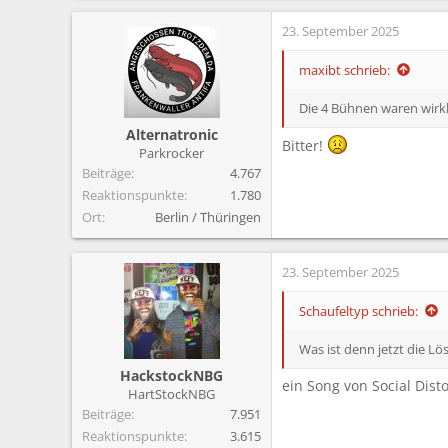
23. September 2025
maxibt schrieb:
Die 4 Bühnen waren wirkl
Alternatronic
Bitter!
Parkrocker
Beiträge
4.767
Reaktionspunkte
1.780
Ort
Berlin / Thüringen
23. September 2025
Schaufeltyp schrieb:
Was ist denn jetzt die L
HackstockNBG
ein Song von Social Disto
HartStockNBG
Beiträge
7.951
Reaktionspunkte
3.615