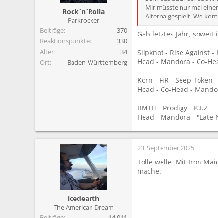
Mir müsste nur mal einer
Rock´n´Rolla
Alterna gespielt. Wo kom
Parkrocker
Beiträge
370
Gab letztes Jahr, soweit 
Reaktionspunkte
330
Alter
34
Slipknot - Rise Against -
Head - Mandora - Co-He
Ort
Baden-Württemberg
Korn - FiR - Seep Token
Head - Co-Head - Mando
BMTH - Prodigy - K.I.Z
Head - Mandora - "Late 
23. September 2025
Tolle welle. Mit Iron Ma
mache.
icedearth
The American Dream
Beiträge
14.011