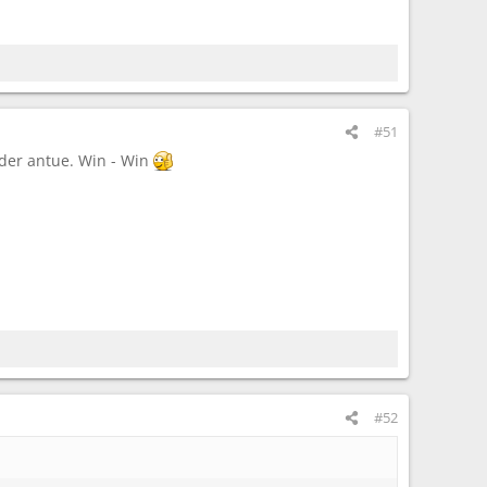
#51
eder antue. Win - Win
#52