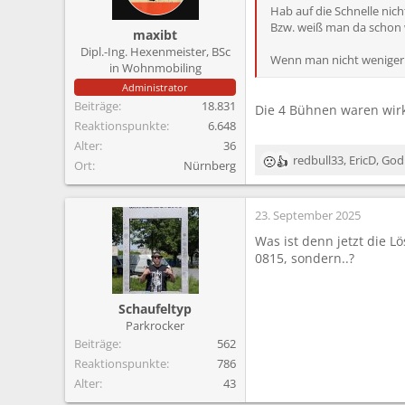
m
Hab auf die Schnelle nic
Bzw. weiß man da schon 
maxibt
Dipl.-Ing. Hexenmeister, BSc
Wenn man nicht weniger B
in Wohnmobiling
Administrator
Beiträge
18.831
Die 4 Bühnen waren wirk
Reaktionspunkte
6.648
Alter
36
redbull33
,
EricD
,
God
Ort
Nürnberg
R
e
a
23. September 2025
k
t
Was ist denn jetzt die 
i
0815, sondern..?
o
n
e
Schaufeltyp
n
Parkrocker
:
Beiträge
562
Reaktionspunkte
786
Alter
43