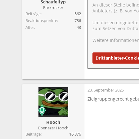
Schaufeltyp
n
An dieser Stelle befin
Parkrocker
:
Anbieters (z. B. von 
Beiträge
562
Reaktionspunkte
786
Um diesen eingebette
Alter
43
zum Setzen von Dritta
Weitere Informationen
Drittanbieter-Cooki
23. September 2025
Zielgruppengerecht gebu
Hooch
Ebenezer Hooch
Beiträge
16.876