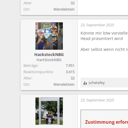
Alter
32
Ort
Wendelstein
23. September 2025
Könnte mir btw vorstell
Head präsentiert wird
Aber selbst wenn nicht i
HackstockNBG
HartStockNBG
Beiträge
7.951
Reaktionspunkte
3.615
Alter
32
schetefey
Ort
Wendelstein
R
e
a
23. September 2025
k
t
i
o
n
Zustimmung erford
e