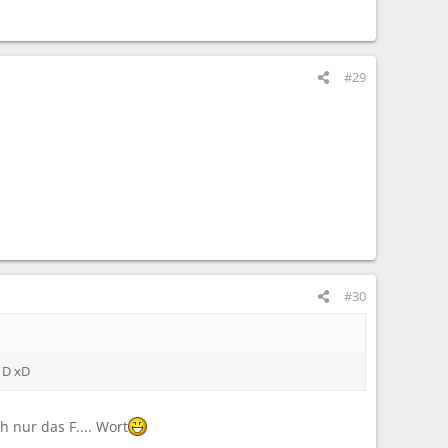
#29
#30
s D xD
 nur das F.... Wort