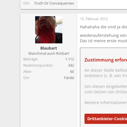
Ort
Truth Or Concequenses
15. Februar 2012
Hahahaha die sind ja die
wiederauferstehung von 
Das ist meine erste mus
Blaubart
Manchmal auch Rotbart
Beiträge
1.112
Zustimmung erford
Reaktionspunkte
342
An dieser Stelle befin
Alter
60
Anbieters (z. B. von 
Ort
Färdd
Um diesen eingebette
zum Setzen von Dritta
Weitere Informationen
Drittanbieter-Cooki