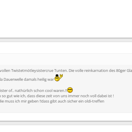
 vollen Twistetmötleysistercrue Tunten. Die volle reinkarnation des 80ger 
a Dauerwelle damals heilig war
ster of.. nathürlich schon cool waren.!!
 so gut wie ich, dass diese zeit von uns immer noch voll dabei ist !
 die muss ich mir geben !!dass gibt auch sicher ein oldi-treffen