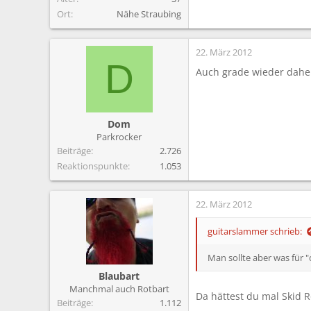
Ort
Nähe Straubing
22. März 2012
D
Auch grade wieder dahei
Dom
Parkrocker
Beiträge
2.726
Reaktionspunkte
1.053
22. März 2012
guitarslammer schrieb:
Man sollte aber was für "
Blaubart
Manchmal auch Rotbart
Da hättest du mal Skid R
Beiträge
1.112