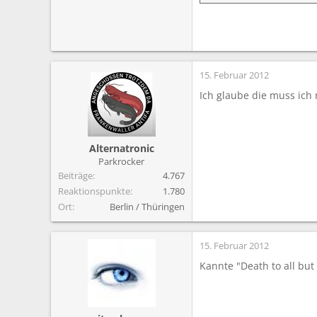
15. Februar 2012
Ich glaube die muss ich 
Alternatronic
Parkrocker
Beiträge
4.767
Reaktionspunkte
1.780
Ort
Berlin / Thüringen
15. Februar 2012
Kannte "Death to all but