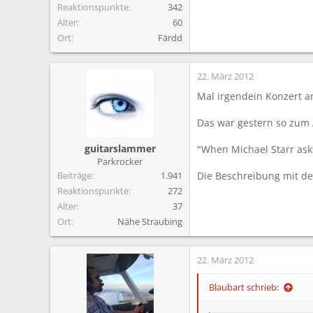
Reaktionspunkte
342
Alter
60
Ort
Färdd
22. März 2012
Mal irgendein Konzert 
Das war gestern so zum A
guitarslammer
"When Michael Starr asks
Parkrocker
Beiträge
1.941
Die Beschreibung mit den
Reaktionspunkte
272
Alter
37
Ort
Nähe Straubing
22. März 2012
Blaubart schrieb: