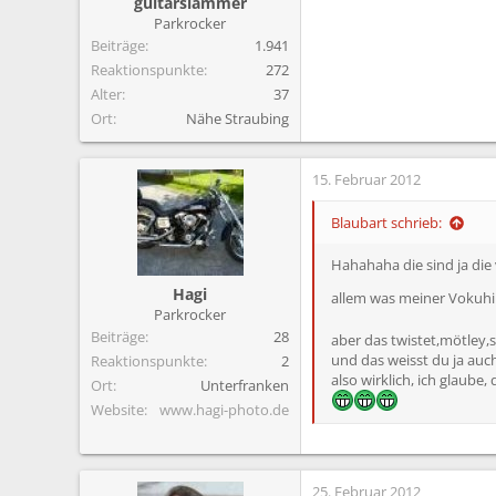
guitarslammer
Parkrocker
Beiträge
1.941
Reaktionspunkte
272
Alter
37
Ort
Nähe Straubing
15. Februar 2012
Blaubart schrieb:
Hahahaha die sind ja die
Hagi
allem was meiner Vokuhil
Parkrocker
Beiträge
28
aber das twistet,mötley,si
und das weisst du ja auch
Reaktionspunkte
2
also wirklich, ich glaube,
Ort
Unterfranken
Website
www.hagi-photo.de
25. Februar 2012