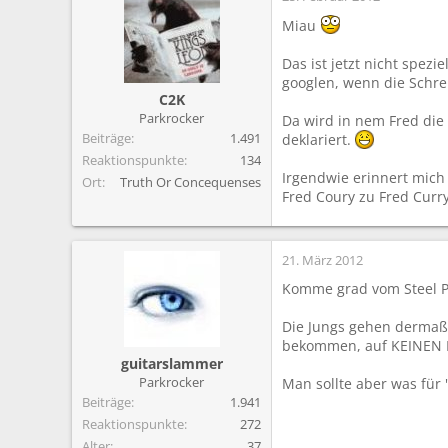
Miau
Das ist jetzt nicht spezi
googlen, wenn die Schre
C2K
Parkrocker
Da wird in nem Fred die
Beiträge
1.491
deklariert.
Reaktionspunkte
134
Irgendwie erinnert mich
Ort
Truth Or Concequenses
Fred Coury zu Fred Curry
21. März 2012
Komme grad vom Steel P
Die Jungs gehen dermaß
bekommen, auf KEINEN F
guitarslammer
Parkrocker
Man sollte aber was für 
Beiträge
1.941
Reaktionspunkte
272
Alter
37