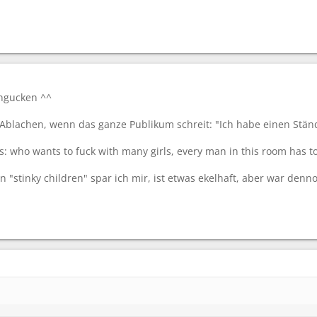
angucken ^^
blachen, wenn das ganze Publikum schreit: "Ich habe einen Stände
: who wants to fuck with many girls, every man in this room has to r
 "stinky children" spar ich mir, ist etwas ekelhaft, aber war den