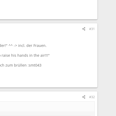
#31
r!" ^^ -> incl. der Frauen.
aise his hands in the air!!!"
noch zum brüllen :smt043
#32