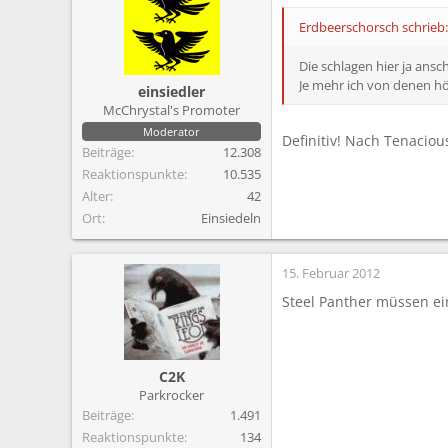
m
Erdbeerschorsch schrieb:
Die schlagen hier ja ans
Je mehr ich von denen hör
einsiedler
McChrystal's Promoter
Moderator
Definitiv! Nach Tenacio
Beiträge
12.308
Reaktionspunkte
10.535
Alter
42
Ort
Einsiedeln
15. Februar 2012
Steel Panther müssen ei
C2K
Parkrocker
Beiträge
1.491
Reaktionspunkte
134