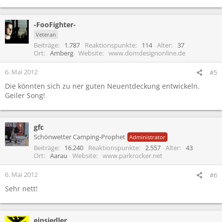
-FooFighter-
Veteran
Beiträge
1.787
Reaktionspunkte
114
Alter
37
Ort
Amberg
Website
www.domdesignonline.de
6. Mai 2012
#5
Die könnten sich zu ner guten Neuentdeckung entwickeln.
Geiler Song!
gfc
Schönwetter Camping-Prophet
Administrator
Beiträge
16.240
Reaktionspunkte
2.557
Alter
43
Ort
Aarau
Website
www.parkrocker.net
6. Mai 2012
#6
Sehr nett!
einsiedler