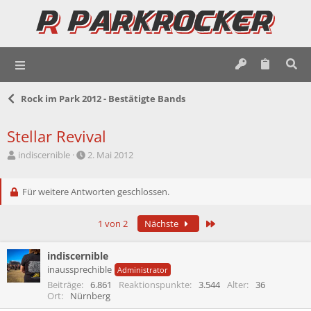
Rock im Park 2012 - Bestätigte Bands
Stellar Revival
E
E
indiscernible
2. Mai 2012
r
r
s
s
t
Für weitere Antworten geschlossen.
t
e
e
l
l
Letzte
1 von 2
Nächste
l
l
e
t
r
a
indiscernible
m
inaussprechible
Administrator
Beiträge
6.861
Reaktionspunkte
3.544
Alter
36
Ort
Nürnberg