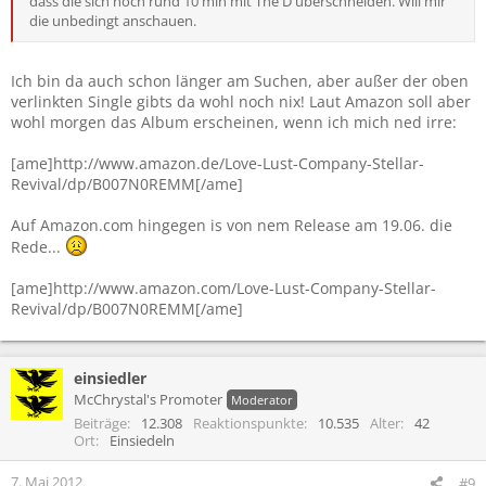
dass die sich noch rund 10 min mit The D überschneiden. Will mir
die unbedingt anschauen.
Ich bin da auch schon länger am Suchen, aber außer der oben
verlinkten Single gibts da wohl noch nix! Laut Amazon soll aber
wohl morgen das Album erscheinen, wenn ich mich ned irre:
[ame]http://www.amazon.de/Love-Lust-Company-Stellar-
Revival/dp/B007N0REMM[/ame]
Auf Amazon.com hingegen is von nem Release am 19.06. die
Rede...
[ame]http://www.amazon.com/Love-Lust-Company-Stellar-
Revival/dp/B007N0REMM[/ame]
einsiedler
McChrystal's Promoter
Moderator
Beiträge
12.308
Reaktionspunkte
10.535
Alter
42
Ort
Einsiedeln
7. Mai 2012
#9