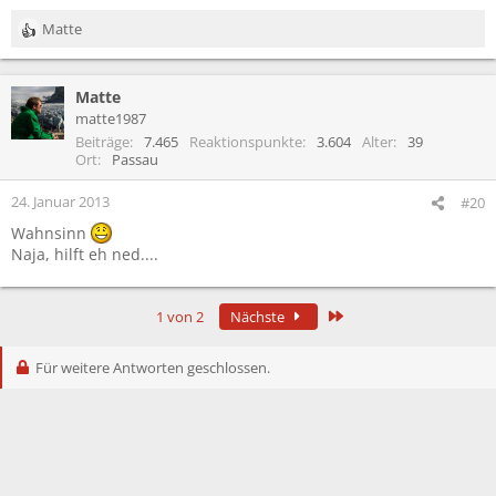
Matte
R
e
a
Matte
k
t
matte1987
i
Beiträge
7.465
Reaktionspunkte
3.604
Alter
39
o
Ort
Passau
n
e
24. Januar 2013
#20
n
Wahnsinn
:
Naja, hilft eh ned....
Letzte
1 von 2
Nächste
Für weitere Antworten geschlossen.