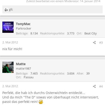
Zuletzt bearbeitet von einem Moderator:
14. Januar 2014
gfc
R
e
a
TonyMac
k
t
Parkrocker
i
Beiträge
8.134
Reaktionspunkte
3.773
Ort
Beat City
o
n
2. Mai 2012
#3
e
nix für mich!
n
:
Matte
matte1987
Beiträge
7.465
Reaktionspunkte
3.604
Alter
39
Ort
Passau
2. Mai 2012
#4
Perfekt, die hab ich durchs Osterwichteln entdeckt...
Und da mich "The D" sowas von überhaupt nicht interresiert,
passt das perfekt rein!