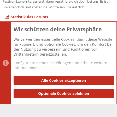
Festival-Szene interessierst, dann registriere dich doch bei uns. Es ist
unverbindlich und kostenlos. Wir freuen uns auf dich!
Statistik des Forums
Wir schützen deine Privatsphäre
Themen
22.120
Beiträge
825.659
Wir verwenden essentielle Cookies, damit diese Website
Mitglieder
12.425
funktioniert, und optionale Cookies, um den Komfort bei
Neuestes Mitglied
Toddster85
der Nutzung zu verbessern und Funktionen von
Drittanbietern bereitzustellen.
Konfiguriere deine Einstellungen und erhalte weitere
Informationen
Datenschutz-Einstellungen
PR Light
Deutsch [Du]
Nutzungsbedingungen
Alle Cookies akzeptieren
Datenschutzerklärung
Impressum
®
Community platform by XenForo
Optionale Cookies ablehnen
© 2010-2025 XenForo Ltd.
|
Style
and add-ons by ThemeHouse