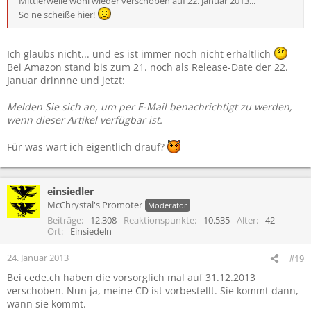
Mittlerweile wohl wieder verschoben auf 22. Januar 2013...
So ne scheiße hier!
Ich glaubs nicht... und es ist immer noch nicht erhältlich
Bei Amazon stand bis zum 21. noch als Release-Date der 22.
Januar drinnne und jetzt:
Melden Sie sich an, um per E-Mail benachrichtigt zu werden,
wenn dieser Artikel verfügbar ist.
Für was wart ich eigentlich drauf?
einsiedler
McChrystal's Promoter
Moderator
Beiträge
12.308
Reaktionspunkte
10.535
Alter
42
Ort
Einsiedeln
24. Januar 2013
#19
Bei cede.ch haben die vorsorglich mal auf 31.12.2013
verschoben. Nun ja, meine CD ist vorbestellt. Sie kommt dann,
wann sie kommt.