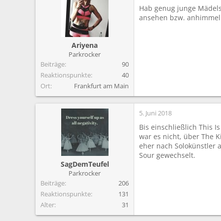
m
Hab genug junge Mädels g
ansehen bzw. anhimmeln.
Ariyena
Parkrocker
Beiträge
90
Reaktionspunkte
40
Ort
Frankfurt am Main
5. Juni 2018
Bis einschließlich This 
war es nicht, über The K
eher nach Solokünstler 
Sour gewechselt.
SagDemTeufel
Parkrocker
Beiträge
206
Reaktionspunkte
131
Alter
31