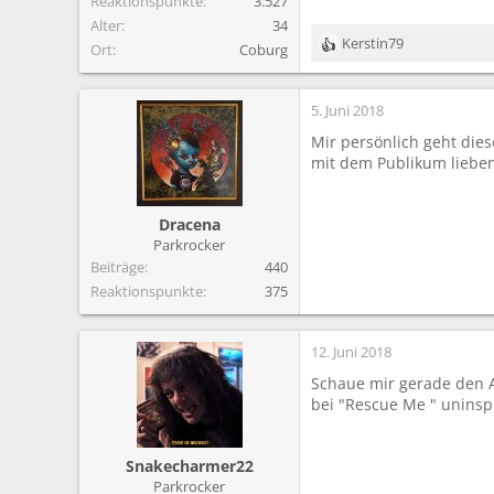
Reaktionspunkte
3.527
Alter
34
Kerstin79
Ort
Coburg
R
e
a
5. Juni 2018
k
t
Mir persönlich geht dies
i
mit dem Publikum lieben
o
n
e
Dracena
n
Parkrocker
:
Beiträge
440
Reaktionspunkte
375
12. Juni 2018
Schaue mir gerade den A
bei "Rescue Me " uninsp
Snakecharmer22
Parkrocker