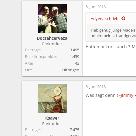
5. Juni 2018
Ariyena schrieb:
Hab genug junge Mädels g
anhimmeln.... traurigerwe
Doctahcerveza
Parkrocker
Hatten bei uns auch 3 M
Beiträge
3.495
Reaktionspunkte
1.459
Alter
43
Ort
Ditzingen
5. Juni 2018
Was sagt denn
@Jimmy 
Ksaver
Parkrocker
Beiträge
7.475