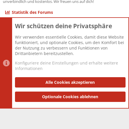
unverbindlich und kostenlos. Wir freuen uns auf dich!
Statistik des Forums
Wir schützen deine Privatsphäre
Themen
22.121
Beiträge
825.692
Wir verwenden essentielle Cookies, damit diese Website
Mitglieder
12.427
funktioniert, und optionale Cookies, um den Komfort bei
Neuestes Mitglied
Berlin
der Nutzung zu verbessern und Funktionen von
Drittanbietern bereitzustellen.
Konfiguriere deine Einstellungen und erhalte weitere
Informationen
Datenschutz-Einstellungen
PR Light
Deutsch [Du]
Nutzungsbedingungen
Alle Cookies akzeptieren
Datenschutzerklärung
Impressum
®
Community platform by XenForo
Optionale Cookies ablehnen
© 2010-2025 XenForo Ltd.
|
Style
and add-ons by ThemeHouse