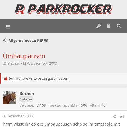
Allgemeines zu RIP 03
Umbaupausen
E
E
Brichen
4. Dezember 2003
r
r
s
s
t
Für weitere Antworten geschlossen.
t
e
e
l
l
Brichen
l
l
e
t
Veteran
r
a
Beiträge
7.168
Reaktionspunkte
506
Alter
40
m
4. Dezember 2003
#1
hmm wisst ihr ob die umbaupausen scho so im timetable mit