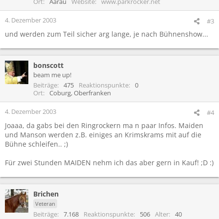
Ort
Aarau
Website
www.parkrocker.net
4. Dezember 2003
#3
und werden zum Teil sicher arg lange, je nach Bühnenshow...
bonscott
beam me up!
Beiträge
475
Reaktionspunkte
0
Ort
Coburg, Oberfranken
4. Dezember 2003
#4
Joaaa, da gabs bei den Ringrockern ma n paar Infos. Maiden
und Manson werden z.B. einiges an Krimskrams mit auf die
Bühne schleifen.. ;)
Für zwei Stunden MAIDEN nehm ich das aber gern in Kauf! ;D :)
Brichen
Veteran
Beiträge
7.168
Reaktionspunkte
506
Alter
40