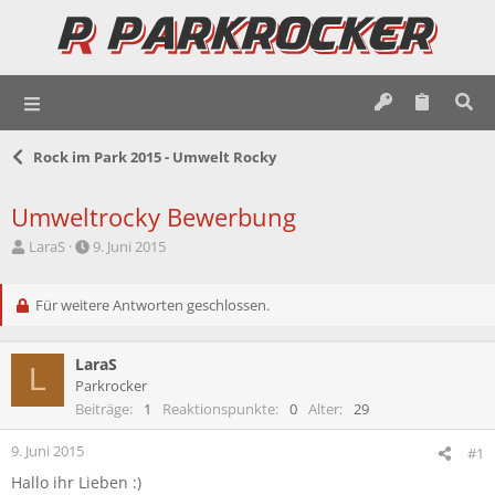
Rock im Park 2015 - Umwelt Rocky
Umweltrocky Bewerbung
E
E
LaraS
9. Juni 2015
r
r
s
s
t
Für weitere Antworten geschlossen.
t
e
e
l
l
LaraS
l
l
L
e
t
Parkrocker
r
a
Beiträge
1
Reaktionspunkte
0
Alter
29
m
9. Juni 2015
#1
Hallo ihr Lieben :)