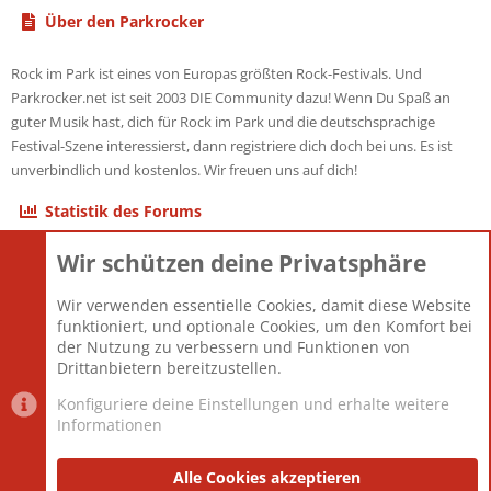
Über den Parkrocker
Rock im Park ist eines von Europas größten Rock-Festivals. Und
Parkrocker.net ist seit 2003 DIE Community dazu! Wenn Du Spaß an
guter Musik hast, dich für Rock im Park und die deutschsprachige
Festival-Szene interessierst, dann registriere dich doch bei uns. Es ist
unverbindlich und kostenlos. Wir freuen uns auf dich!
Statistik des Forums
Wir schützen deine Privatsphäre
Themen
22.123
Beiträge
825.716
Wir verwenden essentielle Cookies, damit diese Website
Mitglieder
12.427
funktioniert, und optionale Cookies, um den Komfort bei
Neuestes Mitglied
Berlin
der Nutzung zu verbessern und Funktionen von
Drittanbietern bereitzustellen.
Konfiguriere deine Einstellungen und erhalte weitere
Informationen
Datenschutz-Einstellungen
PR Light
Deutsch [Du]
Nutzungsbedingungen
Alle Cookies akzeptieren
Datenschutzerklärung
Impressum