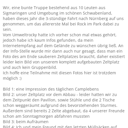
Wir, eine bunte Truppe bestehend aus 10 Leuten aus
Sigmaringen und Umgebung im schönen Schwabenland,
haben dieses Jahr die 3-stündige Fahrt nach Nürnberg auf uns
genommen, um das allererste Mal bei Rock im Park dabei zu
sein.
Vom Umweltrocky hatte ich vorher schon mal etwas gehört,
jedoch habe ich kaum Infos gefunden, da mein
Internetempfang auf dem Gelände zu wünschen übrig ließ. An
der Info-Stelle wurde mir dann auch nur gesagt, dass man ein
Foto des am Ende sauberen Zeltplatzes braucht, daher existiert
leider kein Bild von unserem komplett aufgebauten Zeltplatz
und auch kein Gruppenbild.
Ich hoffe eine Teilnahme mit diesen Fotos hier ist trotzdem
möglich :)
Bild 1: eine Impression des täglichen Camplebens
Bild 2: unser Zeltplatz vor dem Abbau - leider hatten wir zu
dem Zeitpunkt den Pavillon, sowie Stühle und die 2 Tische
schon weggeräumt aufgrund des bevorstehenden Sturmes.
Außerdem sind bereits 2 Zelte abgebaut, da 4 unserer Freunde
schon am Sonntagmorgen abfahren mussten
Bild 3: beim Aufräumen
Bild 4: Ich und mein Freund mit den letzten Müllsäcken auf