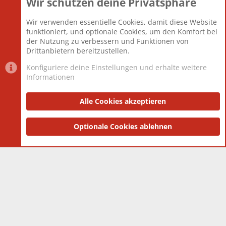
Wir schützen deine Privatsphäre
Themen
22.123
Beiträge
825.704
Wir verwenden essentielle Cookies, damit diese Website
Mitglieder
12.427
funktioniert, und optionale Cookies, um den Komfort bei
Neuestes Mitglied
Berlin
der Nutzung zu verbessern und Funktionen von
Drittanbietern bereitzustellen.
Konfiguriere deine Einstellungen und erhalte weitere
Informationen
Datenschutz-Einstellungen
PR Light
Deutsch [Du]
Nutzungsbedingungen
Alle Cookies akzeptieren
Datenschutzerklärung
Impressum
®
Community platform by XenForo
Optionale Cookies ablehnen
© 2010-2025 XenForo Ltd.
|
Style
and add-ons by ThemeHouse