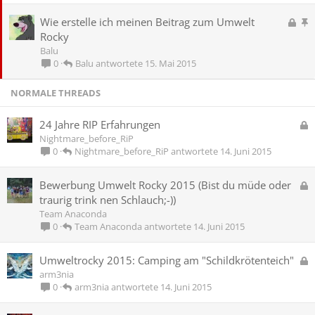
p
e
e
p
G
A
Wie erstelle ich meinen Beitrag zum Umwelt
r
i
e
n
Rocky
r
n
s
g
Balu
t
n
p
e
Balu
15. Mai 2015
0
t
e
p
r
i
NORMALE THREADS
r
n
t
n
G
24 Jahre RIP Erfahrungen
t
e
Nightmare_before_RiP
s
Nightmare_before_RiP
14. Juni 2015
0
p
e
G
Bewerbung Umwelt Rocky 2015 (Bist du müde oder
r
e
traurig trink nen Schlauch;-))
r
s
Team Anaconda
t
p
Team Anaconda
14. Juni 2015
0
e
r
G
Umweltrocky 2015: Camping am "Schildkrötenteich"
r
e
arm3nia
t
s
arm3nia
14. Juni 2015
0
p
e