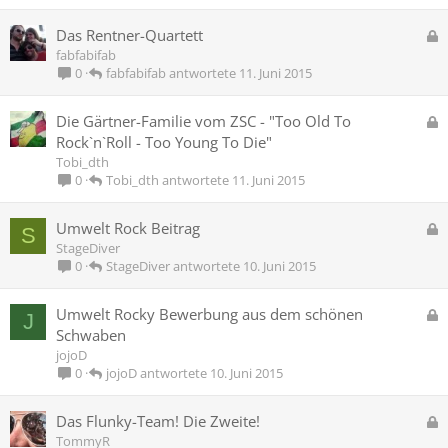
e
r
G
Das Rentner-Quartett
r
e
fabfabifab
t
s
fabfabifab
11. Juni 2015
0
p
e
G
Die Gärtner-Familie vom ZSC - "Too Old To
r
e
Rock`n`Roll - Too Young To Die"
r
s
Tobi_dth
t
p
Tobi_dth
11. Juni 2015
0
e
r
G
Umwelt Rock Beitrag
S
r
e
StageDiver
t
s
StageDiver
10. Juni 2015
0
p
e
G
Umwelt Rocky Bewerbung aus dem schönen
J
r
e
Schwaben
r
s
jojoD
t
p
jojoD
10. Juni 2015
0
e
r
G
Das Flunky-Team! Die Zweite!
r
e
TommyR
t