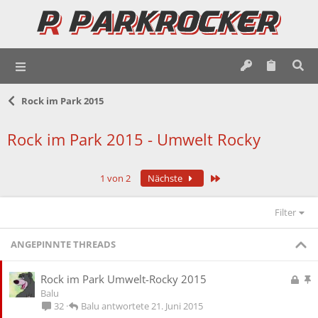
Rock im Park 2015
Rock im Park 2015 - Umwelt Rocky
Letzte
1 von 2
Nächste
Filter
ANGEPINNTE THREADS
G
A
Rock im Park Umwelt-Rocky 2015
e
n
Balu
s
g
Balu
21. Juni 2015
32