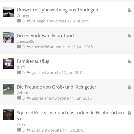
r
G
Umweltrockybewerbung aus Thüringen
r
e
Cunego
t
s
Cunego
12. Juni 2015
0
p
e
G
Green Rock Family on Tour!
r
e
cheesie86
r
s
cheesie86
12. Juni 2015
0
t
p
e
G
Familienausflug
r
e
grafl
r
s
grafl
12. Juni 2015
0
t
p
e
G
Die Freunde von Groß- und Kleingetier
r
e
Zebratier
r
s
Zebratier
11. Juni 2015
0
t
p
e
G
Squirrel Rocks - wir und das rockende Eichhörnchen
r
e
;-)
r
s
Eri D.
t
p
Eri D.
11. Juni 2015
0