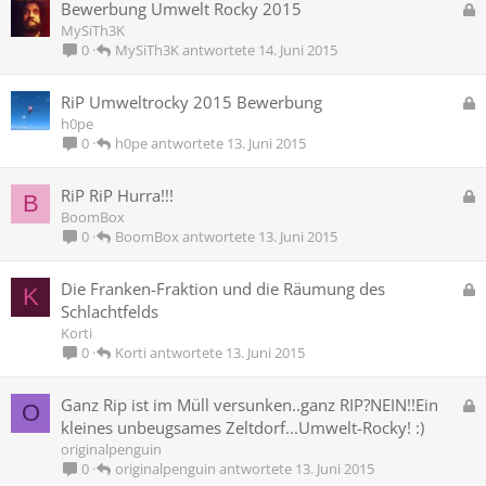
G
Bewerbung Umwelt Rocky 2015
r
e
MySiTh3K
r
s
MySiTh3K
14. Juni 2015
0
t
p
e
G
RiP Umweltrocky 2015 Bewerbung
r
e
h0pe
r
s
h0pe
13. Juni 2015
0
t
p
e
G
RiP RiP Hurra!!!
B
r
e
BoomBox
r
s
BoomBox
13. Juni 2015
0
t
p
e
G
Die Franken-Fraktion und die Räumung des
K
r
e
Schlachtfelds
r
s
Korti
t
p
Korti
13. Juni 2015
0
e
r
G
Ganz Rip ist im Müll versunken..ganz RIP?NEIN!!Ein
O
r
e
kleines unbeugsames Zeltdorf...Umwelt-Rocky! :)
t
s
originalpenguin
p
originalpenguin
13. Juni 2015
0
e