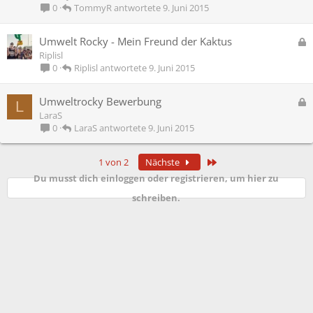
s
TommyR
9. Juni 2015
0
p
e
G
Umwelt Rocky - Mein Freund der Kaktus
r
e
Riplisl
r
s
Riplisl
9. Juni 2015
0
t
p
e
G
Umweltrocky Bewerbung
L
r
e
LaraS
r
s
LaraS
9. Juni 2015
0
t
p
e
Letzte
1 von 2
Nächste
r
Du musst dich einloggen oder registrieren, um hier zu
r
t
schreiben.