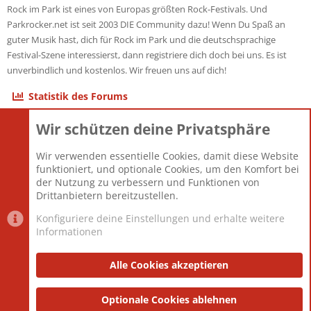
Rock im Park ist eines von Europas größten Rock-Festivals. Und
Parkrocker.net ist seit 2003 DIE Community dazu! Wenn Du Spaß an
guter Musik hast, dich für Rock im Park und die deutschsprachige
Festival-Szene interessierst, dann registriere dich doch bei uns. Es ist
unverbindlich und kostenlos. Wir freuen uns auf dich!
Statistik des Forums
Wir schützen deine Privatsphäre
Themen
22.121
Beiträge
825.694
Wir verwenden essentielle Cookies, damit diese Website
Mitglieder
12.427
funktioniert, und optionale Cookies, um den Komfort bei
Neuestes Mitglied
Berlin
der Nutzung zu verbessern und Funktionen von
Drittanbietern bereitzustellen.
Konfiguriere deine Einstellungen und erhalte weitere
Informationen
Datenschutz-Einstellungen
PR Light
Deutsch [Du]
Nutzungsbedingungen
Alle Cookies akzeptieren
Datenschutzerklärung
Impressum
®
Community platform by XenForo
Optionale Cookies ablehnen
© 2010-2025 XenForo Ltd.
|
Style