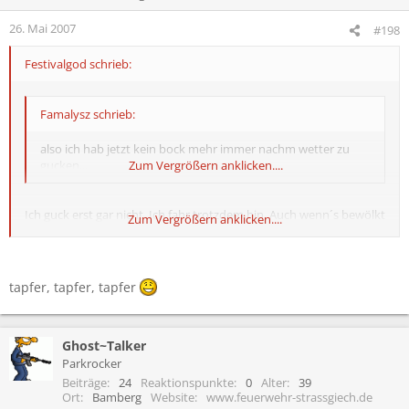
26. Mai 2007
#198
Festivalgod schrieb:
Famalysz schrieb:
also ich hab jetzt kein bock mehr immer nachm wetter zu
gucken....
Zum Vergrößern anklicken....
Ich guck erst gar nicht. Ich fahr trotzdem hin. Auch wenn´s bewölkt
Zum Vergrößern anklicken....
ist
tapfer, tapfer, tapfer
Ghost~Talker
Parkrocker
Beiträge
24
Reaktionspunkte
0
Alter
39
Ort
Bamberg
Website
www.feuerwehr-strassgiech.de