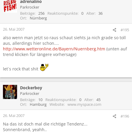
adrenalino
Parkrocker
Beiträge
256
Reaktionspunkte
0
Alter
36
Ort
Nürnberg
26. Mai 2007
#195
also wenn man jetzt so raus schaut siehts ja nich grade so toll
aus, allerdings hier schon....
http://www.wetteronline.de/Bayern/Nuernberg.htm
(unten auf
trend klicken für längere vorhersage)
let´s rock that shit
Dockerboy
Parkrocker
Beiträge
10
Reaktionspunkte
0
Alter
45
Ort
Hamburg
Website
www.myspace.com
26. Mai 2007
#196
Na das ist doch mal die richtige Tendenz...
Sonnenbrand, yeahh..