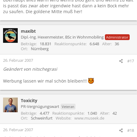
is passt das zwar aber irgendwie hast dann a kein Bock mehr
zu saufen. Die goldene Mitte muß her!
maxibt
Dipl.-Ing. Hexenmeister, BSc in Wohnmobiling
Administrator
Beiträge
18.831
Reaktionspunkte
6.648
Alter
36
Ort
Nürnberg
26. Februar 2007
#17
Geändert von nitschegrasi
Werbung lassen wir mal schön bleiben!!!
Toxicity
PR-Vergnügungswart
Veteran
Beiträge
4.477
Reaktionspunkte
1.040
Alter
42
Ort
Schweinfurt
Website
www.museek.de
26. Februar 2007
#18