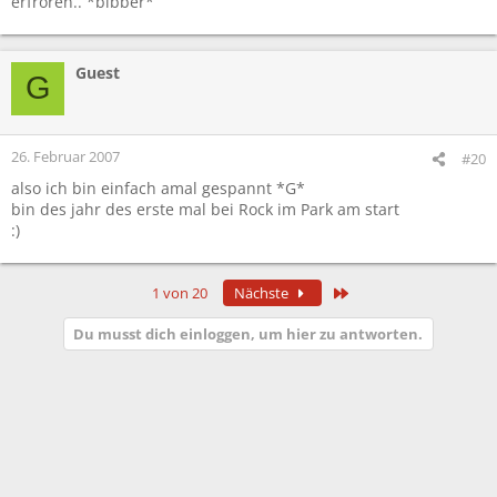
erfroren.. *bibber*
Guest
G
26. Februar 2007
#20
also ich bin einfach amal gespannt *G*
bin des jahr des erste mal bei Rock im Park am start
:)
Letzte
1 von 20
Nächste
Du musst dich einloggen, um hier zu antworten.