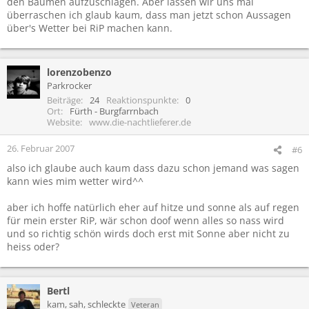
den Bäumen aufzuschlagen. Aber lassen wir uns mal
überraschen ich glaub kaum, dass man jetzt schon Aussagen
über's Wetter bei RiP machen kann.
lorenzobenzo
Parkrocker
Beiträge
24
Reaktionspunkte
0
Ort
Fürth - Burgfarrnbach
Website
www.die-nachtlieferer.de
26. Februar 2007
#6
also ich glaube auch kaum dass dazu schon jemand was sagen
kann wies mim wetter wird^^
aber ich hoffe natürlich eher auf hitze und sonne als auf regen
für mein erster RiP, wär schon doof wenn alles so nass wird
und so richtig schön wirds doch erst mit Sonne aber nicht zu
heiss oder?
Bertl
kam, sah, schleckte
Veteran