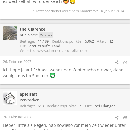
es wechselhaft wird denke ich
Zuletzt bearbeitet von einem Moderator:
16. Januar 2014
the_Clarence
nur_albert
Veteran
Beiträge
11.189
Reaktionspunkte
5.062
Alter
42
Ort
drauss aufm Land
Website
www.clarence-alcoholics.de.vu
26. Februar 2007
#4
Ich tippe ja auf Schnee, wenns den Winter scho nix war, dann
wenigstens im Sommer
apfelsaft
Parkrocker
Beiträge
619
Reaktionspunkte
9
Ort
bei Erlangen
26. Februar 2007
#5
Lieber Hitze als Regen, hab sowieso vor mein Zelt wieder unter