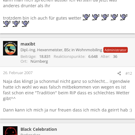
anderes drunter als ihr
trotzdem bin ich auch für gutes wetter
maxibt
Dipl.-Ing. Hexenmeister, BSc in Wohnmobiling
Administrator
Beiträge
18.831
Reaktionspunkte
6.648
Alter
36
Ort
Nürnberg
26. Februar 2007
#12
Naja das klingt ja schonmal nicht ganz so schlecht... irgendwie
hatte ich wohl wo was falsch mitbekommen von wegen es ist
fast schon eine "Tradition" beim RiP dass es schlechtes Wetter
gibt^^
Dann kann ich mich ja nur freuen dass ich mich da geirrt hab :)
Black Celebration
Parkrocker