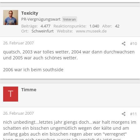
Toxicity
PR-Vergnügungswart
Veteran
Beiträge
4.477
Reaktionspunkte
1.040
Alter
42
Ort
Schweinfurt
Website
www.museek.de
26. Februar 2007
#10
quatsch, 2003 war tolles wetter, 2004 war dann durchwachsen
und 2005 war auch schönes wetter.
2006 war ich beim southside
Timme
T
26. Februar 2007
#11
nich unbedingt...letztes jahr giengs doch...war halt morgens im
schatten ein bisschen ungemütlich wegen der kälte und am
anfang gabs auch ein bisschen regen aber von "verregnet"
kann man nich sprechen ausser ich versteh da jetzt was