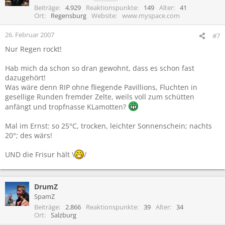
Beiträge
4.929
Reaktionspunkte
149
Alter
41
Ort
Regensburg
Website
www.myspace.com
26. Februar 2007
#7
Nur Regen rockt!
Hab mich da schon so dran gewohnt, dass es schon fast
dazugehört!
Was wäre denn RIP ohne fliegende Pavillions, Fluchten in
gesellige Runden fremder Zelte, weils voll zum schütten
anfängt und tropfnasse KLamotten?
Mal im Ernst: so 25°C, trocken, leichter Sonnenschein; nachts
20°; des wärs!
UND die Frisur hält \
/
DrumZ
SpamZ
Beiträge
2.866
Reaktionspunkte
39
Alter
34
Ort
Salzburg