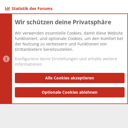
Statistik des Forums
Wir schützen deine Privatsphäre
Themen
22.121
Beiträge
825.694
Wir verwenden essentielle Cookies, damit diese Website
Mitglieder
12.427
funktioniert, und optionale Cookies, um den Komfort bei
Neuestes Mitglied
Berlin
der Nutzung zu verbessern und Funktionen von
Drittanbietern bereitzustellen.
Konfiguriere deine Einstellungen und erhalte weitere
Informationen
Datenschutz-Einstellungen
PR Light
Deutsch [Du]
Nutzungsbedingungen
Alle Cookies akzeptieren
Datenschutzerklärung
Impressum
®
Community platform by XenForo
Optionale Cookies ablehnen
© 2010-2025 XenForo Ltd.
|
Style
and add-ons by ThemeHouse