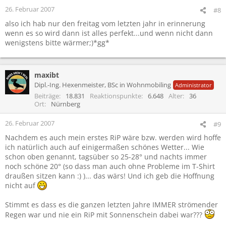
26. Februar 2007
#8
also ich hab nur den freitag vom letzten jahr in erinnerung
wenn es so wird dann ist alles perfekt...und wenn nicht dann
wenigstens bitte wärmer;)*gg*
maxibt
Dipl.-Ing. Hexenmeister, BSc in Wohnmobiling
Administrator
Beiträge
18.831
Reaktionspunkte
6.648
Alter
36
Ort
Nürnberg
26. Februar 2007
#9
Nachdem es auch mein erstes RiP wäre bzw. werden wird hoffe
ich natürlich auch auf einigermaßen schönes Wetter... Wie
schon oben genannt, tagsüber so 25-28° und nachts immer
noch schöne 20° (so dass man auch ohne Probleme im T-Shirt
draußen sitzen kann :) )... das wärs! Und ich geb die Hoffnung
nicht auf
Stimmt es dass es die ganzen letzten Jahre IMMER strömender
Regen war und nie ein RiP mit Sonnenschein dabei war???