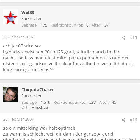
Wal89
Parkrocker
Beiträge
175
Reaktionspunkte
0
Alter
37
26. Februar 2007
#15
ach ja: 07 wird so:
irgendwo zwischen 20und25 grad,natürlich auch in der
nacht...sodass man nicht mitm parka pennen muss und der
eistee den irgendson vollhonk aufm zeltboden verteilt hat net
kurz vorm gefrieren is^^
ChiquitaChaser
Parkrocker
Beiträge
1.519
Reaktionspunkte
287
Alter
45
Ort
Hirschau
26. Februar 2007
#16
so ein mittelding wär halt optimal!
Zu warm is schlecht weil dir dann der ganze Alk und
überhaupt alles warm wird wenns blöd geht und wenns zu kalt