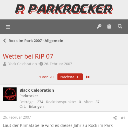
Rock im Park 2007 - Allgemein
Wetter bei RiP 07
E
E
Black Celebration
26. Februar 2007
r
r
s
s
Letzte
1 von 20
Nächste
t
t
e
e
l
l
Black Celebration
l
l
Parkrocker
e
t
Beiträge
274
Reaktionspunkte
0
Alter
37
r
a
Ort
Erlangen
m
26. Februar 2007
#1
Laut der Klimatabelle wird es dieses Jahr zu Rock im Park