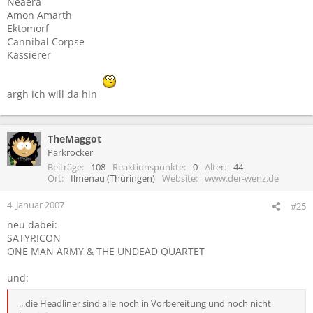
Neaera
Amon Amarth
Ektomorf
Cannibal Corpse
Kassierer
argh ich will da hin
TheMaggot
Parkrocker
Beiträge
108
Reaktionspunkte
0
Alter
44
Ort
Ilmenau (Thüringen)
Website
www.der-wenz.de
4. Januar 2007
#25
neu dabei:
SATYRICON
ONE MAN ARMY & THE UNDEAD QUARTET
und:
...die Headliner sind alle noch in Vorbereitung und noch nicht