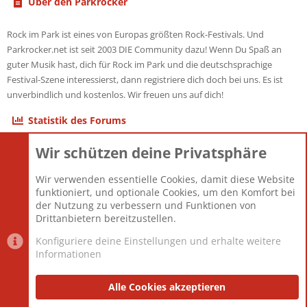
Über den Parkrocker
Rock im Park ist eines von Europas größten Rock-Festivals. Und
Parkrocker.net ist seit 2003 DIE Community dazu! Wenn Du Spaß an
guter Musik hast, dich für Rock im Park und die deutschsprachige
Festival-Szene interessierst, dann registriere dich doch bei uns. Es ist
unverbindlich und kostenlos. Wir freuen uns auf dich!
Statistik des Forums
Wir schützen deine Privatsphäre
Themen
22.121
Beiträge
825.694
Wir verwenden essentielle Cookies, damit diese Website
Mitglieder
12.427
funktioniert, und optionale Cookies, um den Komfort bei
Neuestes Mitglied
Berlin
der Nutzung zu verbessern und Funktionen von
Drittanbietern bereitzustellen.
Konfiguriere deine Einstellungen und erhalte weitere
Informationen
Datenschutz-Einstellungen
PR Light
Deutsch [Du]
Nutzungsbedingungen
Alle Cookies akzeptieren
Datenschutzerklärung
Impressum