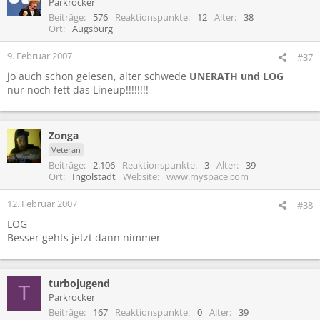
Parkrocker
Beiträge
576
Reaktionspunkte
12
Alter
38
Ort
Augsburg
9. Februar 2007
#37
jo auch schon gelesen, alter schwede
UNERATH und LOG
nur noch fett das Lineup!!!!!!!!
Zonga
Veteran
Beiträge
2.106
Reaktionspunkte
3
Alter
39
Ort
Ingolstadt
Website
www.myspace.com
12. Februar 2007
#38
LOG
Besser gehts jetzt dann nimmer
turbojugend
T
Parkrocker
Beiträge
167
Reaktionspunkte
0
Alter
39