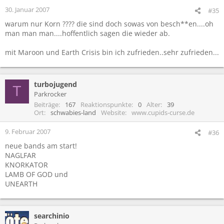
30. Januar 2007
#35
warum nur Korn ???? die sind doch sowas von besch**en....oh
man man man....hoffentlich sagen die wieder ab.
mit Maroon und Earth Crisis bin ich zufrieden..sehr zufrieden...
turbojugend
T
Parkrocker
Beiträge
167
Reaktionspunkte
0
Alter
39
Ort
schwabies-land
Website
www.cupids-curse.de
9. Februar 2007
#36
neue bands am start!
NAGLFAR
KNORKATOR
LAMB OF GOD und
UNEARTH
searchinio