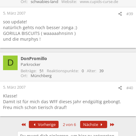
Ort
schwabies-land
Website
www.cupids-curse.de
5. März 2007
#39
soo update!
natürlich gehts noch besser zonga ;)
GORILLA BISCUITS ( waaaaahnsinn )
und die murphys !
DonPromillo
D
Parkrocker
Beiträge
51
Reaktionspunkte
0
Alter
39
Ort
Münchberg
5. März 2007
#40
Klasse!
Damit ist für mich das WFF dieses Jahr endgültig gebongt.
Freu mich schon tierisch drauf!
Erste
Letzte
Vorherige
2 von 6
Nächste
Du musst dich einloggen, um hier zu antworten.