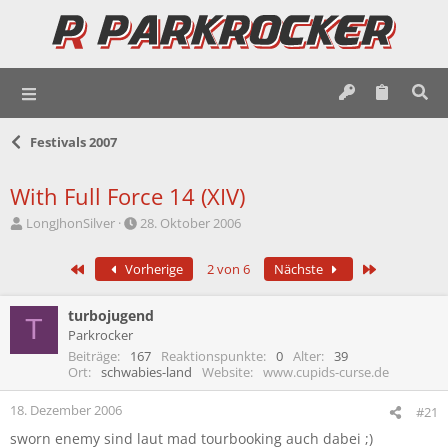
Festivals 2007
With Full Force 14 (XIV)
E
E
LongJhonSilver
28. Oktober 2006
r
r
s
s
Erste
Letzte
Vorherige
2 von 6
Nächste
t
t
e
e
l
l
turbojugend
T
l
l
Parkrocker
e
t
Beiträge
167
Reaktionspunkte
0
Alter
39
r
a
Ort
schwabies-land
Website
www.cupids-curse.de
m
18. Dezember 2006
#21
sworn enemy sind laut mad tourbooking auch dabei ;)