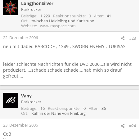
LongJhonSilver
Parkrocker
Beiträge
1.229
Reaktionspunkte
0
Alter
41
Ort
zwischen Heidelbrg und Karlsruhe
Website
www.myspace.com
22. Dezember 2006
#23
neu mit dabei: BARCODE , 1349 , SWORN ENEMY , TURISAS
leider schlechte Nachrichten für die DVD 2006...sie wird nicht
produziert.....schade schade schade....hab mich so drauf
gefreut....
Vany
Parkrocker
Beiträge
16
Reaktionspunkte
0
Alter
36
Ort
Kaff in der Nähe von Freiburg
23. Dezember 2006
#24
CoB