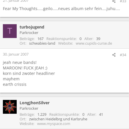
21. Januar 2007
#33
Fear My Thoughts.....geilo.....neues album sehr fein....juhu....
turbojugend
T
Parkrocker
Beiträge
167
Reaktionspunkte
0
Alter
39
Ort
schwabies-land
Website
www.cupids-curse.de
30. Januar 2007
#34
jeah neue bands!
MAROON! FUCK JEAH ;)
korn sind zwoter headliner
mayhem
earth crissis
LongJhonSilver
Parkrocker
Beiträge
1.229
Reaktionspunkte
0
Alter
41
Ort
zwischen Heidelbrg und Karlsruhe
Website
www.myspace.com