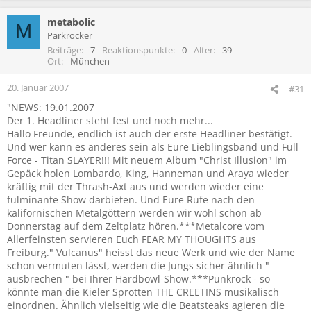
metabolic
M
Parkrocker
Beiträge
7
Reaktionspunkte
0
Alter
39
Ort
München
20. Januar 2007
#31
"NEWS: 19.01.2007
Der 1. Headliner steht fest und noch mehr...
Hallo Freunde, endlich ist auch der erste Headliner bestätigt.
Und wer kann es anderes sein als Eure Lieblingsband und Full
Force - Titan SLAYER!!! Mit neuem Album "Christ Illusion" im
Gepäck holen Lombardo, King, Hanneman und Araya wieder
kräftig mit der Thrash-Axt aus und werden wieder eine
fulminante Show darbieten. Und Eure Rufe nach den
kalifornischen Metalgöttern werden wir wohl schon ab
Donnerstag auf dem Zeltplatz hören.***Metalcore vom
Allerfeinsten servieren Euch FEAR MY THOUGHTS aus
Freiburg." Vulcanus" heisst das neue Werk und wie der Name
schon vermuten lässt, werden die Jungs sicher ähnlich "
ausbrechen " bei Ihrer Hardbowl-Show.***Punkrock - so
könnte man die Kieler Sprotten THE CREETINS musikalisch
einordnen. Ähnlich vielseitig wie die Beatsteaks agieren die