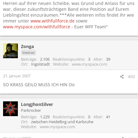
Herren auf Ihrer neuen Scheibe, was Grund und Anlass für uns
war, dieser zukunftsträchtigen Band eine Position auf Eurem
Lieblingsfest einzuräumen.***Alle weiteren Infos findet Ihr wie
immer unter
www.withfullforce.de
sowie
www.myspace.com/withfullforce
- Euer WFF Team"
Zonga
Veteran
Beiträge
2.106
Reaktionspunkte
3
Alter
39
Ort
Ingolstadt
Website
www.myspace.com
21. Januar 2007
#32
SO KRASS GEILO MUSS ICH HIN Oo
LongJhonSilver
Parkrocker
Beiträge
1.229
Reaktionspunkte
0
Alter
41
Ort
zwischen Heidelbrg und Karlsruhe
Website
www.myspace.com