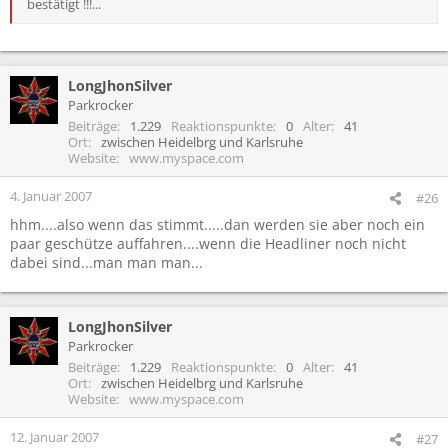
bestätigt !!!...
LongJhonSilver
Parkrocker
Beiträge
1.229
Reaktionspunkte
0
Alter
41
Ort
zwischen Heidelbrg und Karlsruhe
Website
www.myspace.com
4. Januar 2007
#26
hhm....also wenn das stimmt.....dan werden sie aber noch ein
paar geschütze auffahren....wenn die Headliner noch nicht
dabei sind...man man man...
LongJhonSilver
Parkrocker
Beiträge
1.229
Reaktionspunkte
0
Alter
41
Ort
zwischen Heidelbrg und Karlsruhe
Website
www.myspace.com
12. Januar 2007
#27