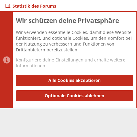
Statistik des Forums
Wir schützen deine Privatsphäre
Themen
22.121
Beiträge
825.690
Wir verwenden essentielle Cookies, damit diese Website
Mitglieder
12.427
funktioniert, und optionale Cookies, um den Komfort bei
Neuestes Mitglied
Berlin
der Nutzung zu verbessern und Funktionen von
Drittanbietern bereitzustellen.
Konfiguriere deine Einstellungen und erhalte weitere
Informationen
Datenschutz-Einstellungen
PR Light
Deutsch [Du]
Nutzungsbedingungen
Alle Cookies akzeptieren
Datenschutzerklärung
Impressum
®
Community platform by XenForo
Optionale Cookies ablehnen
© 2010-2025 XenForo Ltd.
|
Style
and add-ons by ThemeHouse