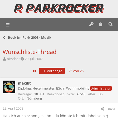
Rock im Park 2008 - Musik
Wunschliste-Thread
E
E
nitsche
20. Juli 2007
r
r
s
s
Erste
Vorherige
25 von 25
t
t
e
e
l
l
maxibt
l
l
Dipl.-Ing. Hexenmeister, BSc in Wohnmobiling
Administrator
e
t
Beiträge
18.831
Reaktionspunkte
6.648
Alter
36
r
a
Ort
Nürnberg
m
22. April 2008
#481
Hab ich auch schon gesehn...da könnte ich mit dabei sein :)