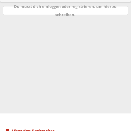
p
e
Du musst dich einloggen oder registrieren, um hier zu
r
schreiben.
r
t
Über den Parkrocker