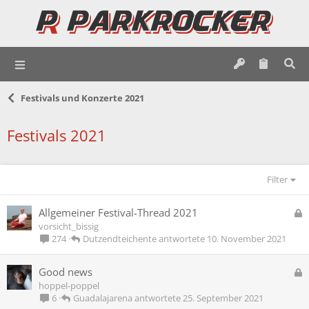
Festivals und Konzerte 2021
Festivals 2021
Filter
G
Allgemeiner Festival-Thread 2021
e
vorsicht_bissig
s
Dutzendteichente
10. November 2021
274
p
e
G
Good news
r
e
hoppel-poppel
r
s
Guadalajarena
25. September 2021
6
t