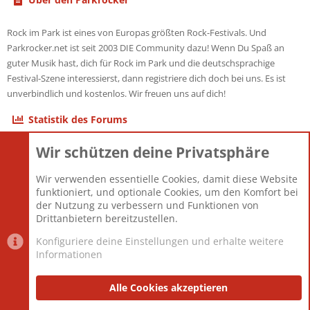
Rock im Park ist eines von Europas größten Rock-Festivals. Und
Parkrocker.net ist seit 2003 DIE Community dazu! Wenn Du Spaß an
guter Musik hast, dich für Rock im Park und die deutschsprachige
Festival-Szene interessierst, dann registriere dich doch bei uns. Es ist
unverbindlich und kostenlos. Wir freuen uns auf dich!
Statistik des Forums
Wir schützen deine Privatsphäre
Themen
22.121
Beiträge
825.690
Wir verwenden essentielle Cookies, damit diese Website
Mitglieder
12.427
funktioniert, und optionale Cookies, um den Komfort bei
Neuestes Mitglied
Berlin
der Nutzung zu verbessern und Funktionen von
Drittanbietern bereitzustellen.
Konfiguriere deine Einstellungen und erhalte weitere
Informationen
Datenschutz-Einstellungen
PR Light
Deutsch [Du]
Nutzungsbedingungen
Alle Cookies akzeptieren
Datenschutzerklärung
Impressum