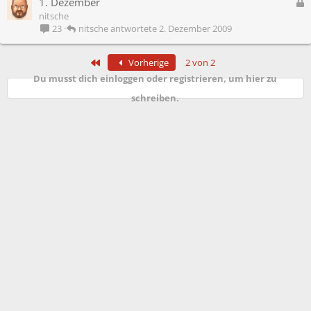
G
1. Dezember
r
e
nitsche
r
s
nitsche
2. Dezember 2009
23
t
p
e
Erste
Vorherige
2 von 2
r
Du musst dich einloggen oder registrieren, um hier zu
r
t
schreiben.