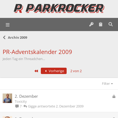
Archiv 2009
PR-Adventskalender 2009
Jeden Tag ein Threadchen...
Erste
Vorherige
2 von 2
Filter
G
2. Dezember
e
Toxicity
s
Gigge
2. Dezember 2009
7
p
e