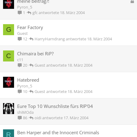
G
meine beitrag?!
e
Pyron_5
s
gfc
18. März 2004
1
p
e
Fear Factory
G
r
Guest
r
HarryHarndrang
18. März 2004
12
t
Chimaira bei RiP?
C
c11
Guest
18. März 2004
20
Hatebreed
Pyron_5
Guest
18. März 2004
10
Eure Top 10 Wunschliste fürs RIP'04
shiMOda
oidi
17. März 2004
86
Ben Harper and the Innocent Criminals
R