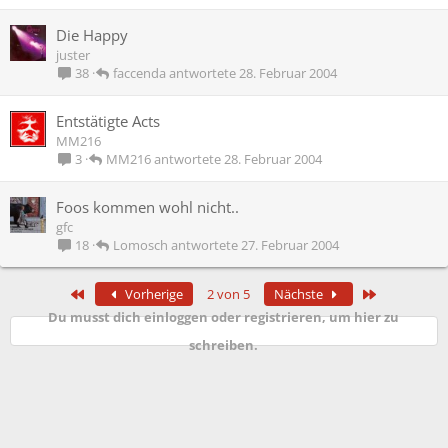
Die Happy
juster
faccenda
28. Februar 2004
38
Entstätigte Acts
MM216
MM216
28. Februar 2004
3
Foos kommen wohl nicht..
gfc
Lomosch
27. Februar 2004
18
Erste
Letzte
Vorherige
2 von 5
Nächste
Du musst dich einloggen oder registrieren, um hier zu
schreiben.