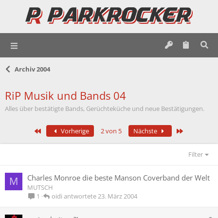
Archiv 2004
RiP Musik und Bands 04
Alles über bestätigte Bands, Gerüchteküche und neue Bestätigungen.
Erste
Letzte
Vorherige
2 von 5
Nächste
Filter
Charles Monroe die beste Manson Coverband der Welt
M
MUTSCH
oidi
23. März 2004
1