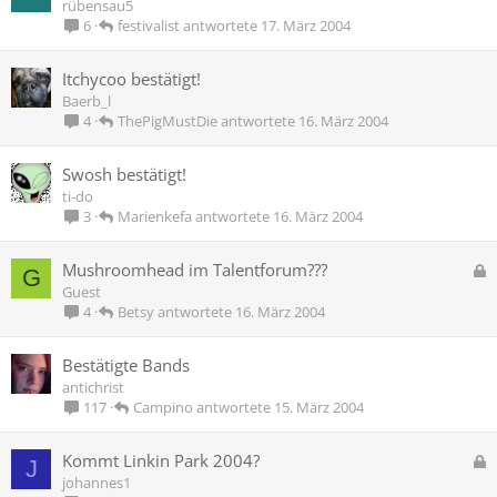
rübensau5
festivalist
17. März 2004
6
Itchycoo bestätigt!
Baerb_l
ThePigMustDie
16. März 2004
4
Swosh bestätigt!
ti-do
Marienkefa
16. März 2004
3
G
Mushroomhead im Talentforum???
G
e
Guest
s
Betsy
16. März 2004
4
p
e
Bestätigte Bands
r
antichrist
r
Campino
15. März 2004
117
t
G
Kommt Linkin Park 2004?
J
e
johannes1