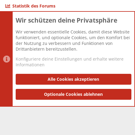
Statistik des Forums
Wir schützen deine Privatsphäre
Themen
22.123
Beiträge
825.722
Wir verwenden essentielle Cookies, damit diese Website
Mitglieder
12.427
funktioniert, und optionale Cookies, um den Komfort bei
Neuestes Mitglied
Berlin
der Nutzung zu verbessern und Funktionen von
Drittanbietern bereitzustellen.
Konfiguriere deine Einstellungen und erhalte weitere
Informationen
Datenschutz-Einstellungen
PR Light
Deutsch [Du]
Nutzungsbedingungen
Alle Cookies akzeptieren
Datenschutzerklärung
Impressum
®
Community platform by XenForo
Optionale Cookies ablehnen
© 2010-2025 XenForo Ltd.
|
Style
and add-ons by ThemeHouse