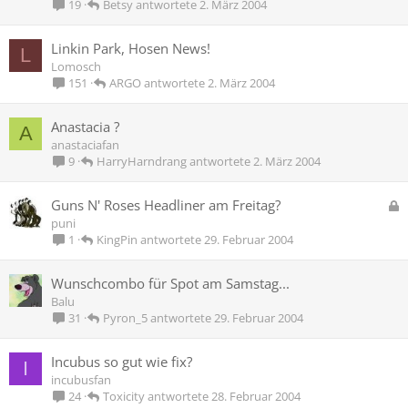
s
Betsy
2. März 2004
19
p
e
Linkin Park, Hosen News!
L
r
Lomosch
r
ARGO
2. März 2004
151
t
Anastacia ?
A
anastaciafan
HarryHarndrang
2. März 2004
9
G
Guns N' Roses Headliner am Freitag?
e
puni
s
KingPin
29. Februar 2004
1
p
e
Wunschcombo für Spot am Samstag...
r
Balu
r
Pyron_5
29. Februar 2004
31
t
Incubus so gut wie fix?
I
incubusfan
Toxicity
28. Februar 2004
24