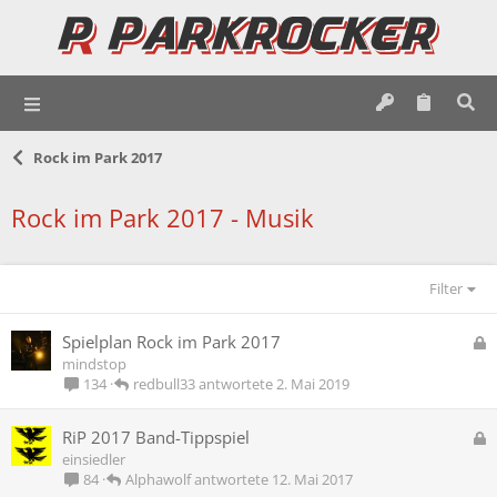
Rock im Park 2017
Rock im Park 2017 - Musik
Filter
G
Spielplan Rock im Park 2017
e
mindstop
s
redbull33
2. Mai 2019
134
p
e
G
RiP 2017 Band-Tippspiel
r
e
einsiedler
r
s
Alphawolf
12. Mai 2017
84
t