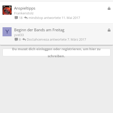
p
e
G
Anspieltipps
r
e
Frankenstolz
r
s
mindstop
11. Mai 2017
18
t
p
e
G
Beginn der Bands am Freitag
Y
r
e
yvel33
r
s
Doctahcerveza
7. März 2017
8
t
p
e
Du musst dich einloggen oder registrieren, um hier zu
r
schreiben.
r
t