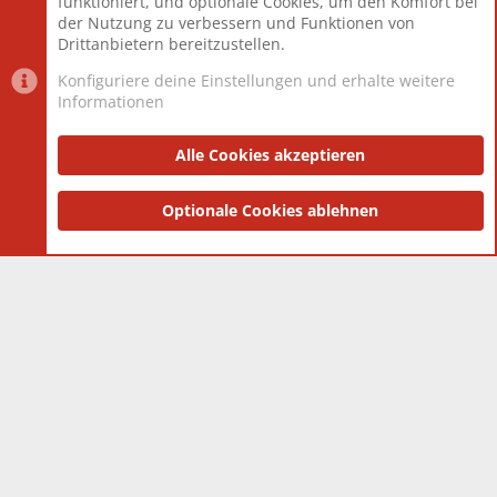
funktioniert, und optionale Cookies, um den Komfort bei
Neuestes Mitglied
Toddster85
der Nutzung zu verbessern und Funktionen von
Drittanbietern bereitzustellen.
Konfiguriere deine Einstellungen und erhalte weitere
Informationen
Datenschutz-Einstellungen
PR Light
Deutsch [Du]
Nutzungsbedingungen
Alle Cookies akzeptieren
Datenschutzerklärung
Impressum
®
Community platform by XenForo
Optionale Cookies ablehnen
© 2010-2025 XenForo Ltd.
|
Style
and add-ons by ThemeHouse