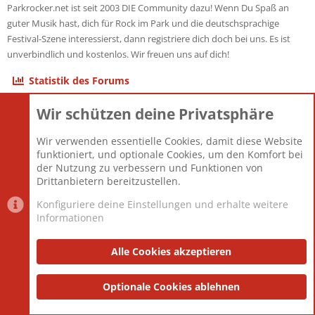
Parkrocker.net ist seit 2003 DIE Community dazu! Wenn Du Spaß an
guter Musik hast, dich für Rock im Park und die deutschsprachige
Festival-Szene interessierst, dann registriere dich doch bei uns. Es ist
unverbindlich und kostenlos. Wir freuen uns auf dich!
Statistik des Forums
Wir schützen deine Privatsphäre
Themen
22.121
Beiträge
825.692
Wir verwenden essentielle Cookies, damit diese Website
Mitglieder
12.427
funktioniert, und optionale Cookies, um den Komfort bei
Neuestes Mitglied
Berlin
der Nutzung zu verbessern und Funktionen von
Drittanbietern bereitzustellen.
Konfiguriere deine Einstellungen und erhalte weitere
Informationen
Datenschutz-Einstellungen
PR Light
Deutsch [Du]
Nutzungsbedingungen
Alle Cookies akzeptieren
Datenschutzerklärung
Impressum
®
Community platform by XenForo
Optionale Cookies ablehnen
© 2010-2025 XenForo Ltd.
|
Style
and add-ons by ThemeHouse