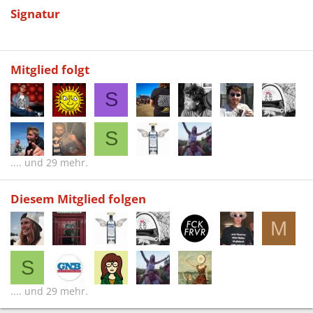
Signatur
Mitglied folgt
S
S
.... und 29 mehr.
Diesem Mitglied folgen
M
S
.... und 29 mehr.