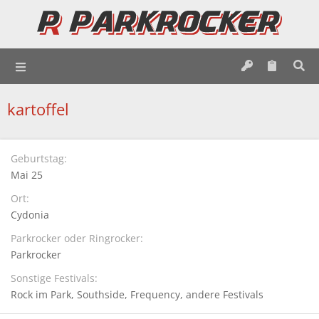
kartoffel
Geburtstag
Mai 25
Ort
Cydonia
Parkrocker oder Ringrocker
Parkrocker
Sonstige Festivals
Rock im Park
Southside
Frequency
andere Festivals