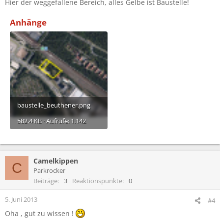
Hier der weggefallene Bereich, alles Gelbe ist Baustelle!
Anhänge
baustelle_beuthener.png
582,4 KB · Aufrufe: 1.142
Camelkippen
C
Parkrocker
Beiträge
3
Reaktionspunkte
0
5. Juni 2013
#4
Oha , gut zu wissen !