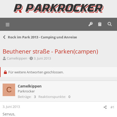
Rock im Park 2013 - Camping und Anreise
Beuthener straße - Parken(campen)
E
E
Camelkippen
3. Juni 2013
r
r
s
s
t
Für weitere Antworten geschlossen.
t
e
e
l
l
Camelkippen
l
l
C
e
t
Parkrocker
r
a
Beiträge
3
Reaktionspunkte
0
m
3. Juni 2013
#1
Servus,