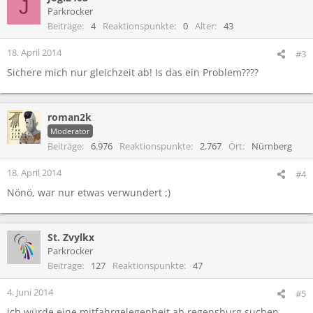
J
Parkrocker
Beiträge
4
Reaktionspunkte
0
Alter
43
18. April 2014
#3
Sichere mich nur gleichzeit ab! Is das ein Problem????
roman2k
Moderator
Beiträge
6.976
Reaktionspunkte
2.767
Ort
Nürnberg
18. April 2014
#4
Nönö, war nur etwas verwundert ;)
St. Zvylkx
Parkrocker
Beiträge
127
Reaktionspunkte
47
4. Juni 2014
#5
ich würde eine mitfahrgelegenheit ab regensburg suchen,