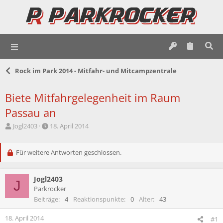
Rock im Park 2014 - Mitfahr- und Mitcampzentrale
Biete Mitfahrgelegenheit im Raum
Passau an
E
E
Jogl2403
18. April 2014
r
r
s
s
t
Für weitere Antworten geschlossen.
t
e
e
l
l
Jogl2403
l
l
J
e
t
Parkrocker
r
a
Beiträge
4
Reaktionspunkte
0
Alter
43
m
18. April 2014
#1