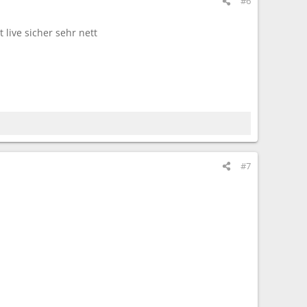
#6
 live sicher sehr nett
#7