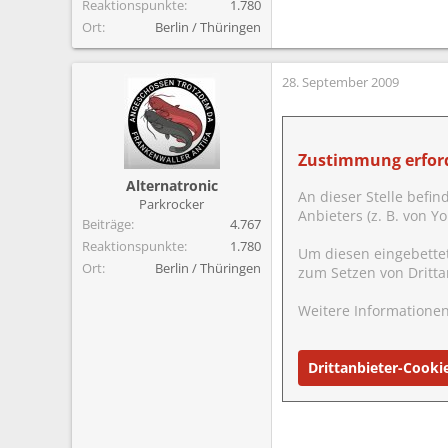
Reaktionspunkte
1.780
Ort
Berlin / Thüringen
28. September 2009
Zustimmung erford
Alternatronic
An dieser Stelle befin
Parkrocker
Anbieters (z. B. von 
Beiträge
4.767
Reaktionspunkte
1.780
Um diesen eingebette
Ort
Berlin / Thüringen
zum Setzen von Dritta
Weitere Informationen
Drittanbieter-Cooki