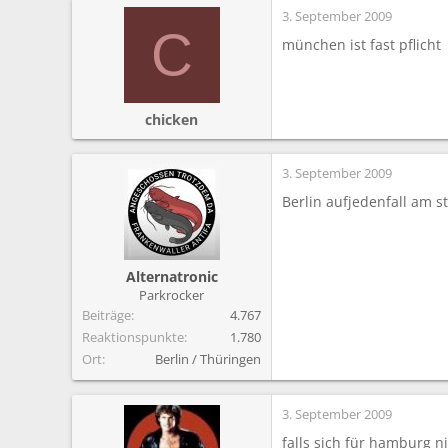
3. September 2009
C
münchen ist fast pflicht
chicken
3. September 2009
Berlin aufjedenfall am s
Alternatronic
Parkrocker
Beiträge
4.767
Reaktionspunkte
1.780
Ort
Berlin / Thüringen
3. September 2009
falls sich für hamburg n