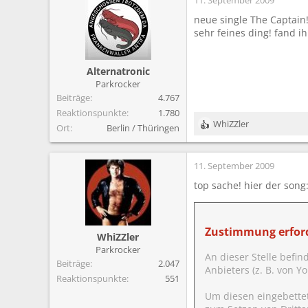
neue single The Captain
sehr feines ding! fand i
Alternatronic
Parkrocker
Beiträge
4.767
Reaktionspunkte
1.780
WhiZZler
Ort
Berlin / Thüringen
R
e
a
11. September 2009
k
t
top sache! hier der song
i
o
n
e
Zustimmung erford
WhiZZler
n
Parkrocker
:
An dieser Stelle befin
Beiträge
2.047
Anbieters (z. B. von 
Reaktionspunkte
551
Um diesen eingebette