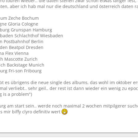
lyro touren wieder.. die daten stehen zwar schon etwas länger fes
aten, aber ich hab mal nur die deutschland und österreich daten r
chum Zeche Bochum
gne Gloria Cologne
amburg Grunspan Hamburg
esbaden Schlachthof Wiesbaden
in Postbahnhof Berlin
sden Beatpol Dresden
na Flex Vienna
ch Mascotte Zurich
ich Backstage Munich
ourg Fri-son Fribourg
bt es übrigens die neue single des albums, das wohl im oktober er
al verliebt.. sehr geil.. der rest ist dann wieder ein wenig zu epoc
g is a problem")
rg am start sein.. werde noch maximal 2 wochen mitpilgerer such
is mir biffy clyro definitiv wert