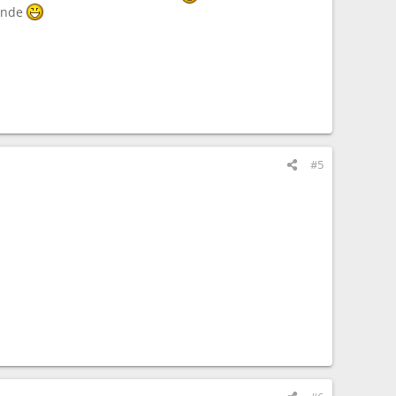
eunde
#5