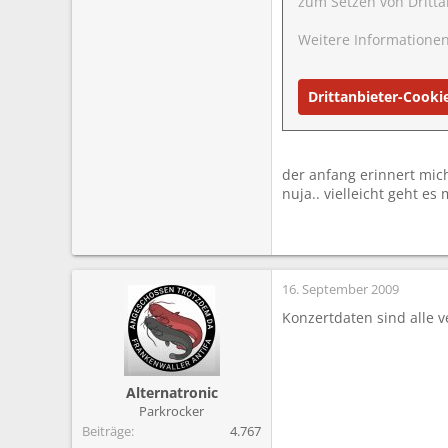
zum Setzen von Dritta
Weitere Informationen
Drittanbieter-Cooki
der anfang erinnert mich
nuja.. vielleicht geht es 
16. September 2009
Konzertdaten sind alle 
Alternatronic
Parkrocker
Beiträge
4.767