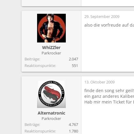
29. September 2009
also die vorfreude auf d
WhiZZler
Parkrocker
Beiträge
2.047
Reaktionspunkte
551
13. Oktober 2009
finde den song sehr geil
ein ganz anderes Kaliber
Hab mir mein Ticket für 
Alternatronic
Parkrocker
Beiträge
4.767
Reaktionspunkte
1.780