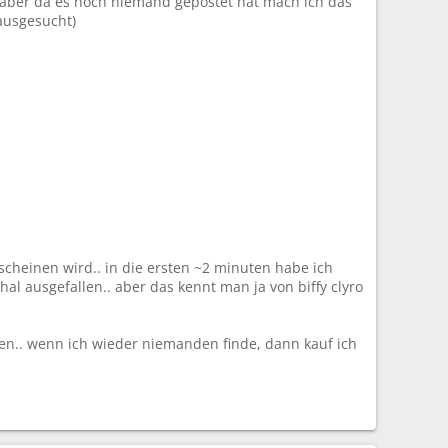
t, aber da es noch niemand gepostet hat mach ich das
ausgesucht)
scheinen wird.. in die ersten ~2 minuten habe ich
hal ausgefallen.. aber das kennt man ja von biffy clyro
en.. wenn ich wieder niemanden finde, dann kauf ich