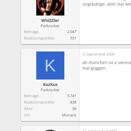
ungläubige, aber das ko
WhiZZler
Parkrocker
Beiträge
2.047
Reaktionspunkte
551
3. September 2009
K
ah münchen ist a sonnta
mal guggen..
KuzKus
Parkrocker
Beiträge
5.741
Reaktionspunkte
838
Alter
36
Ort
Monaco
11. September 2009