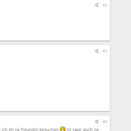
#2
#3
#4
lte ich eh ne freundin besuchen
ist zwar auch ne