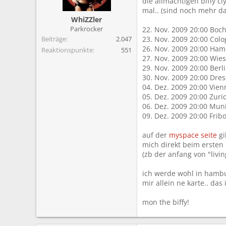
die allmächtigen biffy c
m
mal.. (sind noch mehr d
WhiZZler
Parkrocker
22. Nov. 2009 20:00 Bo
Beiträge
2.047
23. Nov. 2009 20:00 Colo
26. Nov. 2009 20:00 H
Reaktionspunkte
551
27. Nov. 2009 20:00 Wi
29. Nov. 2009 20:00 Berl
30. Nov. 2009 20:00 Dre
04. Dez. 2009 20:00 Vien
05. Dez. 2009 20:00 Zuri
06. Dez. 2009 20:00 Mun
09. Dez. 2009 20:00 Frib
auf der
myspace seite
gi
mich direkt beim ersten m
(zb der anfang von "livin
ich werde wohl in hambu
mir allein ne karte.. das 
mon the biffy!