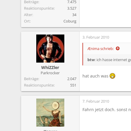
Beiträge
7.475
Reaktionspunkte
3.527
Alter
34
Ort
Coburg
3. Februar 2010
Ænima schrieb:
btw
: ich hasse internet g
WhiZZler
Parkrocker
hat auch was
Beiträge
2.047
Reaktionspunkte
551
7. Februar 2010
Fahrn jetzt doch. sonst 