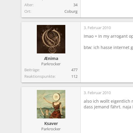
Alter
34
Ort
Coburg
3. Februar 2010
Imao = In my arrogant o
btw: ich hasse internet g
Ænima
Parkrocker
Beiträge
477
Reaktionspunkte
112
3. Februar 2010
also ich wollt eigentlic
dass jemand fährt. naja 
Ksaver
Parkrocker