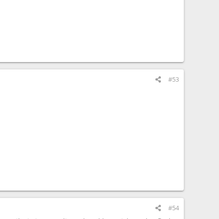
#53
#54