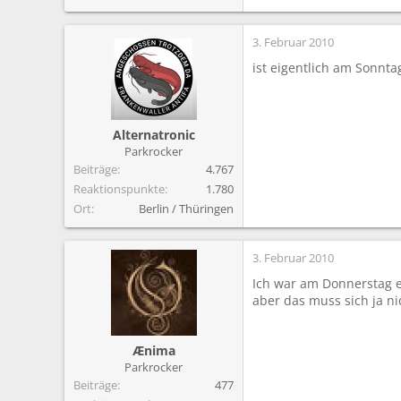
3. Februar 2010
ist eigentlich am Sonnta
Alternatronic
Parkrocker
Beiträge
4.767
Reaktionspunkte
1.780
Ort
Berlin / Thüringen
3. Februar 2010
Ich war am Donnerstag e
aber das muss sich ja ni
Ænima
Parkrocker
Beiträge
477