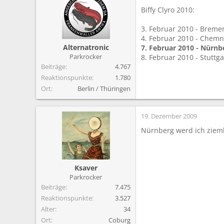
Biffy Clyro 2010:
3. Februar 2010 - Breme
4. Februar 2010 - Chemni
Alternatronic
7. Februar 2010 - Nürnb
Parkrocker
8. Februar 2010 - Stuttga
Beiträge
4.767
Reaktionspunkte
1.780
Ort
Berlin / Thüringen
19. Dezember 2009
Nürnberg werd ich zieml
Ksaver
Parkrocker
Beiträge
7.475
Reaktionspunkte
3.527
Alter
34
Ort
Coburg