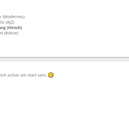
n (Modernes)
tz (AJZ)
erg (Hirsch)
rt (Röhre)
ich sicher am start sein.