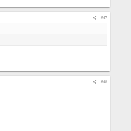
#47
#48