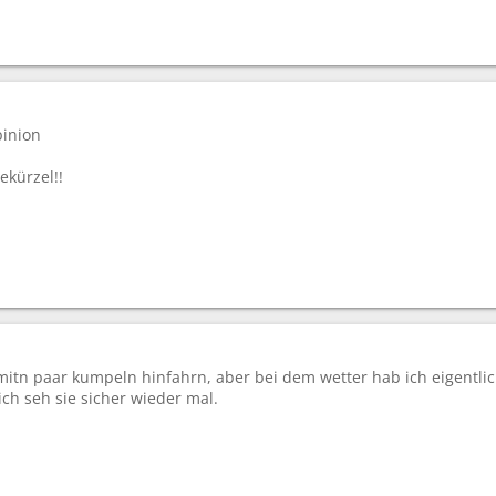
pinion
ekürzel!!
h mitn paar kumpeln hinfahrn, aber bei dem wetter hab ich eigentli
ich seh sie sicher wieder mal.