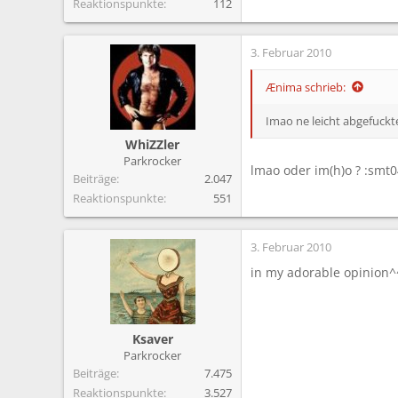
Reaktionspunkte
112
3. Februar 2010
Ænima schrieb:
Imao ne leicht abgefuckt
WhiZZler
Parkrocker
lmao oder im(h)o ? :smt
Beiträge
2.047
Reaktionspunkte
551
3. Februar 2010
in my adorable opinion^
Ksaver
Parkrocker
Beiträge
7.475
Reaktionspunkte
3.527