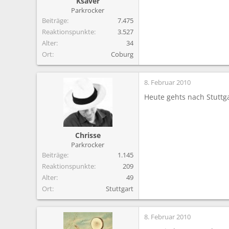
Ksaver
Parkrocker
Beiträge
7.475
Reaktionspunkte
3.527
Alter
34
Ort
Coburg
8. Februar 2010
Heute gehts nach Stuttga
Chrisse
Parkrocker
Beiträge
1.145
Reaktionspunkte
209
Alter
49
Ort
Stuttgart
8. Februar 2010