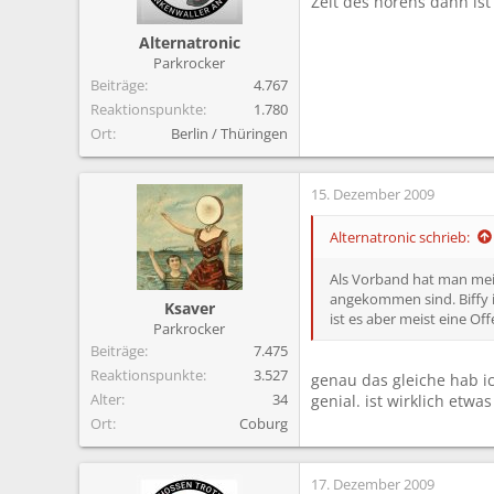
Zeit des hörens dann ist
m
Alternatronic
Parkrocker
Beiträge
4.767
Reaktionspunkte
1.780
Ort
Berlin / Thüringen
15. Dezember 2009
Alternatronic schrieb:
Als Vorband hat man meis
angekommen sind. Biffy i
Ksaver
ist es aber meist eine Of
Parkrocker
Beiträge
7.475
Reaktionspunkte
3.527
genau das gleiche hab ic
Alter
34
genial. ist wirklich etw
Ort
Coburg
17. Dezember 2009