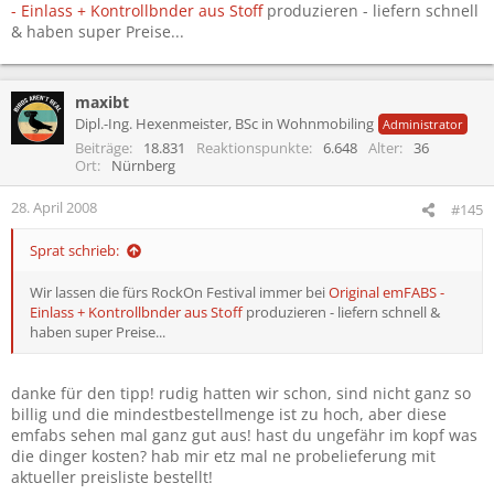
- Einlass + Kontrollbnder aus Stoff
produzieren - liefern schnell
& haben super Preise...
maxibt
Dipl.-Ing. Hexenmeister, BSc in Wohnmobiling
Administrator
Beiträge
18.831
Reaktionspunkte
6.648
Alter
36
Ort
Nürnberg
28. April 2008
#145
Sprat schrieb:
Wir lassen die fürs RockOn Festival immer bei
Original emFABS -
Einlass + Kontrollbnder aus Stoff
produzieren - liefern schnell &
haben super Preise...
danke für den tipp! rudig hatten wir schon, sind nicht ganz so
billig und die mindestbestellmenge ist zu hoch, aber diese
emfabs sehen mal ganz gut aus! hast du ungefähr im kopf was
die dinger kosten? hab mir etz mal ne probelieferung mit
aktueller preisliste bestellt!