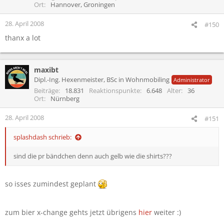
Ort
Hannover, Groningen
28. April 2008
#150
thanx a lot
maxibt
Dipl.-Ing. Hexenmeister, BSc in Wohnmobiling
Administrator
Beiträge
18.831
Reaktionspunkte
6.648
Alter
36
Ort
Nürnberg
28. April 2008
#151
splashdash schrieb:
sind die pr bändchen denn auch gelb wie die shirts???
so isses zumindest geplant
zum bier x-change gehts jetzt übrigens
hier
weiter :)