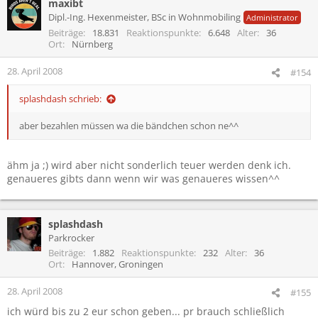
maxibt
Dipl.-Ing. Hexenmeister, BSc in Wohnmobiling
Administrator
Beiträge
18.831
Reaktionspunkte
6.648
Alter
36
Ort
Nürnberg
28. April 2008
#154
splashdash schrieb:
aber bezahlen müssen wa die bändchen schon ne^^
ähm ja ;) wird aber nicht sonderlich teuer werden denk ich.
genaueres gibts dann wenn wir was genaueres wissen^^
splashdash
Parkrocker
Beiträge
1.882
Reaktionspunkte
232
Alter
36
Ort
Hannover, Groningen
28. April 2008
#155
ich würd bis zu 2 eur schon geben... pr brauch schließlich