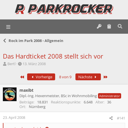
Rock im Park 2008 - Allgemein
Das Hardticket 2008 stellt sich vor
E
E
Bertl
13. März 2008
r
r
s
s
Erste
Letzte
Vorherige
8 von 9
Nächste
t
t
e
e
l
l
maxibt
l
l
Dipl.-Ing. Hexenmeister, BSc in Wohnmobiling
Administrator
e
t
Beiträge
18.831
Reaktionspunkte
6.648
Alter
36
r
a
Ort
Nürnberg
m
23. April 2008
#141