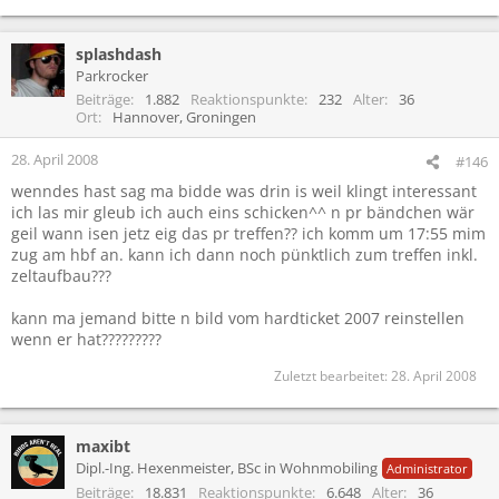
splashdash
Parkrocker
Beiträge
1.882
Reaktionspunkte
232
Alter
36
Ort
Hannover, Groningen
28. April 2008
#146
wenndes hast sag ma bidde was drin is weil klingt interessant
ich las mir gleub ich auch eins schicken^^ n pr bändchen wär
geil wann isen jetz eig das pr treffen?? ich komm um 17:55 mim
zug am hbf an. kann ich dann noch pünktlich zum treffen inkl.
zeltaufbau???
kann ma jemand bitte n bild vom hardticket 2007 reinstellen
wenn er hat?????????
Zuletzt bearbeitet:
28. April 2008
maxibt
Dipl.-Ing. Hexenmeister, BSc in Wohnmobiling
Administrator
Beiträge
18.831
Reaktionspunkte
6.648
Alter
36