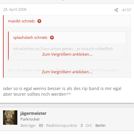
28. April 2008
#157
maxibt schrieb:
splashdash schrieb:
ich würd bis zu 2 eur schon geben... pr brauch schließlich
geld^^
Zum Vergrößern anklicken....
hm, ich denke mal dass es doch eher so 3,00 oder 3,50 werden
Zum Vergrößern anklicken....
würden...mal sehn.
oder so is egal wenns besser is als des rip band is mir egal
aber teurer solltes nich werden^^
jägermeister
Parkrocker
Beiträge
85
Reaktionspunkte
3
Ort
Berlin