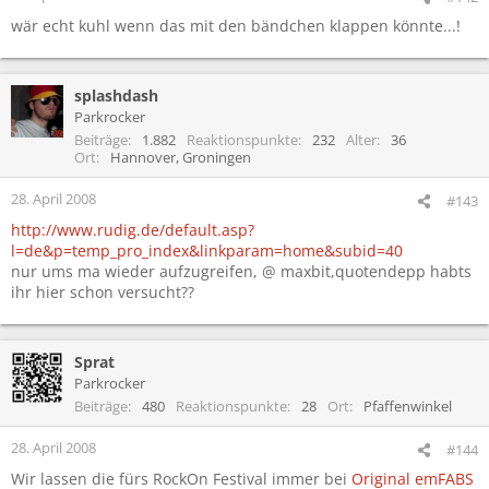
wär echt kuhl wenn das mit den bändchen klappen könnte...!
splashdash
Parkrocker
Beiträge
1.882
Reaktionspunkte
232
Alter
36
Ort
Hannover, Groningen
28. April 2008
#143
http://www.rudig.de/default.asp?
l=de&p=temp_pro_index&linkparam=home&subid=40
nur ums ma wieder aufzugreifen, @ maxbit,quotendepp habts
ihr hier schon versucht??
Sprat
Parkrocker
Beiträge
480
Reaktionspunkte
28
Ort
Pfaffenwinkel
28. April 2008
#144
Wir lassen die fürs RockOn Festival immer bei
Original emFABS