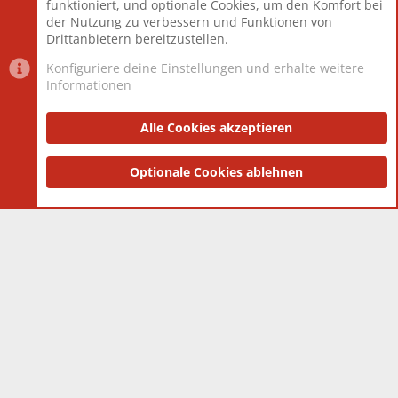
funktioniert, und optionale Cookies, um den Komfort bei
Neuestes Mitglied
Toddster85
der Nutzung zu verbessern und Funktionen von
Drittanbietern bereitzustellen.
Konfiguriere deine Einstellungen und erhalte weitere
Informationen
Datenschutz-Einstellungen
PR Light
Deutsch [Du]
Nutzungsbedingungen
Alle Cookies akzeptieren
Datenschutzerklärung
Impressum
®
Community platform by XenForo
Optionale Cookies ablehnen
© 2010-2025 XenForo Ltd.
|
Style
and add-ons by ThemeHouse