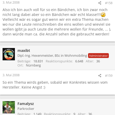
3. Mai 2008
#158
Also ich bin auch voll für so ein Bändchen, ich bin zwar noch
nicht lang dabei aber so ein Bändchen wär echt klasse!!!!
Vielleicht wär es sogar gut wenn wir ein extra Thema machen
wo nur die Leute reinschreiben die eins wollen und wieviel sie
wollen (gibt ja auch Leute die mehrere wollen für Freunde, ... ),
dann würde man ca. die Anzahl sehen die gebraucht werden!
maxibt
Dipl.-Ing. Hexenmeister, BSc in Wohnmobiling
Administrator
Beiträge
18.831
Reaktionspunkte
6.648
Alter
36
Ort
Nürnberg
3. Mai 2008
#159
So ein Thema wirds geben, sobald wir Konkretes wissen vom
Hersteller. Keine Angst :)
Famalysz
Parkrocker
Beiträge
1.149
Reaktionspunkte
9
Alter
36