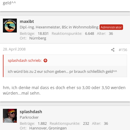
geld^^
maxibt
Dipl.-Ing. Hexenmeister, BSc in Wohnmobiling
Administrator
Beiträge
18.831
Reaktionspunkte
6.648
Alter
36
Ort
Nürnberg
28. April 2008
#156
splashdash schrieb:
ich würd bis zu 2 eur schon geben... pr brauch schließlich geld^^
hm, ich denke mal dass es doch eher so 3,00 oder 3,50 werden
würden...mal sehn.
splashdash
Parkrocker
Beiträge
1.882
Reaktionspunkte
232
Alter
36
Ort
Hannover, Groningen