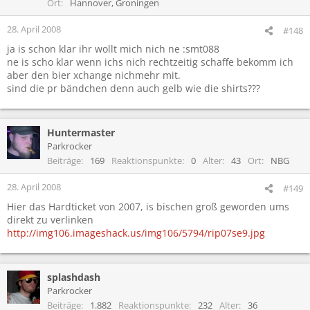
Ort
Hannover, Groningen
28. April 2008
#148
ja is schon klar ihr wollt mich nich ne :smt088
ne is scho klar wenn ichs nich rechtzeitig schaffe bekomm ich
aber den bier xchange nichmehr mit.
sind die pr bändchen denn auch gelb wie die shirts???
Huntermaster
Parkrocker
Beiträge
169
Reaktionspunkte
0
Alter
43
Ort
NBG
28. April 2008
#149
Hier das Hardticket von 2007, is bischen groß geworden ums
direkt zu verlinken
http://img106.imageshack.us/img106/5794/rip07se9.jpg
splashdash
Parkrocker
Beiträge
1.882
Reaktionspunkte
232
Alter
36