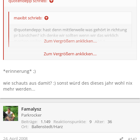
quotendepp schrieb:
maxibt schrieb:
@quotendepp: hast denn mittlerweile was gehört in richtung
pr bändchen? ich denke wir sollten wenn wir das wirklich
machen wollen mal langsam zur tat schreiten^^ :)
Zum Vergrößern anklicken....
Zum Vergrößern anklicken....
sorry, ich war im urlaub un hab danach gar nicht mehr dran
gedacht...
*erinnerung* ;)
ich hab paar preislisten per mail bekommen, ich geh des morgen
frueh alles durch, fass es zusammen und schick dir ne email...
wie schauts aus damit? :) sonst würd des dieses jahr wohl nix
mehr werden...
ich habs kurz ueberflogen, ich glaub des kommt alles verdammt
teuer... ich schaus aber morgen frueh wie gesagt noch alles
genauer an un berichte dann
Famalysz
Parkrocker
Beiträge
1.149
Reaktionspunkte
9
Alter
36
Ort
Ballenstedt/Harz
24. April 2008
#142