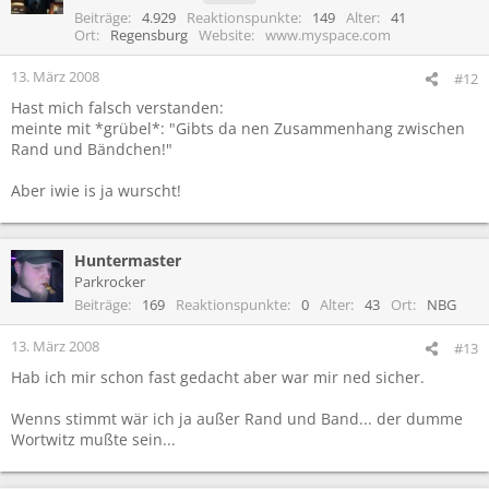
Beiträge
4.929
Reaktionspunkte
149
Alter
41
Ort
Regensburg
Website
www.myspace.com
13. März 2008
#12
Hast mich falsch verstanden:
meinte mit *grübel*: "Gibts da nen Zusammenhang zwischen
Rand und Bändchen!"
Aber iwie is ja wurscht!
Huntermaster
Parkrocker
Beiträge
169
Reaktionspunkte
0
Alter
43
Ort
NBG
13. März 2008
#13
Hab ich mir schon fast gedacht aber war mir ned sicher.
Wenns stimmt wär ich ja außer Rand und Band... der dumme
Wortwitz mußte sein...