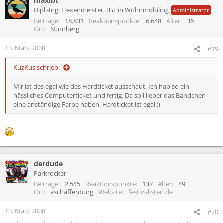
maxibt
Dipl.-Ing. Hexenmeister, BSc in Wohnmobiling
Administrator
Beiträge
18.831
Reaktionspunkte
6.648
Alter
36
Ort
Nürnberg
13. März 2008
#19
KuzKus schrieb:
Mir ist des egal wie des Hardticket ausschaut. Ich hab so ein
hässliches Computerticket und fertig. Da soll lieber das Bändchen
eine anständige Farbe haben. Hardticket ist egal.;)
derdude
Parkrocker
Beiträge
2.545
Reaktionspunkte
137
Alter
49
Ort
aschaffenburg
Website
festivalisten.de
13. März 2008
#20