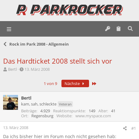
Rock im Park 2008 - Allgemein
Das Hardticket 2008 stellt sich vor
E
E
Bertl
13. März 2008
r
r
s
s
Letzte
1 von 9
Nächste
t
t
e
e
l
l
Bertl
l
l
kam, sah, schleckte
Veteran
e
t
Beiträge
4.929
Reaktionspunkte
149
Alter
41
r
a
Ort
Regensburg
Website
www.myspace.com
m
13. März 2008
#1
Da ichs bisher hier im Forum noch nicht gesehen hab: