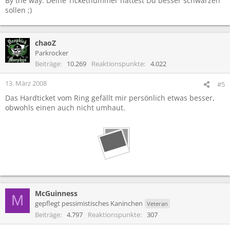
By the way: Deine Ticketnummer hättest Du besser schwärzen
sollen ;)
chaoZ
Parkrocker
Beiträge
10.269
Reaktionspunkte
4.022
13. März 2008
#5
Das Hardticket vom Ring gefällt mir persönlich etwas besser,
obwohls einen auch nicht umhaut.
McGuinness
M
gepflegt pessimistisches Kaninchen
Veteran
Beiträge
4.797
Reaktionspunkte
307