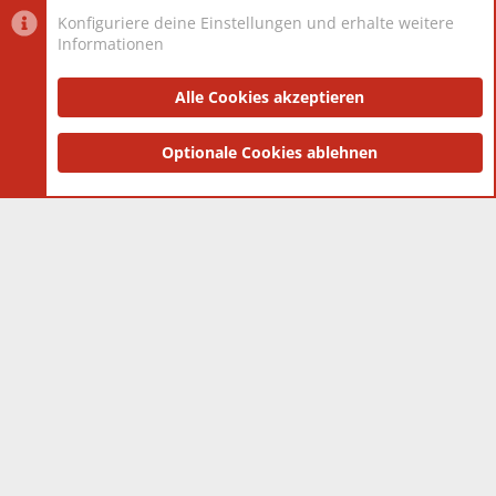
Konfiguriere deine Einstellungen und erhalte weitere
Informationen
Datenschutz-Einstellungen
PR Light
Deutsch [Du]
Nutzungsbedingungen
Alle Cookies akzeptieren
Datenschutzerklärung
Impressum
®
Community platform by XenForo
Optionale Cookies ablehnen
© 2010-2025 XenForo Ltd.
|
Style
and add-ons by ThemeHouse