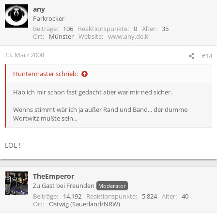
any
Parkrocker
Beiträge
106
Reaktionspunkte
0
Alter
35
Ort
Münster
Website
www.any.de.ki
13. März 2008
#14
Huntermaster schrieb:
Hab ich mir schon fast gedacht aber war mir ned sicher.
Wenns stimmt wär ich ja außer Rand und Band... der dumme
Wortwitz mußte sein...
LOL !
TheEmperor
Zu Gast bei Freunden
Moderator
Beiträge
14.192
Reaktionspunkte
5.824
Alter
40
Ort
Ostwig (Sauerland/NRW)