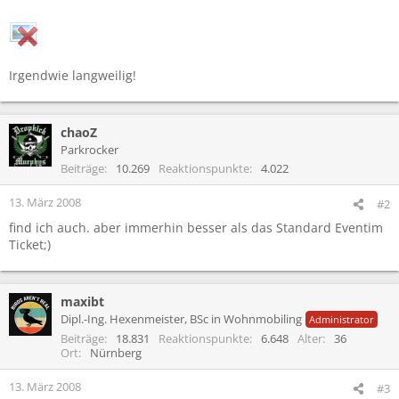
Irgendwie langweilig!
chaoZ
Parkrocker
Beiträge
10.269
Reaktionspunkte
4.022
13. März 2008
#2
find ich auch. aber immerhin besser als das Standard Eventim
Ticket;)
maxibt
Dipl.-Ing. Hexenmeister, BSc in Wohnmobiling
Administrator
Beiträge
18.831
Reaktionspunkte
6.648
Alter
36
Ort
Nürnberg
13. März 2008
#3