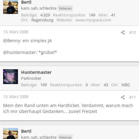
Bertl
kam, sah, schleckte
Veteran
Beiträge
4.929
Reaktionspunkte
149
Alter
41
Ort
Regensburg
Website
www.myspace.com
13. März 2008
#10
@Benny: ein simples JA
@huntermaster: *grübel*
Huntermaster
Parkrocker
Beiträge
169
Reaktionspunkte
0
Alter
43
Ort
NBG
13. März 2008
#11
Mein den Rand unten am Hardticket. Verdammt, warum mach
ich mir überhaupt Gedanken... zuviel Freizeit
Bertl
kam, sah, schleckte
Veteran