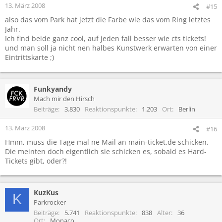
13. März 2008
#15
also das vom Park hat jetzt die Farbe wie das vom Ring letztes
Jahr.
Ich find beide ganz cool, auf jeden fall besser wie cts tickets!
und man soll ja nicht nen halbes Kunstwerk erwarten von einer
Eintrittskarte ;)
Funkyandy
Mach mir den Hirsch
Beiträge
3.830
Reaktionspunkte
1.203
Ort
Berlin
13. März 2008
#16
Hmm, muss die Tage mal ne Mail an main-ticket.de schicken.
Die meinten doch eigentlich sie schicken es, sobald es Hard-
Tickets gibt, oder?!
KuzKus
K
Parkrocker
Beiträge
5.741
Reaktionspunkte
838
Alter
36
Ort
Monaco