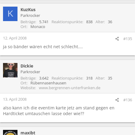
KuzKus
K
Parkrocker
Beiträge
5.741
Reaktionspunkte
838
Alter
36
Ort
Monaco
12. April 2008
#135
ja so bänder wären echt net schlecht....
Dickie
Parkrocker
Beiträge
3.642
Reaktionspunkte
318
Alter
35
Ort
Rübennasenhausen
Website
www.bergrennen-unterfranken.de
13. April 2008
#136
also kann ich die eventim karte jetz am stand gegen en
Hardticket umtauschen lasse oder wie??
maxibt