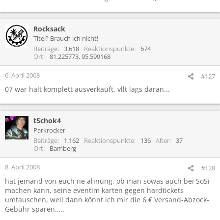
Rocksack
Titel? Brauch ich nicht!
Beiträge
3.618
Reaktionspunkte
674
Ort
81.225773, 95.599168
6. April 2008
#127
07 war halt komplett ausverkauft, vllt lags daran...
t5chok4
Parkrocker
Beiträge
1.162
Reaktionspunkte
136
Alter
37
Ort
Bamberg
8. April 2008
#128
hat jemand von euch ne ahnung, ob man sowas auch bei SoSi
machen kann, seine eventim karten gegen hardtickets
umtauschen, weil dann könnt ich mir die 6 € Versand-Abzock-
Gebühr sparen.....