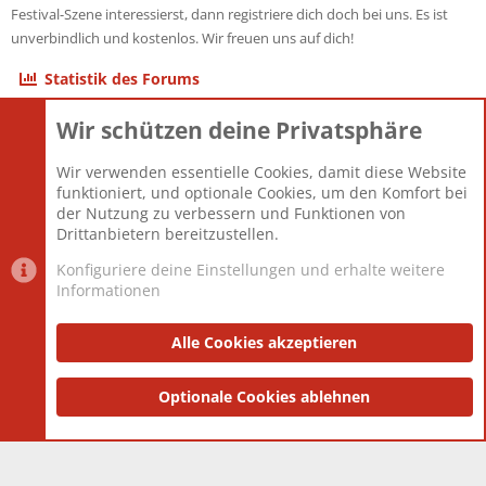
Festival-Szene interessierst, dann registriere dich doch bei uns. Es ist
unverbindlich und kostenlos. Wir freuen uns auf dich!
Statistik des Forums
Wir schützen deine Privatsphäre
Themen
22.121
Beiträge
825.675
Wir verwenden essentielle Cookies, damit diese Website
Mitglieder
12.425
funktioniert, und optionale Cookies, um den Komfort bei
Neuestes Mitglied
Toddster85
der Nutzung zu verbessern und Funktionen von
Drittanbietern bereitzustellen.
Konfiguriere deine Einstellungen und erhalte weitere
Informationen
Datenschutz-Einstellungen
PR Light
Deutsch [Du]
Nutzungsbedingungen
Alle Cookies akzeptieren
Datenschutzerklärung
Impressum
®
Community platform by XenForo
Optionale Cookies ablehnen
© 2010-2025 XenForo Ltd.
|
Style
and add-ons by ThemeHouse