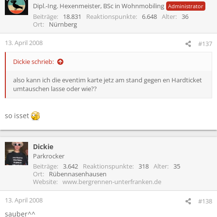
Dipl.-Ing. Hexenmeister, BSc in Wohnmobiling
Administrator
Beiträge
18.831
Reaktionspunkte
6.648
Alter
36
Ort
Nürnberg
13. April 2008
#137
Dickie schrieb:
also kann ich die eventim karte jetz am stand gegen en Hardticket
umtauschen lasse oder wie??
so isset
Dickie
Parkrocker
Beiträge
3.642
Reaktionspunkte
318
Alter
35
Ort
Rübennasenhausen
Website
www.bergrennen-unterfranken.de
13. April 2008
#138
sauber^^