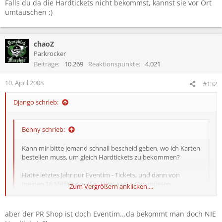
Falls du da die Hardtickets nicht bekommst, kannst sie vor Ort
umtauschen ;)
chaoZ
Parkrocker
Beiträge
10.269
Reaktionspunkte
4.021
10. April 2008
#132
Django schrieb:
Benny schrieb:
Kann mir bitte jemand schnall bescheid geben, wo ich Karten
bestellen muss, um gleich Hardtickets zu bekommen?
Hatte letztes Jahr nur Eventim - Tickets, und dann von
meinen 16 Mitfahrern die Hähme ertragen müssen...
Zum Vergrößern anklicken....
Das wollen wir doch verhindern...
Zum Vergrößern anklicken....
aber der PR Shop ist doch Eventim...da bekommt man doch NIE