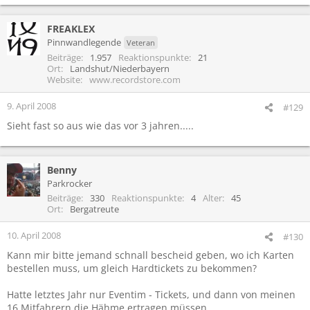
FREAKLEX
Pinnwandlegende
Veteran
Beiträge
1.957
Reaktionspunkte
21
Ort
Landshut/Niederbayern
Website
www.recordstore.com
9. April 2008
#129
Sieht fast so aus wie das vor 3 jahren.....
Benny
Parkrocker
Beiträge
330
Reaktionspunkte
4
Alter
45
Ort
Bergatreute
10. April 2008
#130
Kann mir bitte jemand schnall bescheid geben, wo ich Karten
bestellen muss, um gleich Hardtickets zu bekommen?
Hatte letztes Jahr nur Eventim - Tickets, und dann von meinen
16 Mitfahrern die Hähme ertragen müssen...