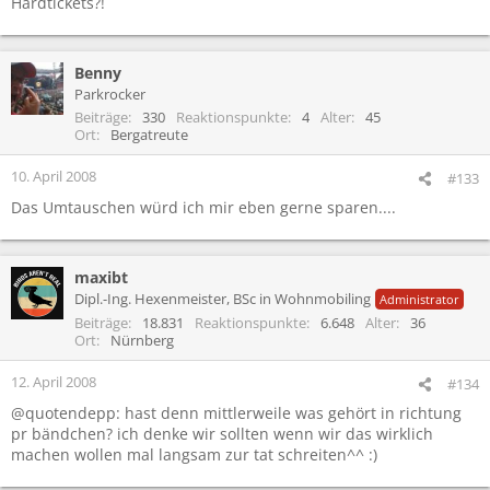
Hardtickets?!
Über den Parkrocker-Shop kaufen.
Falls du da die Hardtickets nicht bekommst, kannst sie vor Ort
umtauschen ;)
Benny
Parkrocker
Beiträge
330
Reaktionspunkte
4
Alter
45
Ort
Bergatreute
10. April 2008
#133
Das Umtauschen würd ich mir eben gerne sparen....
maxibt
Dipl.-Ing. Hexenmeister, BSc in Wohnmobiling
Administrator
Beiträge
18.831
Reaktionspunkte
6.648
Alter
36
Ort
Nürnberg
12. April 2008
#134
@quotendepp: hast denn mittlerweile was gehört in richtung
pr bändchen? ich denke wir sollten wenn wir das wirklich
machen wollen mal langsam zur tat schreiten^^ :)