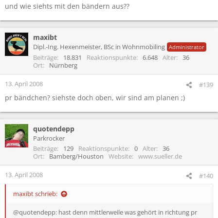
und wie siehts mit den bändern aus??
maxibt
Dipl.-Ing. Hexenmeister, BSc in Wohnmobiling
Administrator
Beiträge
18.831
Reaktionspunkte
6.648
Alter
36
Ort
Nürnberg
13. April 2008
#139
pr bändchen? siehste doch oben, wir sind am planen ;)
quotendepp
Parkrocker
Beiträge
129
Reaktionspunkte
0
Alter
36
Ort
Bamberg/Houston
Website
www.sueller.de
13. April 2008
#140
maxibt schrieb:
@quotendepp: hast denn mittlerweile was gehört in richtung pr