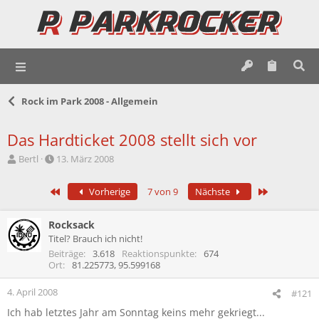
Rock im Park 2008 - Allgemein
Das Hardticket 2008 stellt sich vor
E
E
Bertl
13. März 2008
r
r
s
s
Erste
Letzte
Vorherige
7 von 9
Nächste
t
t
e
e
l
l
Rocksack
l
l
Titel? Brauch ich nicht!
e
t
Beiträge
3.618
Reaktionspunkte
674
r
a
Ort
81.225773, 95.599168
m
4. April 2008
#121
Ich hab letztes Jahr am Sonntag keins mehr gekriegt...