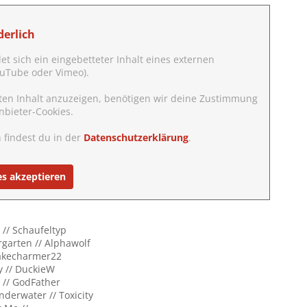
erlich
det sich ein eingebetteter Inhalt eines externen
YouTube oder Vimeo).
ten Inhalt anzuzeigen, benötigen wir deine Zustimmung
nbieter-Cookies.
 findest du in der
Datenschutzerklärung
.
es akzeptieren
 // Schaufeltyp
rgarten // Alphawolf
nakecharmer22
y // DuckieW
e // GodFather
nderwater // Toxicity