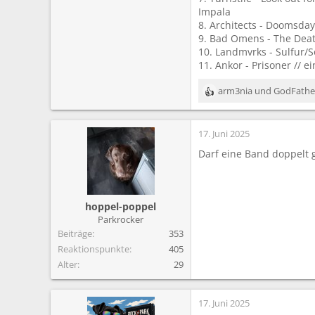
Impala
8. Architects - Doomsday
9. Bad Omens - The Dea
10. Landmvrks - Sulfur/
11. Ankor - Prisoner // ei
arm3nia
und
GodFathe
R
e
a
17. Juni 2025
k
t
Darf eine Band doppelt 
i
o
n
e
hoppel-poppel
n
Parkrocker
:
Beiträge
353
Reaktionspunkte
405
Alter
29
17. Juni 2025