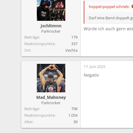
hoppel-poppel schrieb:
Darf eine Band doppelt 
Jschltmnn
Würde ich auch gern wi
Parkrocker
Beiträge
179
Reaktionspunkte
337
Ort
Vechta
17. Juni 2025
Negativ
Mad_Mahoney
Parkrocker
Beiträge
798
Reaktionspunkte
1.054
Alter
39