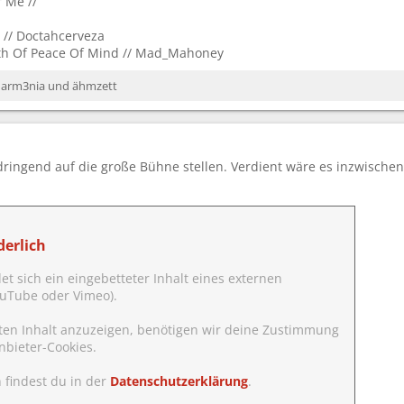
r Me //
 // Doctahcerveza
th Of Peace Of Mind // Mad_Mahoney
,
arm3nia
und
ähmzett
dringend auf die große Bühne stellen. Verdient wäre es inzwischen
erlich
det sich ein eingebetteter Inhalt eines externen
YouTube oder Vimeo).
ten Inhalt anzuzeigen, benötigen wir deine Zustimmung
nbieter-Cookies.
 findest du in der
Datenschutzerklärung
.