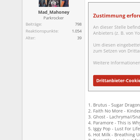
m
Mad_Mahoney
Zustimmung erford
Parkrocker
Beiträge
798
An dieser Stelle befin
Reaktionspunkte
1.054
Anbieters (z. B. von 
Alter
39
Um diesen eingebette
zum Setzen von Dritta
Weitere Informationen
Drittanbieter-Cooki
1. Brutus - Sugar Dragon
2. Faith No More - Kinde
3. Ghost - Lachryma//S
4. Paramore - This is Wh
5. Iggy Pop - Lust For Lif
6. Hot Milk - Breathing U