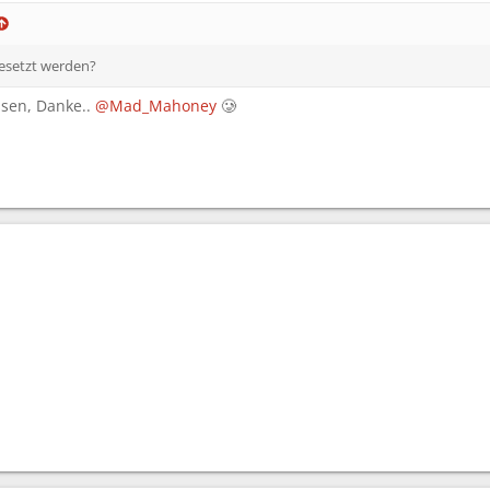
gesetzt werden?
ssen, Danke..
@Mad_Mahoney
🥲