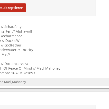
es akzeptieren
 // Schaufeltyp
rgarten // Alphawolf
nakecharmer22
y // DuckieW
e // GodFather
nderwater // Toxicity
r Me //
 // Doctahcerveza
th Of Peace Of Mind // Mad_Mahoney
Sombre 16 // Mike1893
nd
Mad_Mahoney