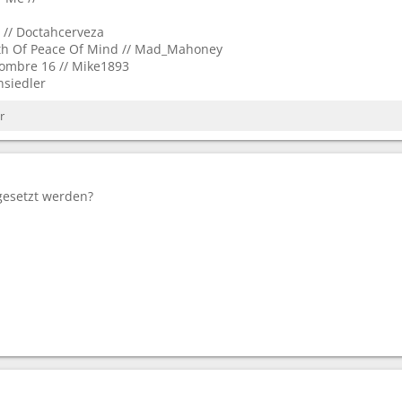
 // Doctahcerveza
th Of Peace Of Mind // Mad_Mahoney
Sombre 16 // Mike1893
nsiedler
r
gesetzt werden?