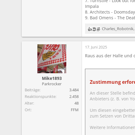
7. Turnstile - Look out fo
Impala
8. Architects - Doomsday
9. Bad Omens - The Dea
Charles_Robotnik
R
e
a
17. Juni 2025
k
t
Raus aus der Halle und 
i
o
n
e
Mike1893
n
Zustimmung erford
Parkrocker
:
Beiträge
3.484
An dieser Stelle befin
Reaktionspunkte
2.458
Anbieters (z. B. von 
Alter
48
Ort
FFM
Um diesen eingebette
zum Setzen von Dritta
Weitere Informationen