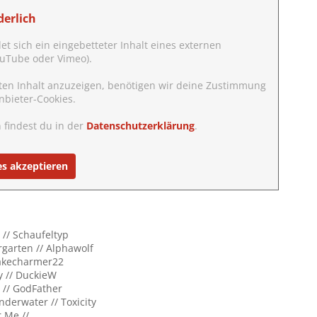
erlich
det sich ein eingebetteter Inhalt eines externen
YouTube oder Vimeo).
ten Inhalt anzuzeigen, benötigen wir deine Zustimmung
nbieter-Cookies.
 findest du in der
Datenschutzerklärung
.
es akzeptieren
 // Schaufeltyp
rgarten // Alphawolf
nakecharmer22
y // DuckieW
e // GodFather
nderwater // Toxicity
r Me //