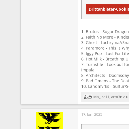
Drittanbieter-Cooki
1. Brutus - Sugar Dragon
2. Faith No More - Kinde
3. Ghost - Lachryma//S
4. Paramore - This is Wh
5. Iggy Pop - Lust For Lif
6. Hot Milk - Breathing U
7. Turnstile - Look out fo
Impala
8. Architects - Doomsday
9. Bad Omens - The Dea
10. Landmvrks - Sulfur/
Ma_Ice11
,
arm3nia
u
R
e
a
17. Juni 2025
k
t
i