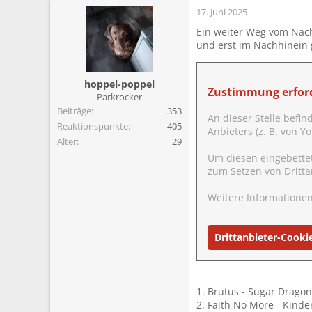
17. Juni 2025
Ein weiter Weg vom Nach
und erst im Nachhinein 
hoppel-poppel
Zustimmung erford
Parkrocker
Beiträge
353
An dieser Stelle befin
Reaktionspunkte
405
Anbieters (z. B. von 
Alter
29
Um diesen eingebette
zum Setzen von Dritta
Weitere Informationen
Drittanbieter-Cooki
1. Brutus - Sugar Dragon
2. Faith No More - Kinde