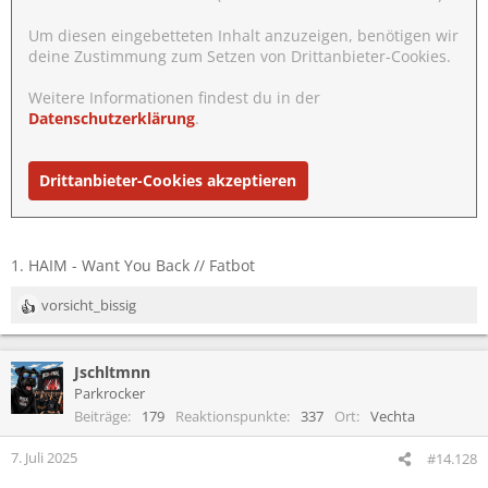
Um diesen eingebetteten Inhalt anzuzeigen, benötigen wir
deine Zustimmung zum Setzen von Drittanbieter-Cookies.
Weitere Informationen findest du in der
Datenschutzerklärung
.
Drittanbieter-Cookies akzeptieren
1. HAIM - Want You Back // Fatbot
vorsicht_bissig
R
e
a
Jschltmnn
k
t
Parkrocker
i
Beiträge
179
Reaktionspunkte
337
Ort
Vechta
o
n
7. Juli 2025
#14.128
e