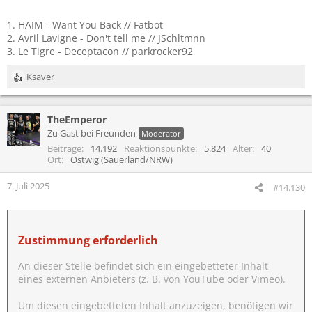
1. HAIM - Want You Back // Fatbot
2. Avril Lavigne - Don't tell me // JSchltmnn
3. Le Tigre - Deceptacon // parkrocker92
Ksaver
R
e
a
TheEmperor
k
t
Zu Gast bei Freunden
Moderator
i
Beiträge
14.192
Reaktionspunkte
5.824
Alter
40
o
Ort
Ostwig (Sauerland/NRW)
n
e
7. Juli 2025
#14.130
n
:
Zustimmung erforderlich
An dieser Stelle befindet sich ein eingebetteter Inhalt
eines externen Anbieters (z. B. von YouTube oder Vimeo).
Um diesen eingebetteten Inhalt anzuzeigen, benötigen wir