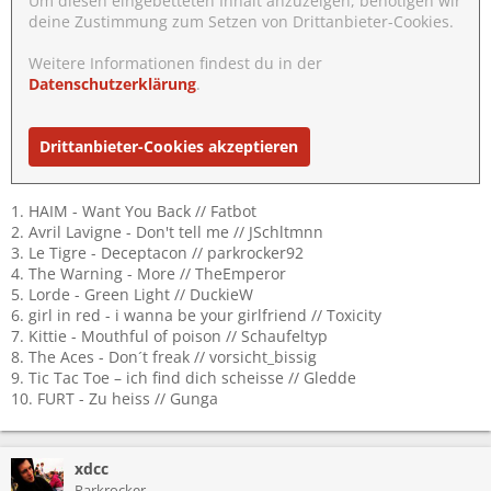
Um diesen eingebetteten Inhalt anzuzeigen, benötigen wir
deine Zustimmung zum Setzen von Drittanbieter-Cookies.
Weitere Informationen findest du in der
Datenschutzerklärung
.
Drittanbieter-Cookies akzeptieren
1. HAIM - Want You Back // Fatbot
2. Avril Lavigne - Don't tell me // JSchltmnn
3. Le Tigre - Deceptacon // parkrocker92
4. The Warning - More // TheEmperor
5. Lorde - Green Light // DuckieW
6. girl in red - i wanna be your girlfriend // Toxicity
7. Kittie - Mouthful of poison // Schaufeltyp
8. The Aces - Don´t freak // vorsicht_bissig
9. Tic Tac Toe – ich find dich scheisse // Gledde
10. FURT - Zu heiss // Gunga
xdcc
Parkrocker