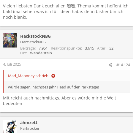
n
Vielen liebsten Dank euch allen 🥰🥰. Thema kommt hoffentlich
:
bald (mal sehen was ich für Ideen habe, denn bisher bin ich
noch blank).
HackstockNBG
HartStockNBG
Beiträge
7.951
Reaktionspunkte
3.615
Alter
32
Ort
Wendelstein
4. Juli 2025
#14.124
Mad_Mahoney schrieb:
würde sagen, nächstes Jahr Head auf der Parkstage!
Mit reicht auch nachmittags. Aber es würde mir die Welt
bedeuten
ähmzett
Parkrocker