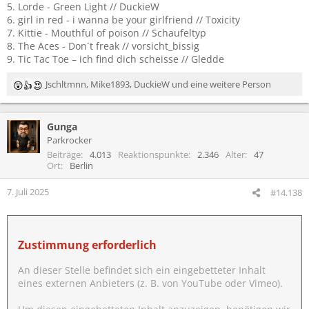
5. Lorde - Green Light // DuckieW
6. girl in red - i wanna be your girlfriend // Toxicity
7. Kittie - Mouthful of poison // Schaufeltyp
8. The Aces - Don´t freak // vorsicht_bissig
9. Tic Tac Toe – ich find dich scheisse // Gledde
Jschltmnn
,
Mike1893
,
DuckieW
und eine weitere Person
R
e
a
Gunga
k
t
Parkrocker
i
Beiträge
4.013
Reaktionspunkte
2.346
Alter
47
o
Ort
Berlin
n
e
7. Juli 2025
#14.138
n
:
Zustimmung erforderlich
An dieser Stelle befindet sich ein eingebetteter Inhalt
eines externen Anbieters (z. B. von YouTube oder Vimeo).