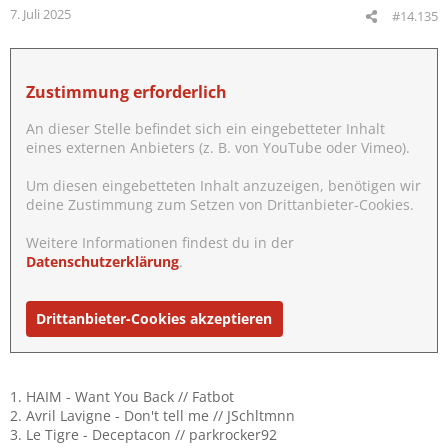
n
7. Juli 2025
#14.135
e
n
:
Zustimmung erforderlich
An dieser Stelle befindet sich ein eingebetteter Inhalt
eines externen Anbieters (z. B. von YouTube oder Vimeo).
Um diesen eingebetteten Inhalt anzuzeigen, benötigen wir
deine Zustimmung zum Setzen von Drittanbieter-Cookies.
Weitere Informationen findest du in der
Datenschutzerklärung
.
Drittanbieter-Cookies akzeptieren
1. HAIM - Want You Back // Fatbot
2. Avril Lavigne - Don't tell me // JSchltmnn
3. Le Tigre - Deceptacon // parkrocker92