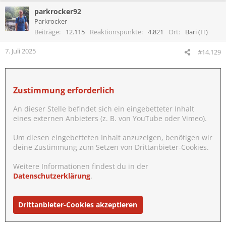
a
parkrocker92
k
t
Parkrocker
i
Beiträge
12.115
Reaktionspunkte
4.821
Ort
Bari (IT)
o
n
7. Juli 2025
#14.129
e
n
:
Zustimmung erforderlich
An dieser Stelle befindet sich ein eingebetteter Inhalt
eines externen Anbieters (z. B. von YouTube oder Vimeo).
Um diesen eingebetteten Inhalt anzuzeigen, benötigen wir
deine Zustimmung zum Setzen von Drittanbieter-Cookies.
Weitere Informationen findest du in der
Datenschutzerklärung
.
Drittanbieter-Cookies akzeptieren