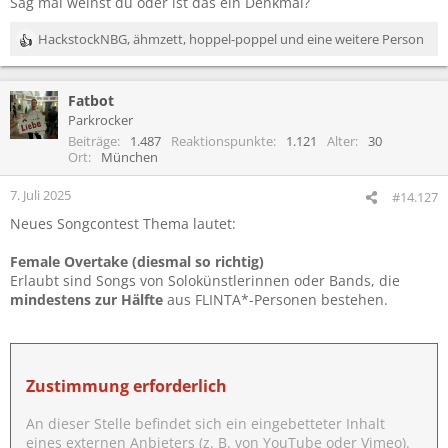
Sag mal weinst du oder ist das ein Denkmal?
:
HackstockNBG
,
ähmzett
,
hoppel-poppel
und eine weitere Person
R
e
a
Fatbot
k
t
Parkrocker
i
Beiträge
1.487
Reaktionspunkte
1.121
Alter
30
o
Ort
München
n
e
7. Juli 2025
#14.127
n
Neues Songcontest Thema lautet:
:
Female Overtake (diesmal so richtig)
Erlaubt sind Songs von Solokünstlerinnen oder Bands, die
mindestens zur Hälfte
aus FLINTA*-Personen bestehen.
Zustimmung erforderlich
An dieser Stelle befindet sich ein eingebetteter Inhalt
eines externen Anbieters (z. B. von YouTube oder Vimeo).