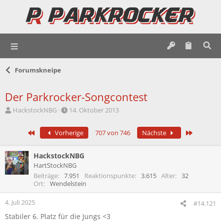
Forumskneipe
Der Parkrocker-Songcontest
E
E
HackstockNBG
14. Oktober 2013
r
r
s
s
Erste
Letzte
Vorherige
707 von 746
Nächste
t
t
e
e
l
l
HackstockNBG
l
l
HartStockNBG
e
t
Beiträge
7.951
Reaktionspunkte
3.615
Alter
32
r
a
Ort
Wendelstein
m
4. Juli 2025
#14.121
Stabiler 6. Platz für die Jungs <3