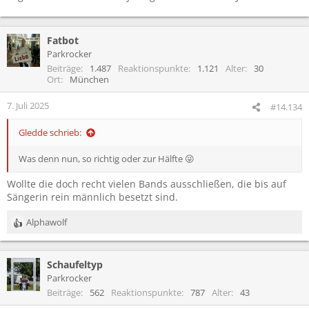
Fatbot
Parkrocker
Beiträge
1.487
Reaktionspunkte
1.121
Alter
30
Ort
München
7. Juli 2025
#14.134
Gledde schrieb:
Was denn nun, so richtig oder zur Hälfte 😜
Wollte die doch recht vielen Bands ausschließen, die bis auf
Sängerin rein männlich besetzt sind.
Alphawolf
R
e
a
Schaufeltyp
k
t
Parkrocker
i
Beiträge
562
Reaktionspunkte
787
Alter
43
o