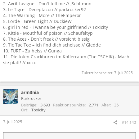
2. Avril Lavigne - Don't tell me // JSchltmnn
3. Le Tigre - Deceptacon // parkrocker92
4. The Warning - More // TheEmperor
5. Lorde - Green Light // DuckieW
6. girl in red - i wanna be your girlfriend // Toxicity
7. Kittie - Mouthful of poison // Schaufeltyp
8. The Aces - Don´t freak // vorsicht_bissig
9. Tic Tac Toe – ich find dich scheisse // Gledde
10. FURT - Zu heiss // Gunga
11. Die toten Crackhuren im Kofferraum (The TSCHIK) - Mach
sie platt! // xdcc
Zuletzt bearbeitet:
7. Juli 2025
arm3nia
Parkrocker
Beiträge
3.693
Reaktionspunkte
2.771
Alter
35
Ort
Toxicity
7. Juli 2025
#14.140