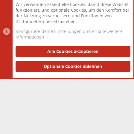
Wir verwenden essentielle Cookies, damit diese Website
Mitglieder
12.427
funktioniert, und optionale Cookies, um den Komfort bei
Neuestes Mitglied
Berlin
der Nutzung zu verbessern und Funktionen von
Drittanbietern bereitzustellen.
Konfiguriere deine Einstellungen und erhalte weitere
Informationen
Datenschutz-Einstellungen
PR Light
Deutsch [Du]
Nutzungsbedingungen
Alle Cookies akzeptieren
Datenschutzerklärung
Impressum
®
Community platform by XenForo
Optionale Cookies ablehnen
© 2010-2025 XenForo Ltd.
|
Style
and add-ons by ThemeHouse