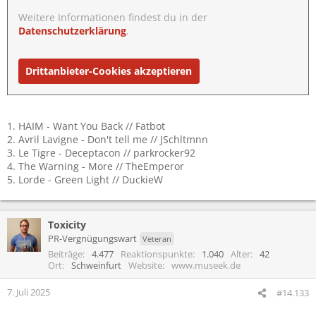
Weitere Informationen findest du in der
Datenschutzerklärung
.
Drittanbieter-Cookies akzeptieren
1. HAIM - Want You Back // Fatbot
2. Avril Lavigne - Don't tell me // JSchltmnn
3. Le Tigre - Deceptacon // parkrocker92
4. The Warning - More // TheEmperor
5. Lorde - Green Light // DuckieW
Toxicity
PR-Vergnügungswart
Veteran
Beiträge
4.477
Reaktionspunkte
1.040
Alter
42
Ort
Schweinfurt
Website
www.museek.de
7. Juli 2025
#14.133