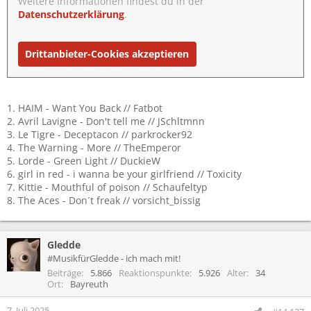
Weitere Informationen findest du in der
Datenschutzerklärung
.
Drittanbieter-Cookies akzeptieren
1. HAIM - Want You Back // Fatbot
2. Avril Lavigne - Don't tell me // JSchltmnn
3. Le Tigre - Deceptacon // parkrocker92
4. The Warning - More // TheEmperor
5. Lorde - Green Light // DuckieW
6. girl in red - i wanna be your girlfriend // Toxicity
7. Kittie - Mouthful of poison // Schaufeltyp
8. The Aces - Don´t freak // vorsicht_bissig
Gledde
#MusikfürGledde - ich mach mit!
Beiträge
5.866
Reaktionspunkte
5.926
Alter
34
Ort
Bayreuth
7. Juli 2025