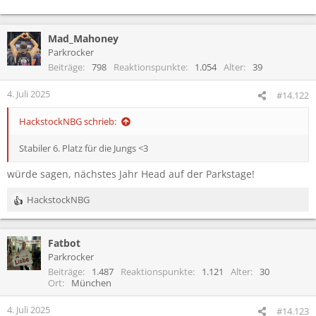
Mad_Mahoney
Parkrocker
Beiträge
798
Reaktionspunkte
1.054
Alter
39
4. Juli 2025
#14.122
HackstockNBG schrieb:
Stabiler 6. Platz für die Jungs <3
würde sagen, nächstes Jahr Head auf der Parkstage!
HackstockNBG
R
e
a
Fatbot
k
t
Parkrocker
i
Beiträge
1.487
Reaktionspunkte
1.121
Alter
30
o
Ort
München
n
e
4. Juli 2025
#14.123