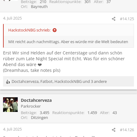
Beiträge
210
Reaktionspunkte
301
Alter
37
Ort
Bayreuth
4. Juli 2025
#14.125
HackstockNBG schrieb:
Mit reicht auch nachmittags. Aber es würde mir die Welt bedeuten
Erst Wir sind Helden auf der Centerstage und dann schön
rüber zum Late Night Special mit Echt. Was für ein schöner
Abend das wäre ❤️
(Dreamhaus, take notes pls)
Doctahcerveza
,
Fatbot
,
HackstockNBG
und 3 andere
R
e
a
Doctahcerveza
k
t
Parkrocker
i
Beiträge
3.495
Reaktionspunkte
1.459
Alter
43
o
Ort
Ditzingen
n
e
4. Juli 2025
#14.126
n