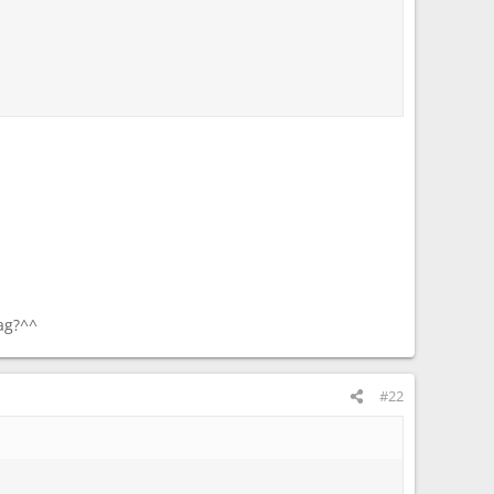
tag?^^
#22