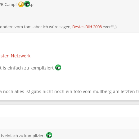
PR-Camp!!!
:p
r sondern vom tom, aber ich würd sagen,
Bestes Bild 2008
ever!!! ;)
listen Netzwerk
t is einfach zu kompliziert
da noch alles is! gabs nicht noch ein foto vom müllberg am letzten 
 is einfach zu kompliziert