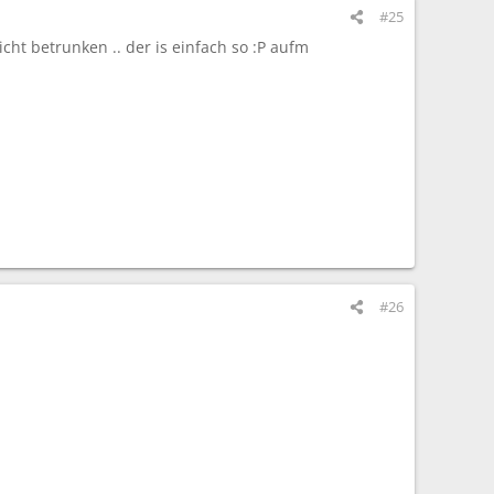
#25
cht betrunken .. der is einfach so :P aufm
#26