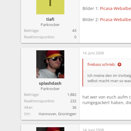
T
Bilder 1:
Picasa-Webalben
tiafi
Bilder 2:
Picasa-Webalben 
Parkrocker
Beiträge
43
Reaktionspunkte
0
14. Juni 2008
firebass schrieb:
Ich meine den im Vorbeig
selbst macht man so was 
splashdash
Parkrocker
Beiträge
1.882
hat wer von euch aufm c
Reaktionspunkte
232
rumgegackert haben, die
Alter
36
Ort
Hannover, Groningen
14. Juni 2008