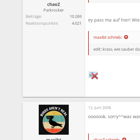
chaoZ
Parkrocker
Beiträge
10.269
ey pass ma auf hier! Wie
Reaktionspunkte
4.021
maxibt schrieb:
edit: krass, wie sauber d
12. Juni 2008
ooooook, sorry^^was war 
maxibt
chaoZ schrieb: