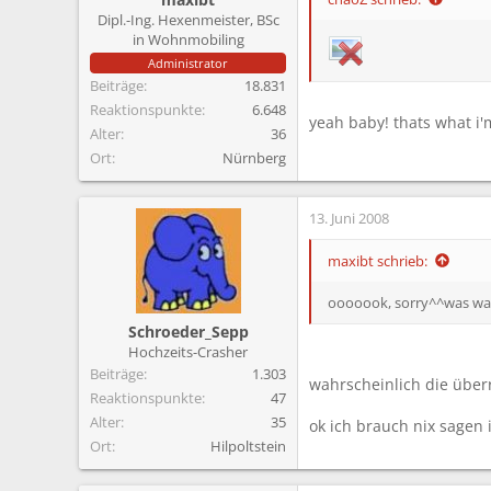
Dipl.-Ing. Hexenmeister, BSc
in Wohnmobiling
Administrator
Beiträge
18.831
Reaktionspunkte
6.648
yeah baby! thats what i'
Alter
36
Ort
Nürnberg
13. Juni 2008
maxibt schrieb:
ooooook, sorry^^was war 
Schroeder_Sepp
Hochzeits-Crasher
Beiträge
1.303
wahrscheinlich die überr
Reaktionspunkte
47
Alter
35
ok ich brauch nix sagen
Ort
Hilpoltstein