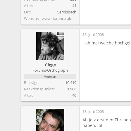
Alter
41
Ort
Gerolsbach
Website
www.clarence-alcoholics.de.vu
13. Juni 2008
Hab mal welche hochgel
Gigge
Forums-Orthograph
Veteran
Beiträge
10.419
Reaktionspunkte
1.986
Alter
40
13. Juni 2008
Ah jetz erst den Thread
haben. lol