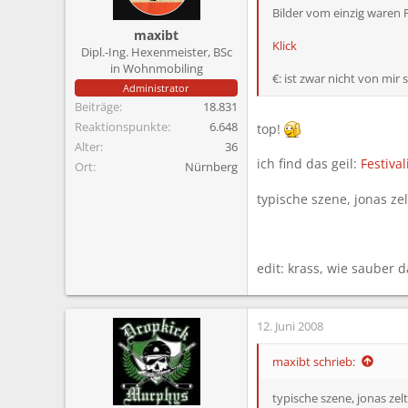
m
Bilder vom einzig waren 
maxibt
Klick
Dipl.-Ing. Hexenmeister, BSc
in Wohnmobiling
€: ist zwar nicht von mi
Administrator
Beiträge
18.831
Reaktionspunkte
6.648
top!
Alter
36
ich find das geil:
Festiva
Ort
Nürnberg
typische szene, jonas zel
edit: krass, wie sauber 
12. Juni 2008
maxibt schrieb:
typische szene, jonas zelt