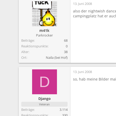
13. Juni 2008
also der nightwish dance
campingplatz hat er auc
m41k
Parkrocker
Beiträge
68
Reaktionspunkte
0
Alter
38
Ort
Naila (bei Hof)
13. Juni 2008
D
so, hab meine Bilder ma
Django
Veteran
Beiträge
3.114
Reaktionspunkte
330