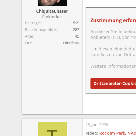
ChiquitaChaser
Parkrocker
Zustimmung erford
Beiträge
1.519
Reaktionspunkte
287
An dieser Stelle befin
Alter
45
Anbieters (z. B. von 
Ort
Hirschau
Um diesen eingebette
zum Setzen von Dritta
Weitere Informationen
Drittanbieter-Cooki
13. Juni 2008
Video:
Rock im Park, NÃ