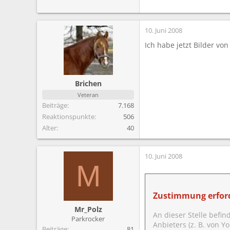
10. Juni 2008
Ich habe jetzt Bilder v
Brichen
Veteran
Beiträge
7.168
Reaktionspunkte
506
Alter
40
10. Juni 2008
M
Zustimmung erford
Mr_Polz
An dieser Stelle befin
Parkrocker
Anbieters (z. B. von 
Beiträge
81