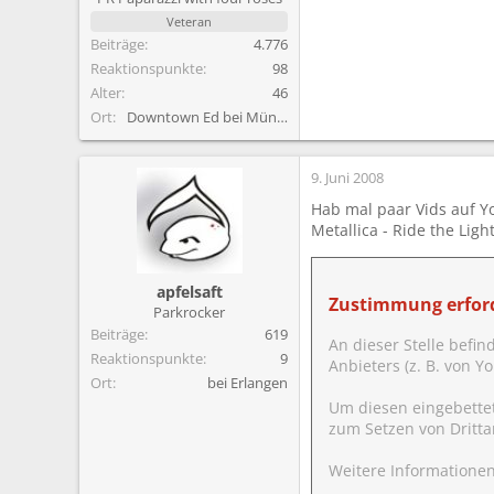
Veteran
Beiträge
4.776
Reaktionspunkte
98
Alter
46
Ort
Downtown Ed bei Münchham
9. Juni 2008
Hab mal paar Vids auf 
Metallica - Ride the Ligh
apfelsaft
Zustimmung erford
Parkrocker
Beiträge
619
An dieser Stelle befin
Reaktionspunkte
9
Anbieters (z. B. von 
Ort
bei Erlangen
Um diesen eingebette
zum Setzen von Dritta
Weitere Informationen