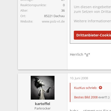
Reaktionspunkte
0
Um diesen eingebette
Alter
36
zum Setzen von Dritta
Ort
85221 Dachau
Weitere Informationen
Website
www.polz-vt.de
Drittanbieter-Cooki
Herrlich *g*
10. Juni 2008
KuzKus schrieb:
Bestes Bild 2008
ever!!! ;)
kartoffel
Parkrocker
haha ... stimmt was für ei