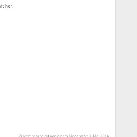
ät her.
Zuletzt bearbeitet von einem Moderator:
3. Mai 2014