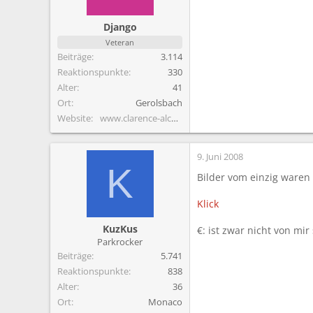
m
Django
Veteran
Beiträge
3.114
Reaktionspunkte
330
Alter
41
Ort
Gerolsbach
Website
www.clarence-alcoholics.de.vu
9. Juni 2008
K
Bilder vom einzig waren
Klick
KuzKus
€: ist zwar nicht von m
Parkrocker
Beiträge
5.741
Reaktionspunkte
838
Alter
36
Ort
Monaco