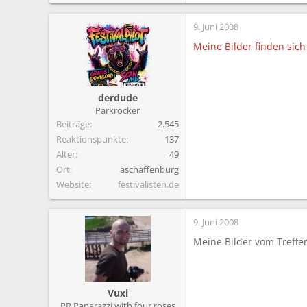
9. Juni 2008
Meine Bilder finden sich
derdude
Parkrocker
Beiträge
2.545
Reaktionspunkte
137
Alter
49
Ort
aschaffenburg
Website
festivalisten.de
9. Juni 2008
Meine Bilder vom Treffe
Vuxi
PR Paparazzi with four roses