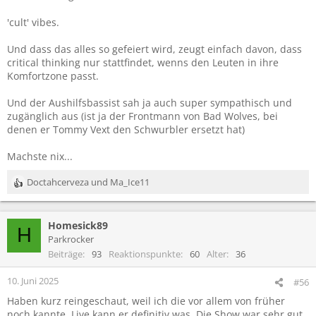
'cult' vibes.
Und dass das alles so gefeiert wird, zeugt einfach davon, dass
critical thinking nur stattfindet, wenns den Leuten in ihre
Komfortzone passt.
Und der Aushilfsbassist sah ja auch super sympathisch und
zugänglich aus (ist ja der Frontmann von Bad Wolves, bei
denen er Tommy Vext den Schwurbler ersetzt hat)
Machste nix...
Doctahcerveza
und
Ma_Ice11
R
e
a
Homesick89
k
H
t
Parkrocker
i
Beiträge
93
Reaktionspunkte
60
Alter
36
o
n
10. Juni 2025
#56
e
Haben kurz reingeschaut, weil ich die vor allem von früher
n
noch kannte. Live kann er definitiv was. Die Show war sehr gut
: