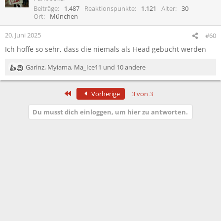
i
Beiträge
1.487
Reaktionspunkte
1.121
Alter
30
o
Ort
München
n
e
20. Juni 2025
#60
n
Ich hoffe so sehr, dass die niemals als Head gebucht werden
:
Garinz
,
Myiama
,
Ma_Ice11
und 10 andere
R
e
a
Erste
Vorherige
3 von 3
k
t
Du musst dich einloggen, um hier zu antworten.
i
o
n
e
n
: