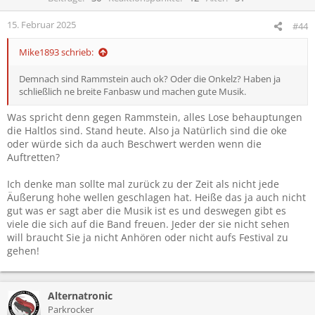
o
n
15. Februar 2025
#44
e
n
Mike1893 schrieb:
:
Demnach sind Rammstein auch ok? Oder die Onkelz? Haben ja
schließlich ne breite Fanbasw und machen gute Musik.
Was spricht denn gegen Rammstein, alles Lose behauptungen
die Haltlos sind. Stand heute. Also ja Natürlich sind die oke
oder würde sich da auch Beschwert werden wenn die
Auftretten?
Ich denke man sollte mal zurück zu der Zeit als nicht jede
Äußerung hohe wellen geschlagen hat. Heiße das ja auch nicht
gut was er sagt aber die Musik ist es und deswegen gibt es
viele die sich auf die Band freuen. Jeder der sie nicht sehen
will braucht Sie ja nicht Anhören oder nicht aufs Festival zu
gehen!
Alternatronic
Parkrocker