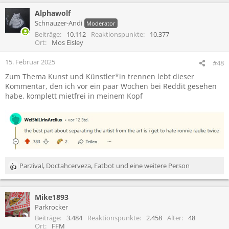
Alphawolf
Schnauzer-Andi
Moderator
Beiträge
10.112
Reaktionspunkte
10.377
Ort
Mos Eisley
15. Februar 2025
#48
Zum Thema Kunst und Künstler*in trennen lebt dieser
Kommentar, den ich vor ein paar Wochen bei Reddit gesehen
habe, komplett mietfrei in meinem Kopf
Parzival
,
Doctahcerveza
,
Fatbot
und eine weitere Person
R
e
a
Mike1893
k
t
Parkrocker
i
Beiträge
3.484
Reaktionspunkte
2.458
Alter
48
o
Ort
FFM