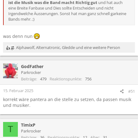
ist die Musik was die Band macht Richtig gut
und hat auch
eine Breite Fanbase und Dies sollte Entscheiden und nicht
Irgendwelche Äusserungen. Sonst hat man ganz schnell garkeine
Bands mehr. ;)
was denn nun
Alphawolf
,
Alternatronic
,
Gledde
und eine weitere Person
R
e
a
GodFather
k
t
Parkrocker
i
Beiträge
479
Reaktionspunkte
756
o
n
15. Februar 2025
#51
e
korrekt wäre pantera an die stelle zu setzen, da passen musik
n
und musiker.
:
TimixP
T
Parkrocker
Beiträge
36
Reaktionspunkte
12
Alter
31