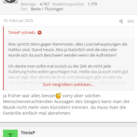
Beiträge
4.767
Reaktionspunkte
1.779
Ort
Berlin / Thüringen
15. Februar 2025
#45
TimixP schrieb:
Was spricht denn gegen Rammstein, alles Lose behauptungen die
Haltlos sind. Stand heute. Also ja Natürlich sind die oke oder
würde sich da auch Beschwert werden wenn die Auftretten?
Ich denke man sollte mal zurück zu der Zeit als nicht jede
Äußerung hohe wellen geschlagen hat. Heiße das ja auch nicht gut
was er sagt aber die Musik ist es und deswegen gibt es viele die
sich auf die Band freuen. Jeder der sie nicht sehen will braucht Sie
Zum Vergrößern anklicken....
ja nicht Anhören oder nicht aufs Festival zu gehen!
ja früher war alles besser
sorry aber solchen
Menschenverachtenden Aussagen des Sängers kann man die
Musik nicht mehr vom Künstlern trennen. da muss man die
Fanbrille einfach mal abnehmen.
TimixP
T