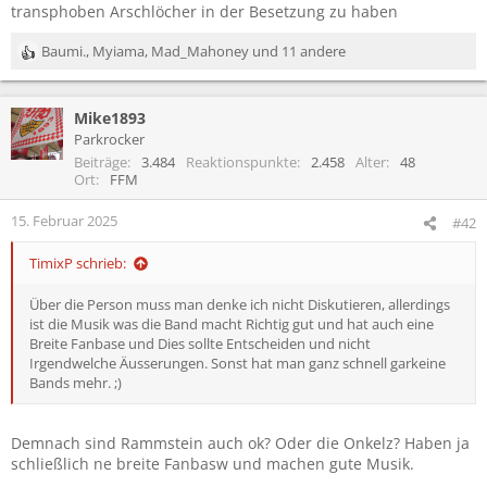
transphoben Arschlöcher in der Besetzung zu haben
Baumi.
,
Myiama
,
Mad_Mahoney
und 11 andere
R
e
a
Mike1893
k
t
Parkrocker
i
Beiträge
3.484
Reaktionspunkte
2.458
Alter
48
o
Ort
FFM
n
e
15. Februar 2025
#42
n
:
TimixP schrieb:
Über die Person muss man denke ich nicht Diskutieren, allerdings
ist die Musik was die Band macht Richtig gut und hat auch eine
Breite Fanbase und Dies sollte Entscheiden und nicht
Irgendwelche Äusserungen. Sonst hat man ganz schnell garkeine
Bands mehr. ;)
Demnach sind Rammstein auch ok? Oder die Onkelz? Haben ja
schließlich ne breite Fanbasw und machen gute Musik.