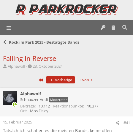
Rock im Park 2025 - Bestätigte Bands
Falling In Reverse
E
E
Alphawolf
23. Oktober 2024
r
r
s
s
Erste
Vorherige
3 von 3
t
t
e
e
l
l
Alphawolf
l
l
Schnauzer-Andi
Moderator
e
t
Beiträge
10.112
Reaktionspunkte
10.377
r
a
Ort
Mos Eisley
m
15. Februar 2025
#41
Tatsächlich schaffen es die meisten Bands, keine offen