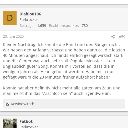
Diablo0106
D
Parkrocker
Beiträge
1.659
Reaktionspunkte
730
20. Juni 2025
#59
Kleiner Nachtrag: Ich kannte die Band und den Sänger nicht.
Wir haben den Anfang verpasst und haben dann ca. die letzten
40 Minuten angeschaut. Ich fands ehrlich gesagt wirklich stark
und die Center war auch sehr voll. Popular Monster ist ein
unglaublich guter Song. Könnte mir vorstellen, dass die in
wenigen Jahren als Head gebucht werden. Habe mich nur
gefragt warum die 20 Minuten früher aufgehört haben?
Ronnie hat aber definitiv nicht mehr alle Latten am Zaun und
man merkt ihm das "Arschloch sein" auch irgendwie an.
Kewinowitsch
R
e
a
Fatbot
k
t
Parkrocker