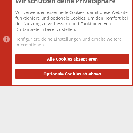
Wir schützen deine Privatsphäre
Themen
22.121
Beiträge
825.676
Wir verwenden essentielle Cookies, damit diese Website
Mitglieder
12.426
funktioniert, und optionale Cookies, um den Komfort bei
Neuestes Mitglied
nabulamisika
der Nutzung zu verbessern und Funktionen von
Drittanbietern bereitzustellen.
Konfiguriere deine Einstellungen und erhalte weitere
Informationen
Datenschutz-Einstellungen
PR Light
Deutsch [Du]
Nutzungsbedingungen
Alle Cookies akzeptieren
Datenschutzerklärung
Impressum
®
Community platform by XenForo
Optionale Cookies ablehnen
© 2010-2025 XenForo Ltd.
|
Style
and add-ons by ThemeHouse