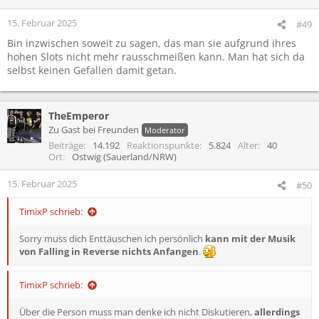
n
e
15. Februar 2025
#49
n
Bin inzwischen soweit zu sagen, das man sie aufgrund ihres
:
hohen Slots nicht mehr rausschmeißen kann. Man hat sich da
selbst keinen Gefallen damit getan.
TheEmperor
Zu Gast bei Freunden
Moderator
Beiträge
14.192
Reaktionspunkte
5.824
Alter
40
Ort
Ostwig (Sauerland/NRW)
15. Februar 2025
#50
TimixP schrieb:
Sorry muss dich Enttäuschen ich persönlich
kann mit der Musik
von Falling in Reverse nichts Anfangen
.
TimixP schrieb:
Über die Person muss man denke ich nicht Diskutieren,
allerdings