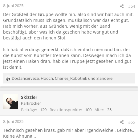
8. Juni 2025
#54
Der Großteil der Gruppe wollte hin, also sind wir halt auch mit.
Grundsätzlich muss ich sagen, musikalisch war das echt gut.
Hab mich vorher, aus Gründen, wenig mit der Band
beschäftigt, aber was ich da gesehen habe war gut und
bestätigt auch den hohen Slot.
Ich hab allerdings gemerkt, daß ich einfach niemand bin, der
die Kunst vom Künstler trennen kann. Deswegen mach ich da
jetzt einen Haken dran, hab die Truppe jetzt gesehen und gut
ist damit.
Doctahcerveza
,
Hooch
,
Charles_Robotnik
und 3 andere
R
e
a
Skizzler
k
t
Parkrocker
i
Beiträge
129
Reaktionspunkte
100
Alter
35
o
n
8. Juni 2025
#55
e
Technisch gesehen krass, gab mir aber irgendwelche.. Leichte..
n
Keine Ahnung...
: