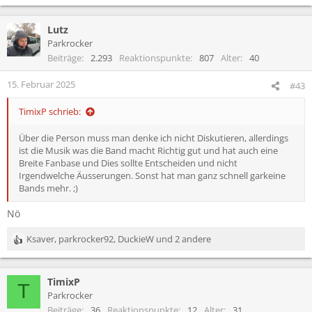
Lutz
Parkrocker
Beiträge
2.293
Reaktionspunkte
807
Alter
40
15. Februar 2025
#43
TimixP schrieb:
Über die Person muss man denke ich nicht Diskutieren, allerdings
ist die Musik was die Band macht Richtig gut und hat auch eine
Breite Fanbase und Dies sollte Entscheiden und nicht
Irgendwelche Äusserungen. Sonst hat man ganz schnell garkeine
Bands mehr. ;)
Nö
Ksaver
,
parkrocker92
,
DuckieW
und 2 andere
R
e
a
TimixP
k
T
t
Parkrocker
i
Beiträge
36
Reaktionspunkte
12
Alter
31