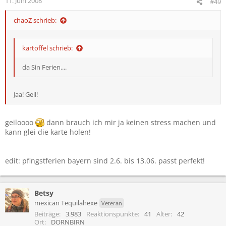
11. Juni 2008
#49
chaoZ schrieb:
kartoffel schrieb:
da Sin Ferien....
Jaa! Geil!
geiloooo
dann brauch ich mir ja keinen stress machen und
kann glei die karte holen!
edit: pfingstferien bayern sind 2.6. bis 13.06. passt perfekt!
Betsy
mexican Tequilahexe
Veteran
Beiträge
3.983
Reaktionspunkte
41
Alter
42
Ort
DORNBIRN