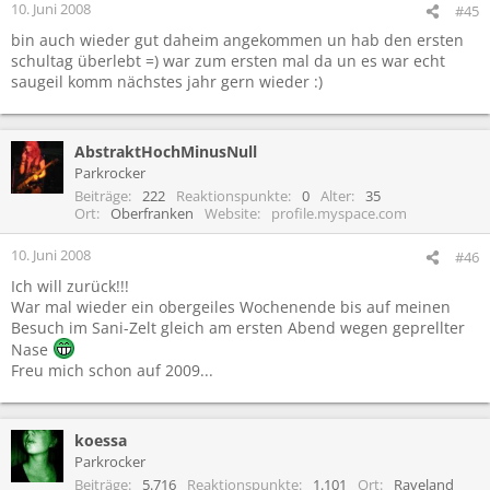
10. Juni 2008
#45
bin auch wieder gut daheim angekommen un hab den ersten
schultag überlebt =) war zum ersten mal da un es war echt
saugeil komm nächstes jahr gern wieder :)
AbstraktHochMinusNull
Parkrocker
Beiträge
222
Reaktionspunkte
0
Alter
35
Ort
Oberfranken
Website
profile.myspace.com
10. Juni 2008
#46
Ich will zurück!!!
War mal wieder ein obergeiles Wochenende bis auf meinen
Besuch im Sani-Zelt gleich am ersten Abend wegen geprellter
Nase
Freu mich schon auf 2009...
koessa
Parkrocker
Beiträge
5.716
Reaktionspunkte
1.101
Ort
Raveland