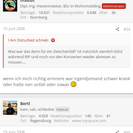
maxibt
Dipl.-Ing. Hexenmeister, BSc in Wohnmobiling
Administrator
Beiträge
18.831
Reaktionspunkte
6.648
Alter
36
Ort
Nürnberg
19. Juni 2008
#54
I Am Disturbed schrieb:
Was war das denn für ein Zwischenfall? Ist natürlich ziemlich blöd
während RiP und noch vor den Konzerten wieder abreisen zu
müssen....
wenn ich mich richtig erinnere war irgendjemand schwer krank
oder hatte nen unfall oder sowas
Bertl
kam, sah, schleckte
Veteran
Beiträge
4.929
Reaktionspunkte
149
Alter
41
Ort
Regensburg
Website
www.myspace.com
19. Juni 2008
#55