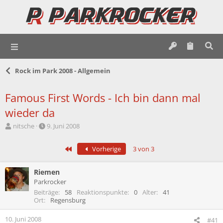
Rock im Park 2008 - Allgemein
Famous First Words - Ich bin dann mal
wieder da
E
E
nitsche
9. Juni 2008
r
r
s
s
Erste
Vorherige
3 von 3
t
t
e
e
l
l
Riemen
l
l
Parkrocker
e
t
Beiträge
58
Reaktionspunkte
0
Alter
41
r
a
Ort
Regensburg
m
10. Juni 2008
#41