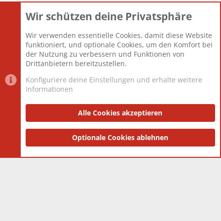
Wir schützen deine Privatsphäre
Themen
22.121
Beiträge
825.694
Wir verwenden essentielle Cookies, damit diese Website
Mitglieder
12.427
funktioniert, und optionale Cookies, um den Komfort bei
Neuestes Mitglied
Berlin
der Nutzung zu verbessern und Funktionen von
Drittanbietern bereitzustellen.
Konfiguriere deine Einstellungen und erhalte weitere
Informationen
Datenschutz-Einstellungen
PR Light
Deutsch [Du]
Nutzungsbedingungen
Alle Cookies akzeptieren
Datenschutzerklärung
Impressum
®
Community platform by XenForo
Optionale Cookies ablehnen
© 2010-2025 XenForo Ltd.
|
Style
and add-ons by ThemeHouse