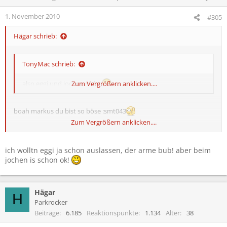
1. November 2010
#305
Hägar schrieb:
TonyMac schrieb:
also eggi und jochen nicht
Zum Vergrößern anklicken....
boah markus du bist so böse :smt043
Zum Vergrößern anklicken....
sauber habt ihr mich da abgelichtet mit meinem mc sundae
ich wolltn eggi ja schon auslassen, der arme bub! aber beim
jochen is schon ok!
Hägar
H
Parkrocker
Beiträge
6.185
Reaktionspunkte
1.134
Alter
38