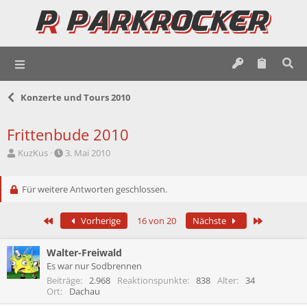
Konzerte und Tours 2010
Frittenbude 2010
E
E
KuzKus
3. Mai 2010
r
r
s
s
t
Für weitere Antworten geschlossen.
t
e
e
l
l
Erste
Letzte
Vorherige
16 von 20
Nächste
l
l
e
t
r
a
Walter-Freiwald
m
Es war nur Sodbrennen
Beiträge
2.968
Reaktionspunkte
838
Alter
34
Ort
Dachau