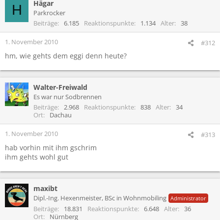
Hägar
H
Parkrocker
Beiträge
6.185
Reaktionspunkte
1.134
Alter
38
1. November 2010
#312
hm, wie gehts dem eggi denn heute?
Walter-Freiwald
Es war nur Sodbrennen
Beiträge
2.968
Reaktionspunkte
838
Alter
34
Ort
Dachau
1. November 2010
#313
hab vorhin mit ihm gschrim
ihm gehts wohl gut
maxibt
Dipl.-Ing. Hexenmeister, BSc in Wohnmobiling
Administrator
Beiträge
18.831
Reaktionspunkte
6.648
Alter
36
Ort
Nürnberg