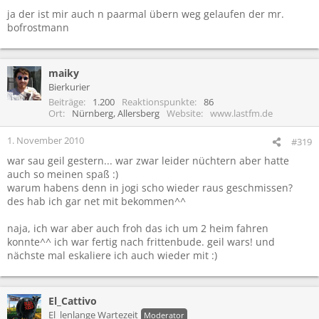
ja der ist mir auch n paarmal übern weg gelaufen der mr.
bofrostmann
maiky
Bierkurier
Beiträge
1.200
Reaktionspunkte
86
Ort
Nürnberg, Allersberg
Website
www.lastfm.de
1. November 2010
#319
war sau geil gestern... war zwar leider nüchtern aber hatte
auch so meinen spaß :)
warum habens denn in jogi scho wieder raus geschmissen?
des hab ich gar net mit bekommen^^
naja, ich war aber auch froh das ich um 2 heim fahren
konnte^^ ich war fertig nach frittenbude. geil wars! und
nächste mal eskaliere ich auch wieder mit :)
El_Cattivo
El_lenlange Wartezeit
Moderator