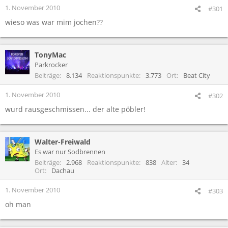
1. November 2010
#301
wieso was war mim jochen??
TonyMac
Parkrocker
Beiträge
8.134
Reaktionspunkte
3.773
Ort
Beat City
1. November 2010
#302
wurd rausgeschmissen... der alte pöbler!
Walter-Freiwald
Es war nur Sodbrennen
Beiträge
2.968
Reaktionspunkte
838
Alter
34
Ort
Dachau
1. November 2010
#303
oh man