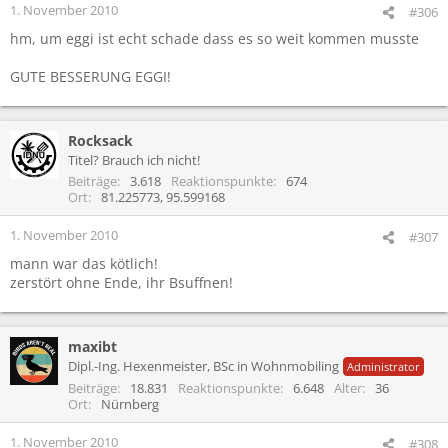
1. November 2010
#306
hm, um eggi ist echt schade dass es so weit kommen musste
GUTE BESSERUNG EGGI!
Rocksack
Titel? Brauch ich nicht!
Beiträge
3.618
Reaktionspunkte
674
Ort
81.225773, 95.599168
1. November 2010
#307
mann war das kötlich!
zerstört ohne Ende, ihr Bsuffnen!
maxibt
Dipl.-Ing. Hexenmeister, BSc in Wohnmobiling
Administrator
Beiträge
18.831
Reaktionspunkte
6.648
Alter
36
Ort
Nürnberg
1. November 2010
#308