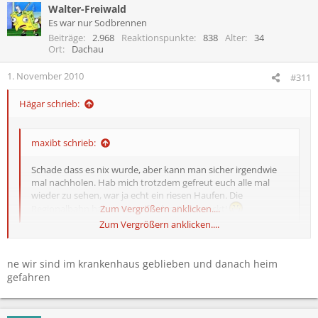
Walter-Freiwald
Es war nur Sodbrennen
Beiträge
2.968
Reaktionspunkte
838
Alter
34
Ort
Dachau
1. November 2010
#311
Hägar schrieb:
maxibt schrieb:
Schade dass es nix wurde, aber kann man sicher irgendwie
mal nachholen. Hab mich trotzdem gefreut euch alle mal
wieder zu sehen, war ja echt ein riesen Haufen. Die
Regionalbahn haben wir auf jeden Fall gerockt!
Zum Vergrößern anklicken....
Zum Vergrößern anklicken....
wie ging dein abend eigentlich noch weiter nachdem du mitm eggi
ins kh gefahren bist? Gleich wieder zurück?
ne wir sind im krankenhaus geblieben und danach heim
gefahren