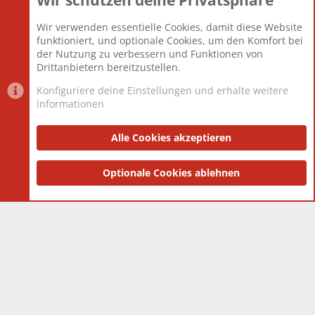
Wir schützen deine Privatsphäre
Themen
22.121
Beiträge
825.676
Wir verwenden essentielle Cookies, damit diese Website
Mitglieder
12.426
funktioniert, und optionale Cookies, um den Komfort bei
Neuestes Mitglied
nabulamisika
der Nutzung zu verbessern und Funktionen von
Drittanbietern bereitzustellen.
Konfiguriere deine Einstellungen und erhalte weitere
Informationen
Datenschutz-Einstellungen
PR Light
Deutsch [Du]
Nutzungsbedingungen
Alle Cookies akzeptieren
Datenschutzerklärung
Impressum
®
Community platform by XenForo
Optionale Cookies ablehnen
© 2010-2025 XenForo Ltd.
|
Style
and add-ons by ThemeHouse