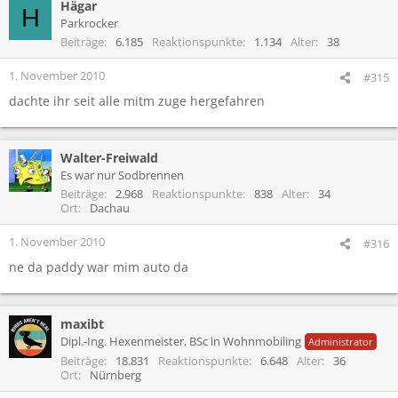
Hägar
H
Parkrocker
Beiträge
6.185
Reaktionspunkte
1.134
Alter
38
1. November 2010
#315
dachte ihr seit alle mitm zuge hergefahren
Walter-Freiwald
Es war nur Sodbrennen
Beiträge
2.968
Reaktionspunkte
838
Alter
34
Ort
Dachau
1. November 2010
#316
ne da paddy war mim auto da
maxibt
Dipl.-Ing. Hexenmeister, BSc in Wohnmobiling
Administrator
Beiträge
18.831
Reaktionspunkte
6.648
Alter
36
Ort
Nürnberg