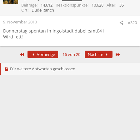
Beiträge
14.612
Reaktionspunkte
10.628
Alter
35
Ort
Dude Ranch
9. November 2010
#320
Donnerstag spontan in Ingolstadt dabei :smt041
Wird fett!
Erste
Letzte
Vorherige
16 von 20
Nächste
Für weitere Antworten geschlossen.