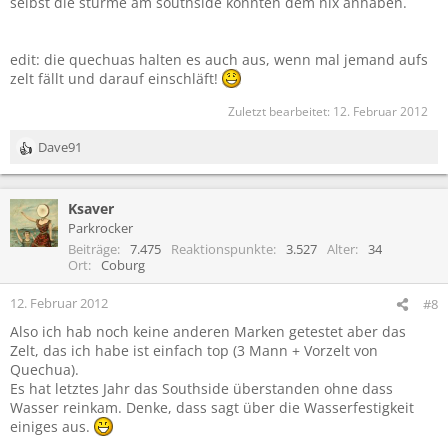
selbst die stürme am southside konnten dem nix anhaben.
edit: die quechuas halten es auch aus, wenn mal jemand aufs
zelt fällt und darauf einschläft!
Zuletzt bearbeitet:
12. Februar 2012
Dave91
R
e
a
Ksaver
k
t
Parkrocker
i
Beiträge
7.475
Reaktionspunkte
3.527
Alter
34
o
Ort
Coburg
n
e
12. Februar 2012
#8
n
Also ich hab noch keine anderen Marken getestet aber das
:
Zelt, das ich habe ist einfach top (3 Mann + Vorzelt von
Quechua).
Es hat letztes Jahr das Southside überstanden ohne dass
Wasser reinkam. Denke, dass sagt über die Wasserfestigkeit
einiges aus.