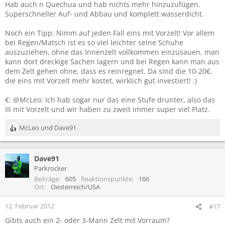
Hab auch n Quechua und hab nichts mehr hinzuzufügen.
Superschneller Auf- und Abbau und komplett wasserdicht.
Noch ein Tipp: Nimm auf jeden Fall eins mit Vorzelt! Vor allem
bei Regen/Matsch ist es so viel leichter seine Schuhe
auszuziehen, ohne das Innenzelt vollkommen einzusauen, man
kann dort dreckige Sachen lagern und bei Regen kann man aus
dem Zelt gehen ohne, dass es reinregnet. Da sind die 10-20€,
die eins mit Vorzelt mehr kostet, wirklich gut investiert! :)
€: @McLeo: Ich hab sogar nur das eine Stufe drunter, also das
III mit Vorzelt und wir haben zu zweit immer super viel Platz.
McLeo
und
Dave91
R
e
a
Dave91
k
t
Parkrocker
i
Beiträge
605
Reaktionspunkte
166
o
Ort
Oesterreich/USA
n
e
12. Februar 2012
#17
n
Gibts auch ein 2- oder 3-Mann Zelt mit Vorraum?
: