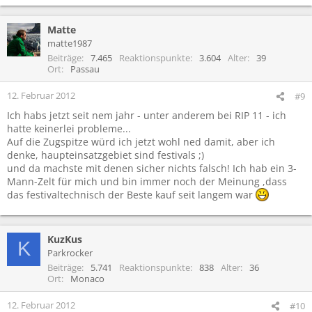
Matte
matte1987
Beiträge
7.465
Reaktionspunkte
3.604
Alter
39
Ort
Passau
12. Februar 2012
#9
Ich habs jetzt seit nem jahr - unter anderem bei RIP 11 - ich
hatte keinerlei probleme...
Auf die Zugspitze würd ich jetzt wohl ned damit, aber ich
denke, haupteinsatzgebiet sind festivals ;)
und da machste mit denen sicher nichts falsch! Ich hab ein 3-
Mann-Zelt für mich und bin immer noch der Meinung ,dass
das festivaltechnisch der Beste kauf seit langem war
KuzKus
K
Parkrocker
Beiträge
5.741
Reaktionspunkte
838
Alter
36
Ort
Monaco
12. Februar 2012
#10