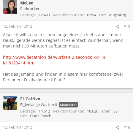
McLeo
Parkrocker
Beiträge
12.493
Reaktionspunkte
6.554
Ort
Augsburg
12. Februar 2012
#15
Also ich will ja auch schon lange eines (schiebs aber immer
raus)...gerade wenns regnet ist es einfach wunderbar, wenn
man nicht 30 Minuten aufbauen muss.
http://www.decathlon.de/wurfzelt-2-seconds-xxl-iiii-
id_8129414.html
Hat das jemand und finden in diesem hier komfortabel zwei
Personen+Festivalgepäck Platz?
El_Cattivo
El_lenlange Wartezeit
Moderator
Beiträge
14.612
Reaktionspunkte
10.628
Alter
35
Ort
Dude Ranch
12. Februar 2012
#16