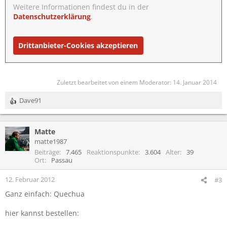
Weitere Informationen findest du in der
Datenschutzerklärung
.
Drittanbieter-Cookies akzeptieren
Zuletzt bearbeitet von einem Moderator:
14. Januar 2014
Dave91
R
e
a
Matte
k
t
matte1987
i
Beiträge
7.465
Reaktionspunkte
3.604
Alter
39
o
Ort
Passau
n
e
12. Februar 2012
#3
n
Ganz einfach: Quechua
:
hier kannst bestellen: