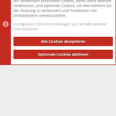
Wir verwenden essentielle Cookies, damit diese Website
Mitglieder
12.427
funktioniert, und optionale Cookies, um den Komfort bei
Neuestes Mitglied
Berlin
der Nutzung zu verbessern und Funktionen von
Drittanbietern bereitzustellen.
Konfiguriere deine Einstellungen und erhalte weitere
Informationen
Datenschutz-Einstellungen
PR Light
Deutsch [Du]
Nutzungsbedingungen
Alle Cookies akzeptieren
Datenschutzerklärung
Impressum
®
Community platform by XenForo
Optionale Cookies ablehnen
© 2010-2025 XenForo Ltd.
|
Style
and add-ons by ThemeHouse