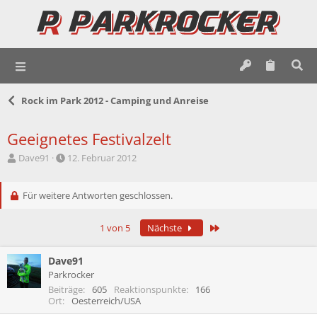
Rock im Park 2012 - Camping und Anreise
Geeignetes Festivalzelt
E
E
Dave91
12. Februar 2012
r
r
s
s
t
Für weitere Antworten geschlossen.
t
e
e
l
l
Letzte
1 von 5
Nächste
l
l
e
t
r
a
Dave91
m
Parkrocker
Beiträge
605
Reaktionspunkte
166
Ort
Oesterreich/USA