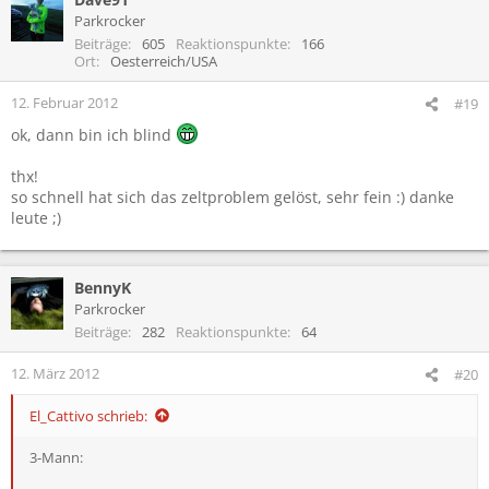
t
Parkrocker
i
Beiträge
605
Reaktionspunkte
166
o
Ort
Oesterreich/USA
n
e
12. Februar 2012
#19
n
ok, dann bin ich blind
:
thx!
so schnell hat sich das zeltproblem gelöst, sehr fein :) danke
leute ;)
BennyK
Parkrocker
Beiträge
282
Reaktionspunkte
64
12. März 2012
#20
El_Cattivo schrieb:
3-Mann: