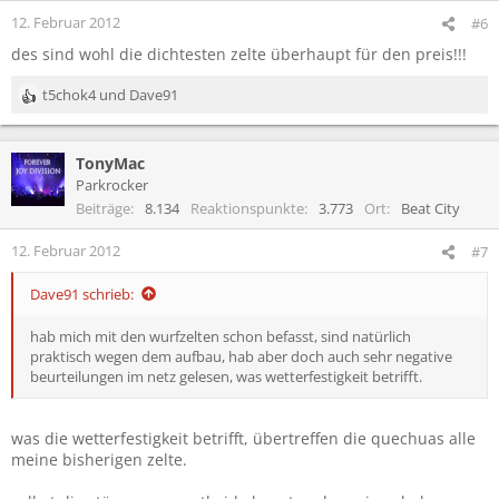
12. Februar 2012
#6
des sind wohl die dichtesten zelte überhaupt für den preis!!!
t5chok4
und
Dave91
R
e
a
TonyMac
k
t
Parkrocker
i
Beiträge
8.134
Reaktionspunkte
3.773
Ort
Beat City
o
n
12. Februar 2012
#7
e
n
Dave91 schrieb:
:
hab mich mit den wurfzelten schon befasst, sind natürlich
praktisch wegen dem aufbau, hab aber doch auch sehr negative
beurteilungen im netz gelesen, was wetterfestigkeit betrifft.
was die wetterfestigkeit betrifft, übertreffen die quechuas alle
meine bisherigen zelte.