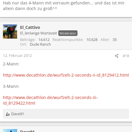
Hab nur das 4-Mann mit vorraum gefunden... und das ist mir
allein dann doch zu groß^^
El_Cattivo
El_lenlange Wartezeit
Moderator
Beiträge
14.612
Reaktionspunkte
10.628
Alter
35
Ort
Dude Ranch
12. Februar 2012
#18
2-Mann:
http://www.decathlon.de/wurfzelt-2-seconds-ii-id_8129412.html
3-Mann:
http://www.decathlon.de/wurfzelt-2-seconds-iii-
id_8129422.html
Dave91
R
e
a
Dave91
k