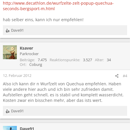
http://www.decathlon.de/wurfzelte-zelt-popup-quechua-
seconds-bergsport-m.html
hab selber eins, kann ich nur empfehlen!
Dave91
R
e
a
Ksaver
k
t
Parkrocker
i
Beiträge
7.475
Reaktionspunkte
3.527
Alter
34
o
Ort
Coburg
n
e
12. Februar 2012
#4
n
Also ich kann dir n Wurfzelt von Quechua empfehlen. Haben
:
viele andere hier auch und ich bin sehr zufrieden damit.
Aufstellen geht schnell, es is stabil und komplett wasserdicht.
Kosten zwar ein bisschen mehr, aber das ists wert.
Dave91
R
e
a
Dave91
k