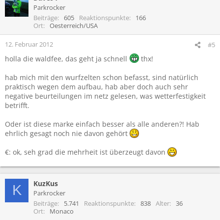
t
Parkrocker
i
Beiträge
605
Reaktionspunkte
166
o
Ort
Oesterreich/USA
n
e
12. Februar 2012
#5
n
holla die waldfee, das geht ja schnell
thx!
:
hab mich mit den wurfzelten schon befasst, sind natürlich
praktisch wegen dem aufbau, hab aber doch auch sehr
negative beurteilungen im netz gelesen, was wetterfestigkeit
betrifft.
Oder ist diese marke einfach besser als alle anderen?! Hab
ehrlich gesagt noch nie davon gehört
€: ok, seh grad die mehrheit ist überzeugt davon
KuzKus
K
Parkrocker
Beiträge
5.741
Reaktionspunkte
838
Alter
36
Ort
Monaco